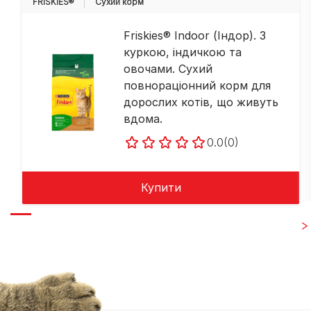
FRISKIES®
Cухий корм
Friskies® Indoor (Індор). З
куркою, індичкою та
овочами. Сухий
повнораціонний корм для
дорослих котів, що живуть
вдома.
0.0
(0)
Купити