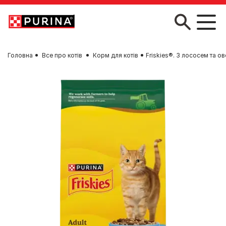
Skip to main content
Головна
Все про котів
Корм для котів
Friskies®. З лососем та о