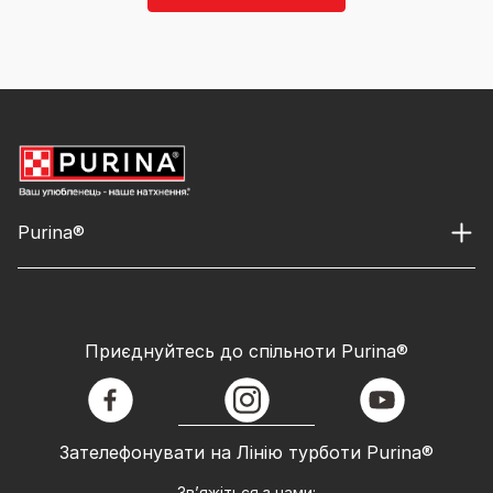
Purina®
Приєднуйтесь до спільноти Purina®
facebook
instagram
youtube
Зателефонувати на Лінію турботи Purina®
Зв’яжіться з нами: