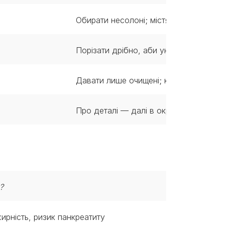
Обирати несолоні; містять менше жиру,
Порізати дрібно, аби уникнути задухи
Давати лише очищені; контролювати 
Про деталі — далі в окремому розділ
и?
ирність, ризик панкреатиту