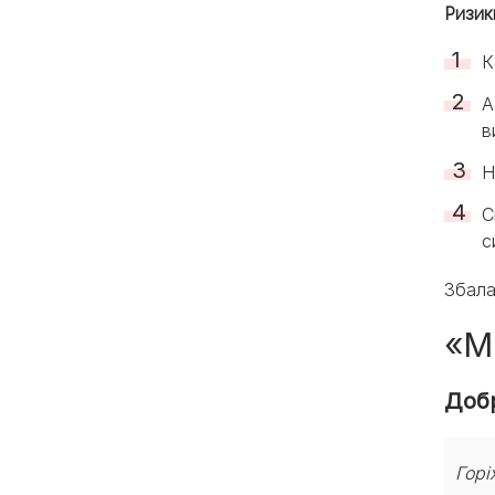
Ризик
К
А
в
Н
С
с
Збала
«М
Добр
Горі