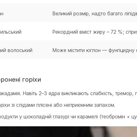
ан
Великий розмір, надто багато ліпід
ильський
Рекордний вміст жиру – 72 %; спр
ний волоський
Може містити юглон — фунгіцидну 
ронені горіхи
кадамія. Навіть 2–3 ядра викликають слабкість, тремор, 
ріхи зі слідами плісені або неприємним запахом.
одукти у шоколадній глазурі чи карамелі (теобромін + ц