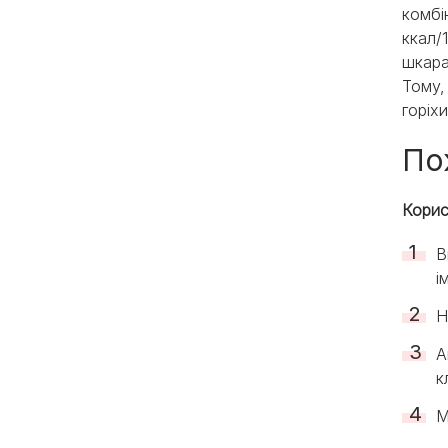
комбі
ккал/
шкара
Тому,
горіх
По
Корис
В
і
Н
А
к
М