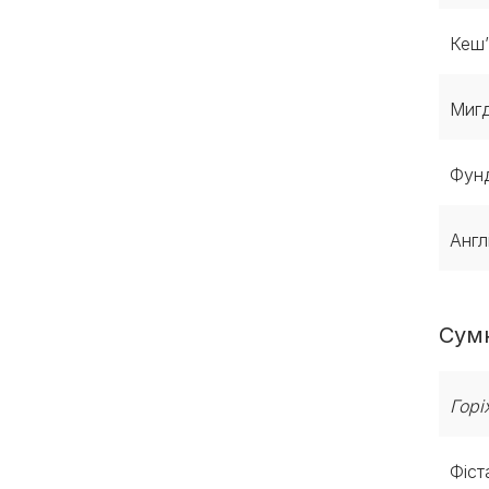
Кеш
Миг
Фун
Англ
Сумн
Горі
Фіс