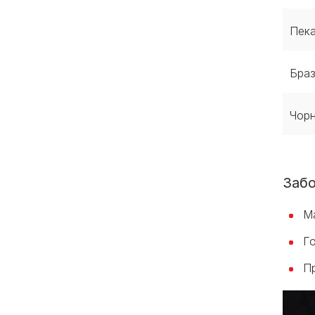
Пек
Браз
Чор
Забо
Ма
Го
Пр