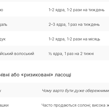
’ю
1–2 ядра, 1-2 рази на тиждень
даль
2–3 ядра, 1 раз на тиждень
дук
1–2 ядра, 1-2 рази на місяць
ійський волоський
½ ядра, 1 раз на 2 тижні
івні або «ризиковані» ласощі
х
Чому варто бути дуже обережним
ташки
Часто продаються солоні; висока ж