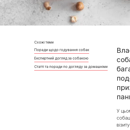
Схожі теми
Вла
Поради щодо годування собак
соб
Експертний догляд за собакою
Статті та поради по догляду за домашніми улюбленця
баг
под
при
пан
У цьо
собац
візит