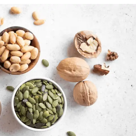
Знайти для себе
Знайти для себе
собаку
Лишились питання? Зв'яжіться з нами
кота