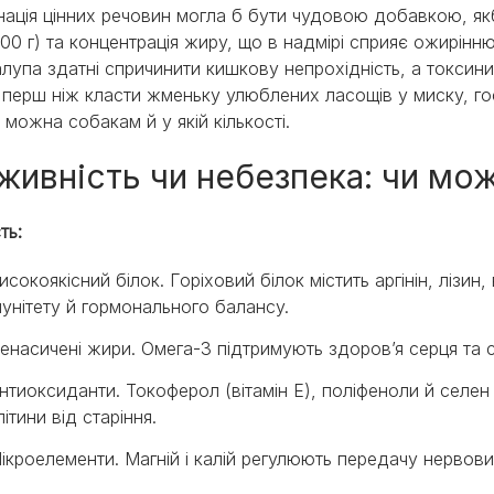
нація цінних речовин могла б бути чудовою добавкою, якб
100 г) та концентрація жиру, що в надмірі сприяє ожирінню 
лупа здатні спричинити кишкову непрохідність, а токсини 
 перш ніж класти жменьку улюблених ласощів у миску, гос
и можна собакам й у якій кількості.
живність чи небезпека: чи мо
ть:
исокоякісний білок. Горіховий білок містить аргінін, лізин,
мунітету й гормонального балансу.
енасичені жири. Омега-3 підтримують здоров’я серця та 
нтиоксиданти. Токоферол (вітамін E), поліфеноли й селен
літини від старіння.
ікроелементи. Магній і калій регулюють передачу нервових