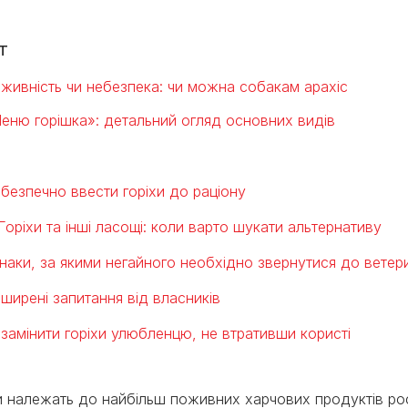
т
живність чи небезпека: чи можна собакам арахіс
еню горішка»: детальний огляд основних видів
 безпечно ввести горіхи до раціону
Горіхи та інші ласощі: коли варто шукати альтернативу
наки, за якими негайного необхідно звернутися до ветер
ширені запитання від власників
 замінити горіхи улюбленцю, не втративши користі
и належать до найбільш поживних харчових продуктів р