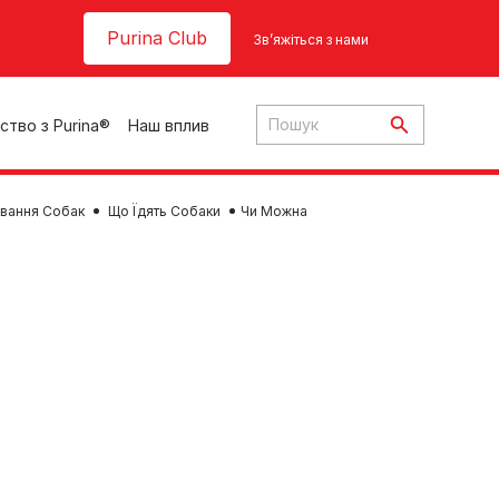
Header top
Purina Club
Зв’яжіться з нами
ство з Purina®
Наш вплив
вання Собак
Що Їдять Собаки
Чи Можна
ки
ння