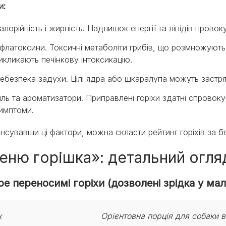
и:
алорійність і жирність. Надлишок енергії та ліпідів провок
флатоксини. Токсичні метаболіти грибів, що розмножуютьс
икликають печінкову інтоксикацію.
ебезпека задухи. Цілі ядра або шкаралупа можуть застря
іль та ароматизатори. Приправлені горіхи здатні спровокув
имптоми.
нсувавши ці фактори, можна скласти рейтинг горіхів за б
еню горішка»: детальний огля
е переносимі горіхи (дозволені зрідка у малі
х
Орієнтовна порція для собаки в