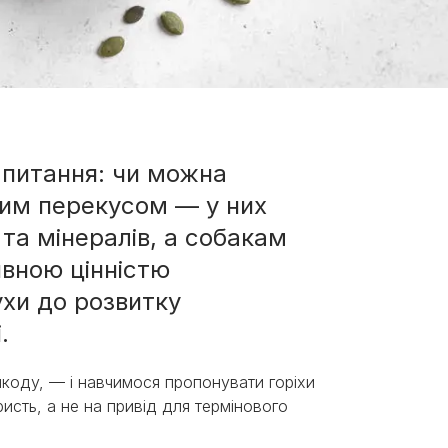
апитання: чи можна
ним перекусом — у них
 та мінералів, а собакам
ивною цінністю
ухи до розвитку
і.
 шкоду, — і навчимося пропонувати горіхи
сть, а не на привід для термінового