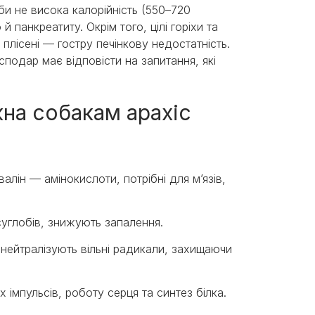
и не висока калорійність (550–720
й панкреатиту. Окрім того, цілі горіхи та
плісені — гостру печінкову недостатність.
подар має відповісти на запитання, які
жна собакам арахіс
 валін — амінокислоти, потрібні для м’язів,
суглобів, знижують запалення.
 нейтралізують вільні радикали, захищаючи
 імпульсів, роботу серця та синтез білка.