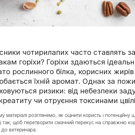
сники чотирилапих часто ставлять з
акам горіхи? Горіхи здаються ідеаль
ми
ато рослинного білка, корисних жирів
обається їхній аромат. Однак за пож
ховуються ризики: від небезпеки зад
креатиту чи отруєння токсинами цвіл
му матеріалі розглянемо, як оцінити користь і потенційну
і так, щоб перетворити смачний перекус на справжню кори
у до ветеринара.