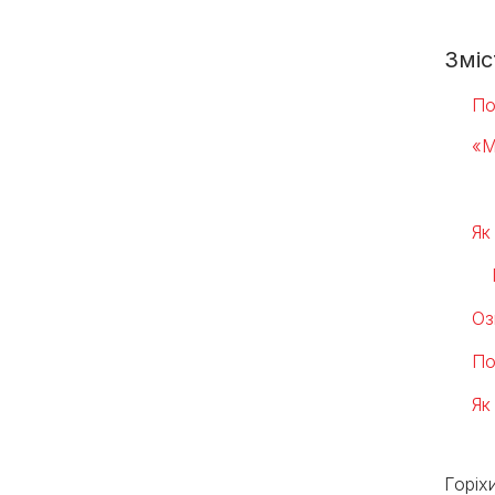
Зміс
По
«М
Як
Оз
По
Як
Горіх