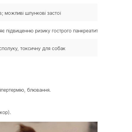
ів; можливі шлункові застої
ияє підвищенню ризику гострого панкреатиту
сполуку, токсичну для собак
гіпертермію, блювання.
укор).