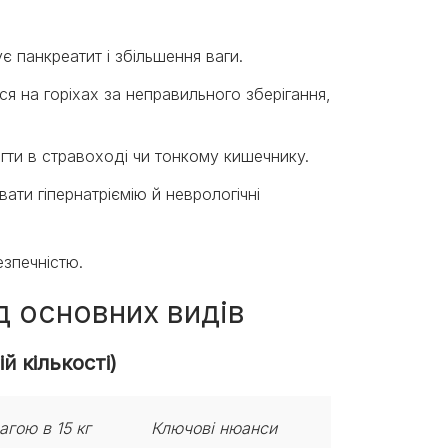
ує панкреатит і збільшення ваги.
я на горіхах за неправильного зберігання,
гти в стравоході чи тонкому кишечнику.
ати гіпернатріємію й неврологічні
езпечністю.
д основних видів
й кількості)
агою в 15 кг
Ключові нюанси