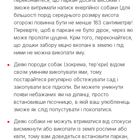
переконайтеся, що паркан досить високий і
зможе витримати натиск енергійної собаки (для
більшості порід середнього розміру висота
огорожі повинна бути не менше 183 сантиметрів!
Перевірте, щоб в паркані не було дірок, через які
може пролізти цуценя. Крім того, переконайтеся,
що дошки забору міцно вкопані в землю і під
ними не можна викопати яму.
Деякі породи собак (зокрема, тер'єри) відомі
своїм умінням викопувати ями, тому
постарайтеся регулярно обстежувати сад і
закопувати все підкопи. Ви можете уникнути
появи небажаних ям на ділянці, просто
встановивши пісочницю, в якій ваш улюбленець
зможе як слід попустувати і покопатися.
Деякі собаки не можуть втриматися від спокуси
висмикнути або викопати із землі рослини або
квіти, тому вам доведеться встановити паркан,