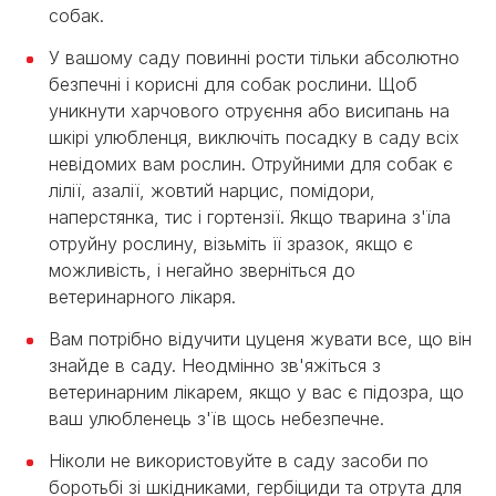
собак.
У вашому саду повинні рости тільки абсолютно
безпечні і корисні для собак рослини. Щоб
уникнути харчового отруєння або висипань на
шкірі улюбленця, виключіть посадку в саду всіх
невідомих вам рослин. Отруйними для собак є
лілії, азалії, жовтий нарцис, помідори,
наперстянка, тис і гортензії. Якщо тварина з'їла
отруйну рослину, візьміть її зразок, якщо є
можливість, і негайно зверніться до
ветеринарного лікаря.
Вам потрібно відучити цуценя жувати все, що він
знайде в саду. Неодмінно зв'яжіться з
ветеринарним лікарем, якщо у вас є підозра, що
ваш улюбленець з'їв щось небезпечне.
Ніколи не використовуйте в саду засоби по
боротьбі зі шкідниками, гербіциди та отрута для