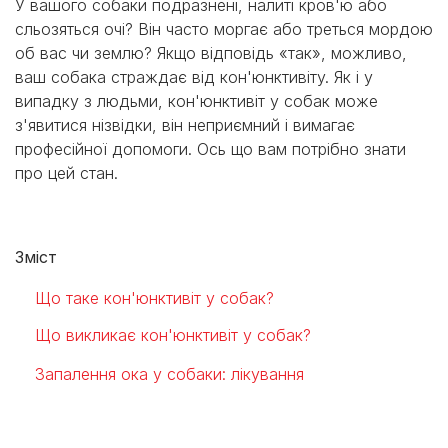
У вашого собаки подразнені, налиті кров'ю або
сльозяться очі? Він часто моргає або треться мордою
об вас чи землю? Якщо відповідь «так», можливо,
ваш собака страждає від кон'юнктивіту. Як і у
випадку з людьми, кон'юнктивіт у собак може
з'явитися нізвідки, він неприємний і вимагає
професійної допомоги. Ось що вам потрібно знати
про цей стан.
Зміст
Що таке кон'юнктивіт у собак?
Що викликає кон'юнктивіт у собак?
Запалення ока у собаки: лікування