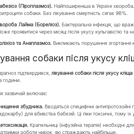
абезіоз (Піроплазмоз).
Найпоширеніша в Україні хвороба. 
ритроцити собаки. Без лікування смертність сягає 98%.
вороба Лайма (Бореліоз).
Бактеріальна інфекція, що враж
оже проявитися через місяці після укусу кульгавістю та н
рліхіоз та Анаплазмоз.
Викликають порушення згортання кр
кування собаки після укусу клі
діагноз підтвердився,
лікування собаки після укусу кліща
а години.
ія зазвичай включає:
нищення збудника.
Вводяться специфічні антипротозойні 
мідокарбу) для вбивства бабезій. Ці ліки токсичні, тому ї
етоксикація.
Крапельниці (інфузійна терапія) необхідні дл
ідтримки роботи нирок, які страждають найбільше.