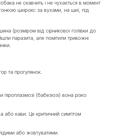
 Собака не скавчить і не чухається в момент
тонкою шкірою: за вухами, на шиї, під
шина (розміром від сірникової голівки до
айшли паразита, але помітили тривожні
ніки.
гор та прогулянок.
піроплазмозі (бабезіозі) вона різко
а або кави. Це критичний симптом
лідими або жовтуватими.