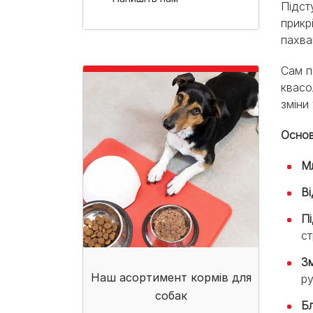
Підст
прикр
пахва
Сам п
квасо
зміни 
Основ
Мл
Ві
П
ст
Зм
Наш асортимент кормів для
ру
собак​
Бл