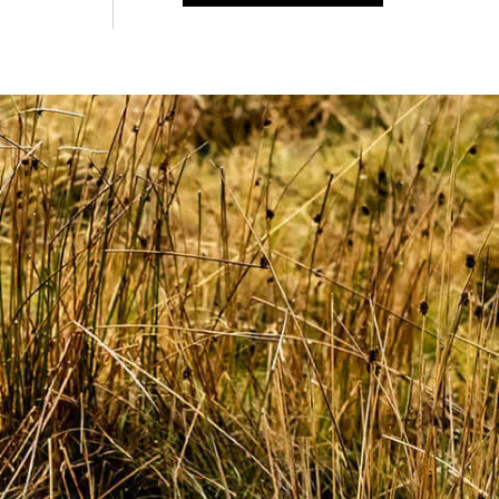
Знайти для себе
Знайти для себе
собаку
Лишились питання? Зв'яжіться з нами
кота