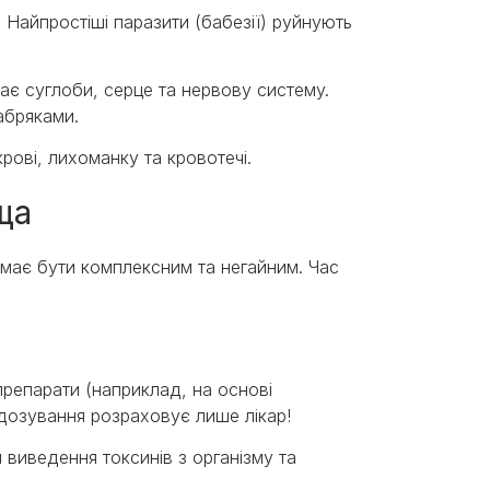
Найпростіші паразити (бабезії) руйнують
ає суглоби, серце та нервову систему.
абряками.
ові, лихоманку та кровотечі.
ща
має бути комплексним та негайним. Час
препарати (наприклад, на основі
х дозування розраховує лише лікар!
я виведення токсинів з організму та