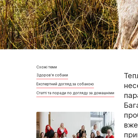
Схожі теми
Теп
Здоров'я собаки
нес
Експертний догляд за собакою
Статті та поради по догляду за домашніми улюбленця
пар
Баг
про
вже
при