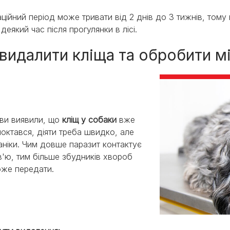
аційний період може тривати від 2 днів до 3 тижнів, тому
деякий час після прогулянки в лісі.
 видалити кліща та обробити м
ви виявили, що
кліщ у собаки
вже
октався, діяти треба швидко, але
аніки. Чим довше паразит контактує
в'ю, тим більше збудників хвороб
оже передати.