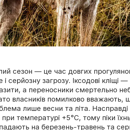
лий сезон — це час довгих прогулянок
е і серйозну загрозу. Іксодові кліщі 
ми
азити, а переносники смертельно не
ато власників помилково вважають, щ
блема лише весни та літа. Насправді 
 при температурі +5°C, тому піки їхнь
падають на березень-травень та сер