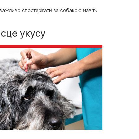
 важливо спостерігати за собакою навіть
ісце укусу