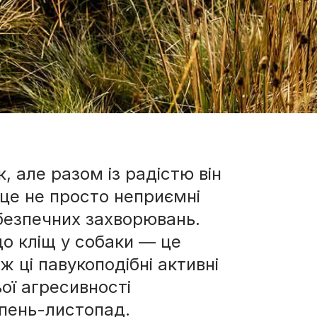
, але разом із радістю він
— це не просто неприємні
безпечних захворювань.
о кліщ у собаки — це
ж ці павукоподібні активні
ої агресивності
пень-листопад.