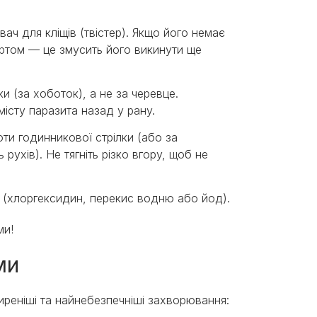
ач для кліщів (твістер). Якщо його немає
иртом — це змусить його викинути ще
и (за хоботок), а не за черевце.
сту паразита назад у рану.
ти годинникової стрілки (або за
ухів). Не тягніть різко вгору, щоб не
 (хлоргексидин, перекис водню або йод).
ми!
ми
реніші та найнебезпечніші захворювання: