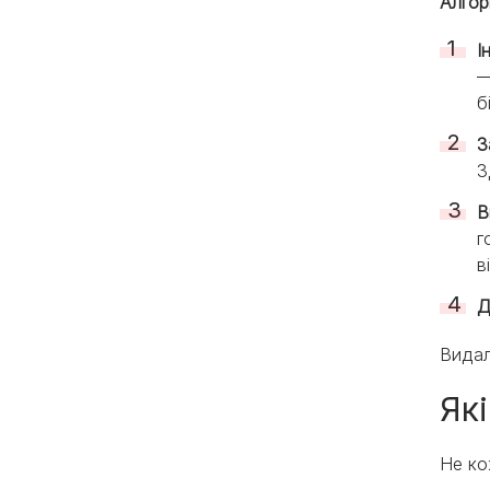
Алгор
І
—
б
З
З
В
г
в
Д
Видал
Як
Не ко