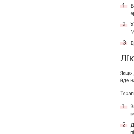
Б
е
Х
М
Е
Лі
Якщо 
йде н
Терап
З
і
Д
п