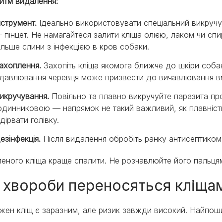
итм видалення:
нструмент.
Ідеально використовувати спеціальний викручув
 пінцет. Не намагайтеся залити кліща олією, лаком чи сп
ільше слини з інфекцією в кров собаки.
ахоплення.
Захопіть кліща якомога ближче до шкіри собак
давлювання черевця може призвести до вичавлювання вмі
икручування.
Повільно та плавно викручуйте паразита про
одинниковою — напрямок не такий важливий, як плавність р
ідірвати голівку.
езінфекція.
Після видалення обробіть ранку антисептиком
еного кліща краще спалити. Не розчавлюйте його пальця
і хвороби переносяться кліща
жен кліщ є заразним, але ризик завжди високий. Найпоши