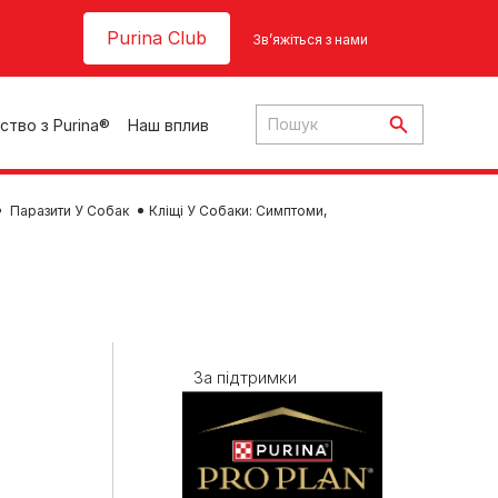
Header top
Purina Club
Зв’яжіться з нами
ство з Purina®
Наш вплив
Паразити У Собак
Кліщі У Собаки: Симптоми,
ки
За підтримки
ння