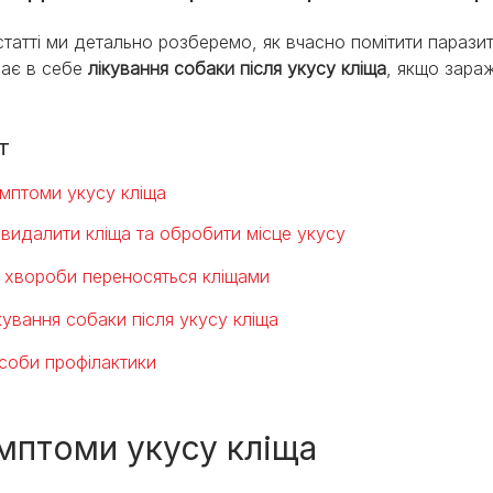
 статті ми детально розберемо, як вчасно помітити парази
ає в себе
лікування собаки після укусу кліща
, якщо зара
т
мптоми укусу кліща
 видалити кліща та обробити місце укусу
і хвороби переносяться кліщами
кування собаки після укусу кліща
соби профілактики
мптоми укусу кліща