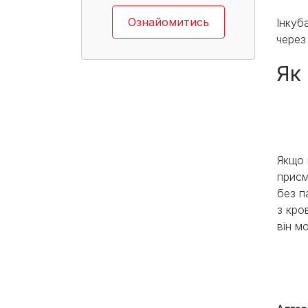
Ознайомитись
Інкуб
через 
Як
Якщо 
присм
без п
з кро
він м