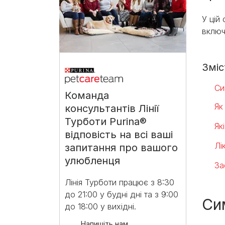
У цій
включ
Зміс
Си
Команда
Як
консультантів Лінії
Турботи Purina®
Як
відповість на всі ваші
Лі
запитання про вашого
улюбленця
За
Лінія Турботи працює з 8:30
до 21:00 у будні дні та з 9:00
Си
до 18:00 у вихідні.​
Напишіть нам