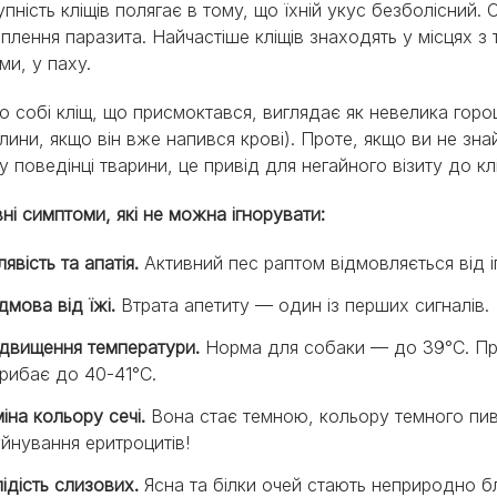
упність кліщів полягає в тому, що їхній укус безболісний.
іплення паразита. Найчастіше кліщів знаходять у місцях з 
ми, у паху.
о собі кліщ, що присмоктався, виглядає як невелика горо
лини, якщо він вже напився крові). Проте, якщо ви не зн
у поведінці тварини, це привід для негайного візиту до клі
ні симптоми, які не можна ігнорувати:
явість та апатія.
Активний пес раптом відмовляється від і
дмова від їжі.
Втрата апетиту — один із перших сигналів.
ідвищення температури.
Норма для собаки — до 39°C. При 
рибає до 40-41°C.
іна кольору сечі.
Вона стає темною, кольору темного пив
йнування еритроцитів!
ідість слизових.
Ясна та білки очей стають неприродно б