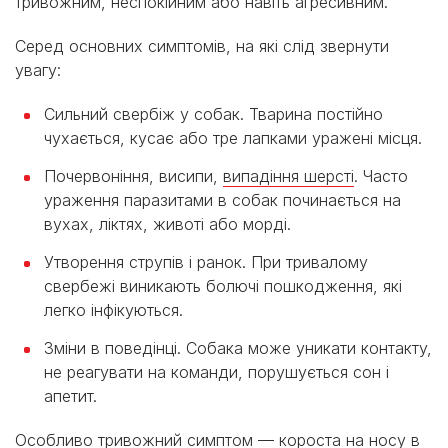
тривожним, неспокійним або навіть агресивним.
Серед основних симптомів, на які слід звернути
увагу:
Сильний свербіж у собак. Тварина постійно
чухається, кусає або тре лапками уражені місця.
Почервоніння, висипи,
випадіння шерсті
. Часто
ураження паразитами в собак починається на
вухах, ліктях, животі або морді.
Утворення струпів і ранок. При тривалому
свербежі виникають болючі пошкодження, які
легко інфікуються.
Зміни в поведінці. Собака може уникати контакту,
не реагувати на команди, порушується сон і
апетит.
Особливо тривожний симптом — короста на носу в