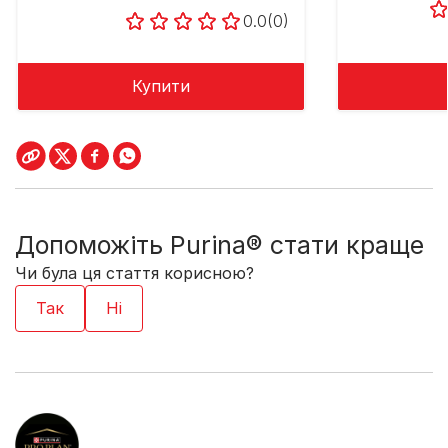
0.0
(0)
Купити
Допоможіть Purina® стати краще
Чи була ця стаття корисною?