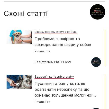
Схожі статті
Шкіра, шерсть та вуха собаки
Проблеми зі шкірою та
захворювання шкіри у собак
Читати 8 хв
За підтримки PRO PLAN®
Здоров'я котів зрілого віку
Пухлини та рак у кота: як
розпізнати небезпеку та що
означає збільшення молочної
залози
Читати 3 хв