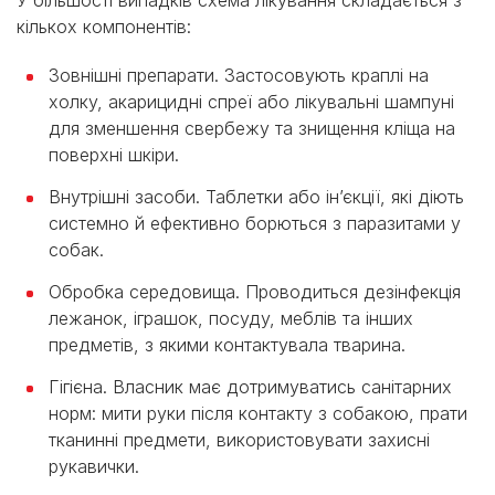
У більшості випадків схема лікування складається з
кількох компонентів:
Зовнішні препарати. Застосовують краплі на
холку, акарицидні спреї або лікувальні шампуні
для зменшення свербежу та знищення кліща на
поверхні шкіри.
Внутрішні засоби. Таблетки або інʼєкції, які діють
системно й ефективно борються з паразитами у
собак.
Обробка середовища. Проводиться дезінфекція
лежанок, іграшок, посуду, меблів та інших
предметів, з якими контактувала тварина.
Гігієна. Власник має дотримуватись санітарних
норм: мити руки після контакту з собакою, прати
тканинні предмети, використовувати захисні
рукавички.