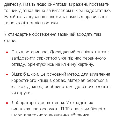
діагнозу. Навіть якщо симптоми виражені, поставити
точний діагноз лише за виглядом шкіри недостатньо.
Надійність лікування залежить саме від правильної
та повноцінної діагностики.
У стандартне обстеження зазвичай входять такі
етапи:
Огляд ветеринара. Досвідчений спеціаліст може
запідозрити саркоптоз уже під час первинного
огляду, орієнтуючись на клінічну картину.
Зішкріб шкіри. Це основний метод для виявлення
коростяного кліща в собак. Матеріал береться з
кількох ділянок, особливо там, де є почервоніння
чи струпи.
Лабораторні дослідження. У складніших
випадках застосовують ПЛР-аналіз чи біопсію
шкіри для точного виявлення збудника.