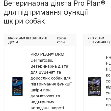
Ветеринарна діяєта Pro Plan®
для підтримання функції
шкіри собак
PRO PLAN® ВЕТЕРИНАРНІ
Cухий
PRO PLAN®
ДІЄТИ
корм
ВЕТЕРИНАРНІ 
PRO PLAN® DRM
P
Dermatosis.
PL
Ветеринарна дієта
(П
для цуценят та
ко
дорослих собак для
со
підтримання функції
ві
шкіри при
си
дерматозах та
пр
надмірному
пр
випадінні шерсті.