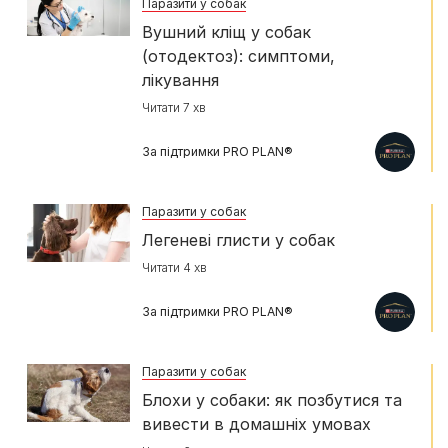
Паразити у собак
Вушний кліщ у собак
(отодектоз): симптоми,
лікування
Читати 7 хв
За підтримки PRO PLAN®
Паразити у собак
Легеневі глисти у собак
Читати 4 хв
За підтримки PRO PLAN®
Паразити у собак
Блохи у собаки: як позбутися та
вивести в домашніх умовах