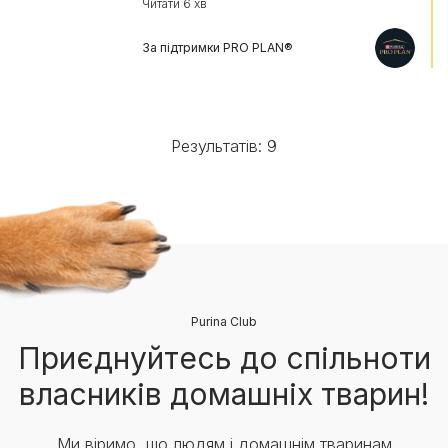
Читати 6 хв
За підтримки PRO PLAN®
Результатів: 9
Purina Club
Приєднуйтесь до спільноти
власників домашніх тварин!
Ми віримо, що людям і домашнім тваринам