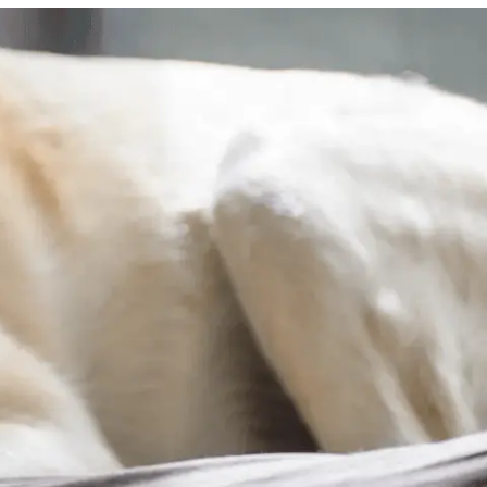
Знайти для себе
Знайти для себе
собаку
Лишились питання? Зв'яжіться з нами
кота