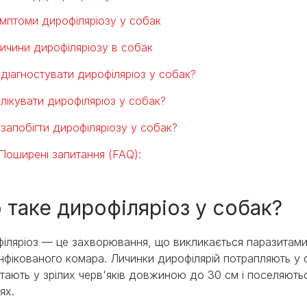
мптоми дирофіляріозу у собак
ичини дирофіляріозу в собак
 діагностувати дирофіляріоз у собак?
 лікувати дирофіляріоз у собак?
 запобігти дирофіляріозу у собак?
Поширені запитання (FAQ):
 таке дирофіляріоз у собак?
іляріоз — це захворювання, що викликається паразитами р
інфікованого комара. Личинки дирофілярій потрапляють у
тають у зрілих черв'яків довжиною до 30 см і поселяють
іях.