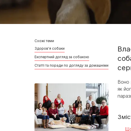
Схожі теми
Вла
Здоров'я собаки
соб
Експертний догляд за собакою
Статті та поради по догляду за домашніми улюбленця
сер
Воно 
як йо
параз
Зміс
Що