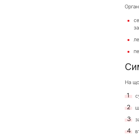
Орган
се
з
ле
пе
Си
На що
с
ш
з
в