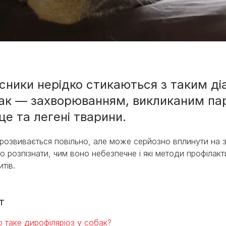
сники нерідко стикаються з таким діа
ак — захворюванням, викликаним па
ми
це та легені тварини.
розвивається повільно, але може серйозно вплинути на 
го розпізнати, чим воно небезпечне і які методи профіла
итів.
т
 таке дирофіляріоз у собак?