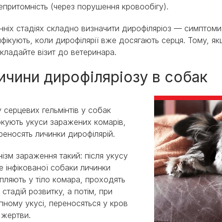
епритомність (через порушення кровообігу).
нніх стадіях складно визначити дирофіляріоз — симптоми
ифікують, коли дирофілярії вже досягають серця. Тому, як
дкладайте візит до ветеринара.
ичини дирофіляріозу в собак
 серцевих гельмінтів у собак
кують укуси заражених комарів,
ереносять личинки дирофілярій.
ізм зараження такий: після укусу
е інфікованої собаки личинки
пляють у тіло комара, проходять
а стадій розвитку, а потім, при
пному укусі, переносяться у кров
 жертви.