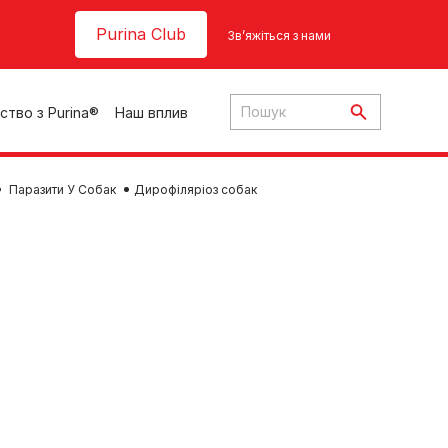
Header top
Purina Club
Зв’яжіться з нами
ство з Purina®
Наш вплив
Паразити У Собак
Дирофіляріоз собак
ки
ння