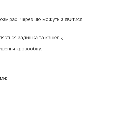
озмірах, через що можуть з'явитися
вляється задишка та кашель;
рушення кровообігу.
к
оми: