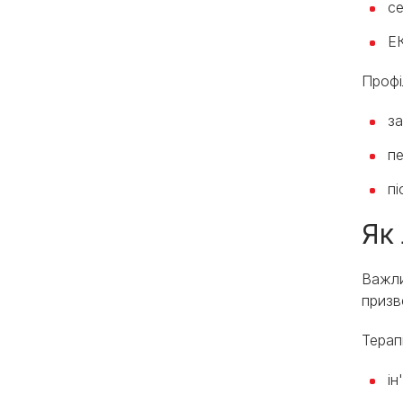
се
ЕК
Профі
з
пе
пі
Як
Важли
призв
Терап
ін