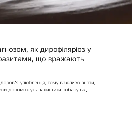
гнозом, як дирофіляріоз у
разитами, що вражають
здоров'я улюбленця, тому важливо знати,
ктики допоможуть захистити собаку від