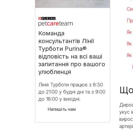
Си
Пр
Як
Команда
консультантів Лінії
Як
Турботи Purina®
Як
відповість на всі ваші
запитання про вашого
улюбленця
Лінія Турботи працює з 8:30
Що
до 21:00 у будні дні та з 9:00
до 18:00 у вихідні.​
Дироф
Напишіть нам
укус 
вирос
артер