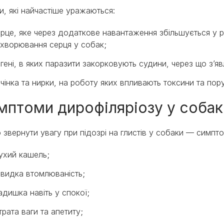
и, які найчастіше уражаються:
рце, яке через додаткове навантаження збільшується у р
ахворювання серця у собак;
гені, в яких паразити закорковують судини, через що з’я
чінка та нирки, на роботу яких впливають токсини та по
мптоми дирофіляріозу у соба
 звернути увагу при підозрі на глистів у собаки — симпт
ухий кашель;
видка втомлюваність;
адишка навіть у спокої;
трата ваги та апетиту;