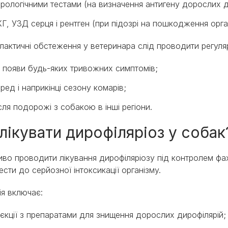
рологічними тестами (на визначення антигену дорослих д
Г, УЗД серця і рентген (при підозрі на пошкодження орга
лактичні обстеження у ветеринара слід проводити регуля
а появи будь-яких тривожних симптомів;
ред і наприкінці сезону комарів;
сля подорожі з собакою в інші регіони.
 лікувати дирофіляріоз у соба
во проводити лікування дирофіляріозу під контролем фах
ести до серйозної інтоксикації організму.
ія включає:
'єкції з препаратами для знищення дорослих дирофілярій