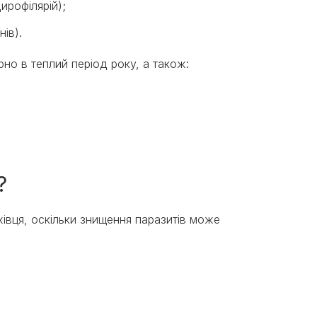
ирофілярій);
нів).
рно в теплий період року, а також:
к?
івця, оскільки знищення паразитів може
;