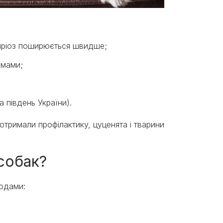
іляріоз поширюється швидше;
оймами;
а південь України).
отримали профілактику, цуценята і тварини
 собак?
тодами: