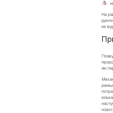
н
На ра
ідент
не ві
Пр
Появу
прово
які п
Механ
раніш
потра
кільк
насту
нової