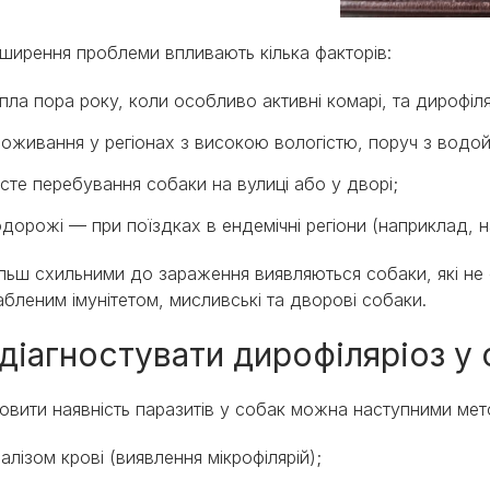
ширення проблеми впливають кілька факторів:
пла пора року, коли особливо активні комарі, та дироф
оживання у регіонах з високою вологістю, поруч з вод
сте перебування собаки на вулиці або у дворі;
дорожі — при поїздках в ендемічні регіони (наприклад, н
льш схильними до зараження виявляються собаки, які не 
абленим імунітетом, мисливські та дворові собаки.
 діагностувати дирофіляріоз у
овити наявність паразитів у собак можна наступними ме
алізом крові (виявлення мікрофілярій);