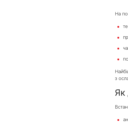
На по
те
пр
ча
по
Найбі
з осл
Як
Встан
ан