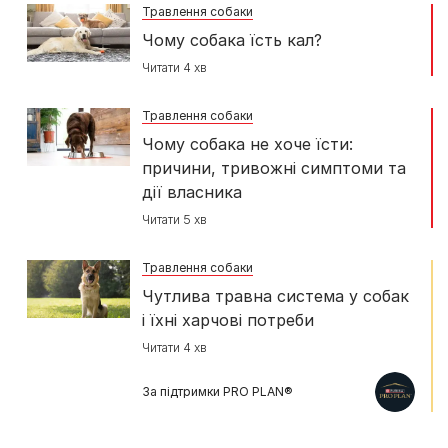
Травлення собаки
Чому собака їсть кал?
Читати 4 хв
Травлення собаки
Чому собака не хоче їсти:
причини, тривожні симптоми та
дії власника
Читати 5 хв
Травлення собаки
Чутлива травна система у собак
і їхні харчові потреби
Читати 4 хв
За підтримки PRO PLAN®