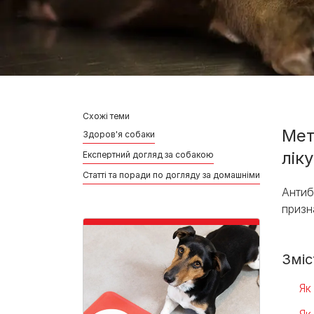
Схожі теми
Мет
Здоров'я собаки
лік
Експертний догляд за собакою
Статті та поради по догляду за домашніми улюбленця
Антиб
призн
Зміс
Як
Як