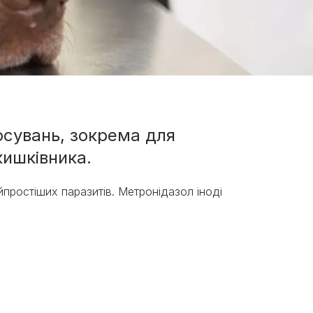
осувань, зокрема для
кишківника.
айпростіших паразитів. Метронідазол іноді