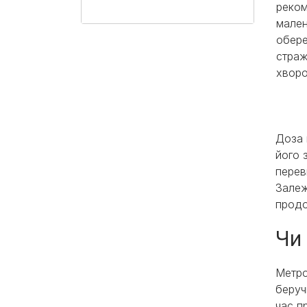
реком
мален
обере
страж
хворо
Доза 
його 
перев
Залеж
продо
Чи
Метро
беруч
час п