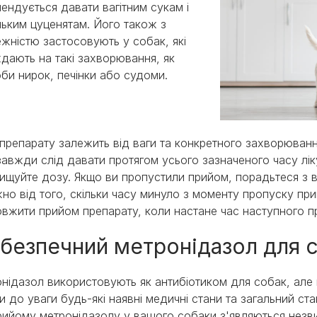
ендується давати вагітним сукам і
ьким цуценятам. Його також з
жністю застосовують у собак, які
дають на такі захворювання, як
би нирок, печінки або судоми.
препарату залежить від ваги та конкретного захворюванн
завжди слід давати протягом усього зазначеного часу лік
ищуйте дозу. Якщо ви пропустили прийом, порадьтеся з в
но від того, скільки часу минуло з моменту пропуску пр
вжити прийом препарату, коли настане час наступного п
 безпечний метронідазол для 
нідазол використовують як антибіотиком для собак, але
и до уваги будь-які наявні медичні стани та загальний с
рийому метронідазолу у вашого собаки з'являються незвич