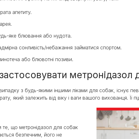
рата апетиту.
арея.
удь-яке блювання або нудота.
адмірна сонливість/небажання займатися спортом.
инотеча або блювотні позиви.
 застосовувати метронідазол 
у випадку з будь-якими іншими ліками для собак, існує п
рату, який залежить від віку і ваги вашого вихованця. Її 
 те, що метронідазол для собак
ється безпечним, його не