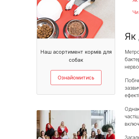
Чи
Як
Наш асортимент кормів для
Метро
бакте
собак​
нерво
Ознайомитись
Побіч
зазви
ефект
Однак
часті
включ
Загаль