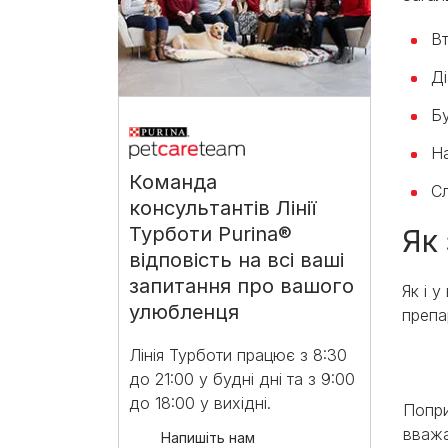
Вт
Ді
Б
Н
Команда
Сл
консультантів Лінії
Турботи Purina®
Як
відповість на всі ваші
запитання про вашого
Як і 
улюбленця
препа
Лінія Турботи працює з 8:30
до 21:00 у будні дні та з 9:00
до 18:00 у вихідні.​
Попри
вважа
Напишіть нам