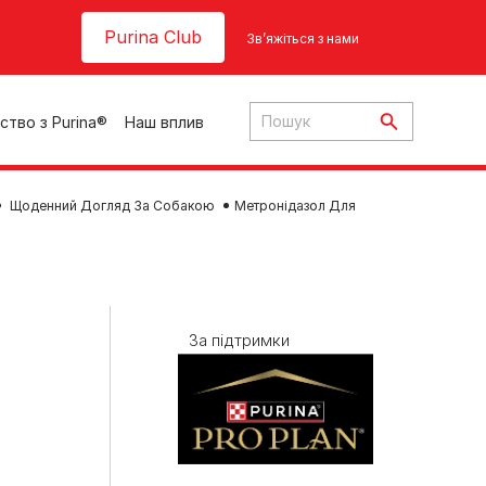
Header top
Purina Club
Зв’яжіться з нами
ство з Purina®
Наш вплив
Щоденний Догляд За Собакою
Метронідазол Для
ки
За підтримки
ння