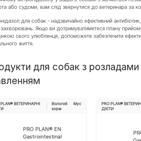
та або судоми, вам слід звернутися до ветеринара за к
нідазол для собак - надзвичайно ефективний антибіотик,
 захворювань. Якщо ви дотримуватиметеся плану прийом
інкою свого улюбленця, допоможете забезпечити ефектив
льного життя.
одукти для собак з розладами
авленням
 PLAN® ВЕТЕРИНАРНІ
Вологий
Мус
PRO PLAN® ВЕТЕРИН
ТИ
корм
ДІЄТИ
PRO PLAN® EN
PR
Gastrointestinal
Gas