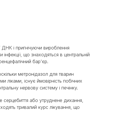
ї ДНК і пригнічуючи вироблення
ти інфекції, що знаходяться в центральній
тоенцефалічний бар'єр.
оскільки метронідазол для тварин
ми ліками, існує ймовірність побічних
нтральну нервову систему і печінку.
ене серцебиття або утруднене дихання,
ходять тривалий курс лікування, що