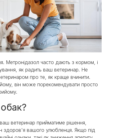
я. Метронідазол часто дають з кормом, і
ування, як радить ваш ветеринар. Не
етеринаром про те, як краще вчинити.
ийому, він може порекомендувати просто
рийому.
собак?
 ваш ветеринар прийматиме рішення,
тан здоров'я вашого улюбленця. Якщо під
айні ознаки, такі як зниження апетиту,