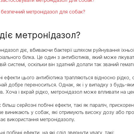
 безпечний метронідазол для собак?
 діє метронідазол?
нідазол діє, вбиваючи бактерії шляхом руйнування їхньо
ріального білка. Це один з антибіотиків, який може лікува
вій системі, оскільки він здатний долати так званий гема
ні ефекти цього антибіотика трапляються відносно рідко, 
чай добре переноситься. Однак, як і у випадку з будь-яки
ів. Хоча і вкрай рідко, метронідазол може впливати на це
 більш серйозні побічні ефекти, такі як параліч, прискор
ше виникають у собак, які отримують високу дозу або про
ає використання метронідазолу.
ні побічні ефекти, на які слід звернути увагу, такі: