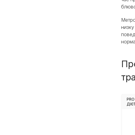
блюво
Метро
низку
повед
норма
Пр
тр
PRO
ДІЄ