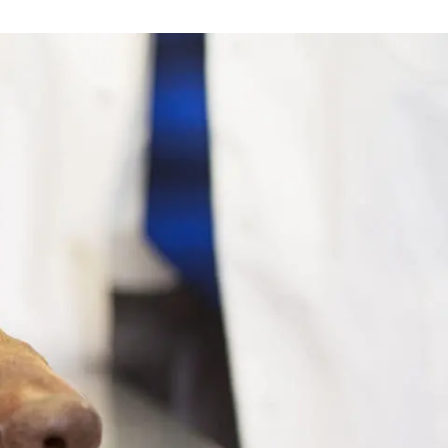
Знайти для себе
Знайти для себе
собаку
Лишились питання? Зв'яжіться з нами
кота