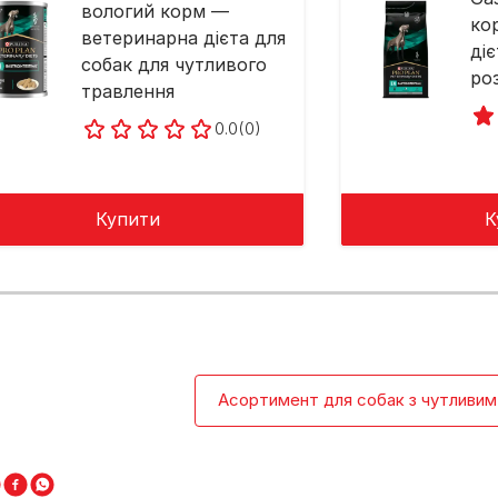
вологий корм —
ко
ветеринарна дієта для
ді
собак для чутливого
ро
травлення
0.0
(0)
Купити
К
Асортимент для собак з чутливим