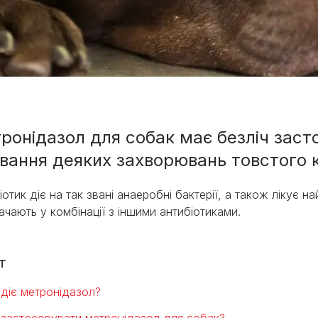
ронідазол для собак має безліч заст
ування деяких захворювань товстого 
ми
іотик діє на так звані анаеробні бактерії, а також лікує н
ачають у комбінації з іншими антибіотиками.
т
 діє метронідазол?
 застосовувати метронідазол для собак?