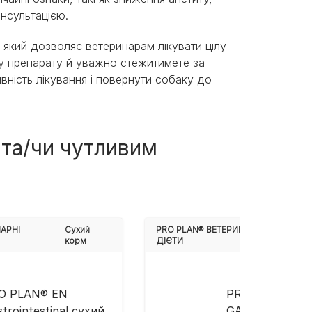
онсультацією.
 який дозволяє ветеринарам лікувати цілу
у препарату й уважно стежитимете за
ність лікування і повернути собаку до
 та/чи чутливим
АРНІ
Cухий
PRO PLAN® ВЕТЕРИНАРНІ
корм
ДІЄТИ
O PLAN® EN
PRO PLAN® EN
trointestinal сухий
GASTROINTEST