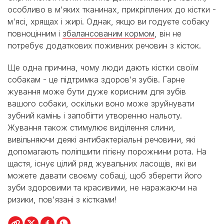
особливо в м'яких тканинах, прикріплених до кістки -
м'ясі, хрящах і жирі. Однак, якщо ви годуєте собаку
повноцінним і
збалансованим кормом
, він не
потребує додаткових поживних речовин з кісток.
Ще одна причина, чому люди дають кістки своїм
собакам - це підтримка здоров'я зубів. Гарне
жування може бути дуже корисним для зубів
вашого собаки, оскільки воно може зруйнувати
зубний камінь і запобігти утворенню нальоту.
Жування також стимулює виділення слини,
вивільняючи деякі антибактеріальні речовини, які
допомагають поліпшити гігієну порожнини рота. На
щастя, існує цілий ряд жувальних ласощів, які ви
можете давати своєму собаці, щоб зберегти його
зуби здоровими та красивими, не наражаючи на
ризики, пов'язані з кістками!