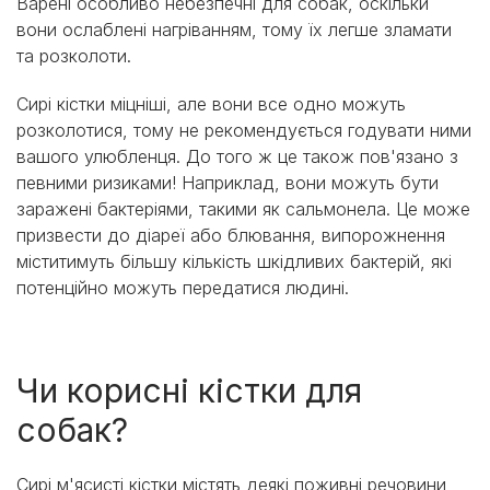
Варені особливо небезпечні для собак, оскільки
вони ослаблені нагріванням, тому їх легше зламати
та розколоти.
Сирі кістки міцніші, але вони все одно можуть
розколотися, тому не рекомендується годувати ними
вашого улюбленця. До того ж це також пов'язано з
певними ризиками! Наприклад, вони можуть бути
заражені бактеріями, такими як сальмонела. Це може
призвести до діареї або блювання, випорожнення
міститимуть більшу кількість шкідливих бактерій, які
потенційно можуть передатися людині.
Чи корисні кістки для
собак?
Сирі м'ясисті кістки містять деякі поживні речовини,