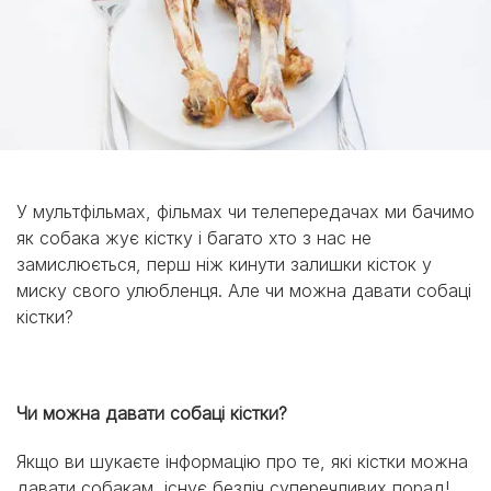
У мультфільмах, фільмах чи телепередачах ми бачимо
як собака жує кістку і багато хто з нас не
замислюється, перш ніж кинути залишки кісток у
миску свого улюбленця. Але чи можна давати собаці
кістки?
Чи можна давати собаці кістки?
Якщо ви шукаєте інформацію про те, які кістки можна
давати собакам, існує безліч суперечливих порад!