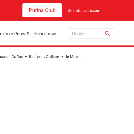
Header top
Purina Club
Зв’яжіться з нами
ство з Purina®
Наш вплив
вання Собак
Що Їдять Собаки
Чи Можна
ки
ння