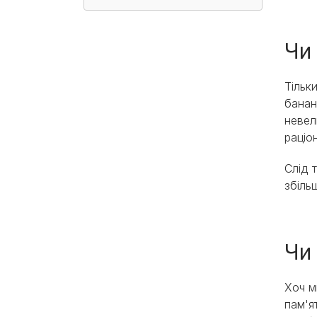
Чи
Тільк
банан
невел
раціо
Слід 
збіль
Чи
Хоч м
пам'я