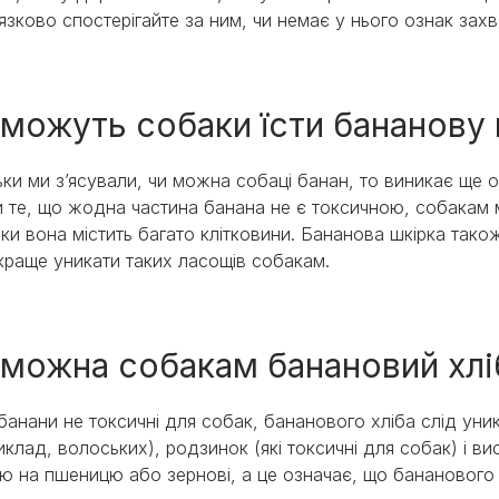
язково спостерігайте за ним, чи немає у нього ознак зах
 можуть собаки їсти бананову 
ьки ми з’ясували, чи можна собаці банан, то виникає ще о
 те, що жодна частина банана не є токсичною, собакам 
ьки вона містить багато клітковини. Бананова шкірка так
краще уникати таких ласощів собакам.
 можна собакам банановий хлі
банани не токсичні для собак, бананового хліба слід уник
иклад, волоських), родзинок (які токсичні для собак) і в
ію на пшеницю або зернові, а це означає, що бананового 