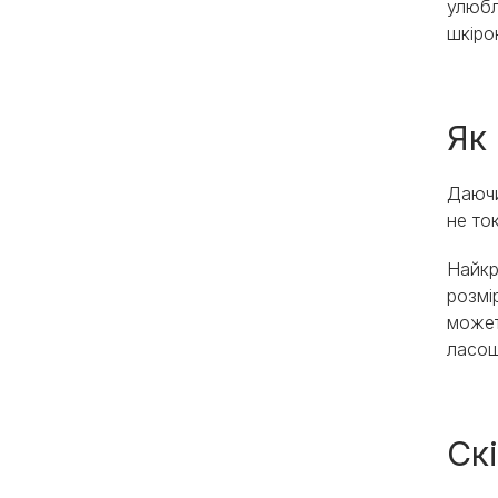
улюбл
шкіро
Як
Даючи
не то
Найкр
розмі
может
ласоща
Скі