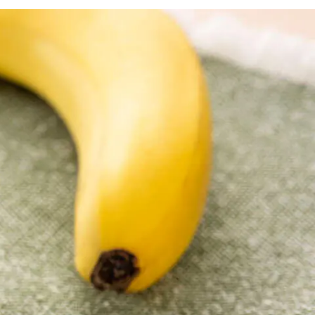
Знайти для себе
Знайти для себе
собаку
Лишились питання? Зв'яжіться з нами
кота