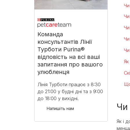
Чи
Чи
Чи
Команда
Чи
консультантів Лінії
Турботи Purina®
Чи
відповість на всі ваші
Як
запитання про вашого
улюбленця
Ск
Що
Лінія Турботи працює з 8:30
до 21:00 у будні дні та з 9:00
до 18:00 у вихідні.​
Чи
Напишіть нам
Як і 
менши