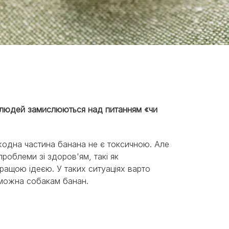
о людей замислюються над питанням «чи
 жодна частина банана не є токсичною. Але
проблеми зі здоров'ям, такі як
ращою ідеєю. У таких ситуаціях варто
 можна собакам банан.