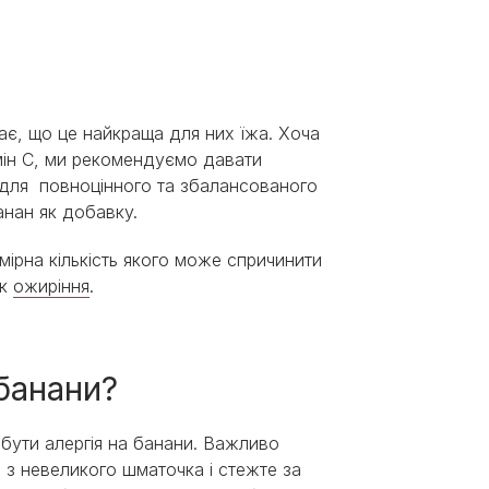
ає, що це найкраща для них їжа. Хоча
тамін C, ми рекомендуємо давати
 для повноцінного та збалансованого
анан як добавку.
мірна кількість якого може спричинити
як
ожиріння
.
банани?
 бути алергія на банани. Важливо
ь з невеликого шматочка і стежте за