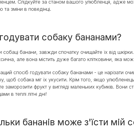
енцем. Слідкуйте за станом вашого улюбленця, адже мож
ю та зміни в поведінці.
 годувати собаку бананами?
 собаці банани, завжди спочатку очищайте їх від шкірки.
ксична, але вона містить дуже багато клітковини, яка мо
ащий спосіб годувати собаку бананами - це нарізати очи
ру, щоб собака міг їх укусити. Крім того, якщо улюбленец
е заморозити фрукт у вигляді маленьких кубиків. Вони с
ми в теплі літні дні!
льки бананів може з'їсти мій 