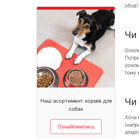
обов'
Чи
Оскіл
Попри
оскіл
тому 
Чи
Наш асортимент кормів для
собак​
Хоча 
(напр
Ознайомитись
алерг