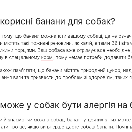
 корисні банани для собак?
и тому, що банани можна їсти вашому собаці, це не означ
и містять такі поживні речовини, як калій, вітамін B6 і ві
икими порціями. Ваш собака вже отримує все необхідне
ну в спеціальному
кормі
, тому немає потреби додавати б
також пам'ятати, що банани містять природний цукор, над
шення ваги та призвести до проблем зі здоров'ям, таких 
 може у собак бути алергія на 
и й знаємо, чи можна собаці банан, у деяких з них може
тати про це, якщо ви вперше даєте собаці банани. Почніт