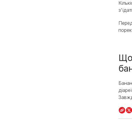
Кільк
з'їда
Перед
порек
Що
ба
Банан
діаре
Завжд