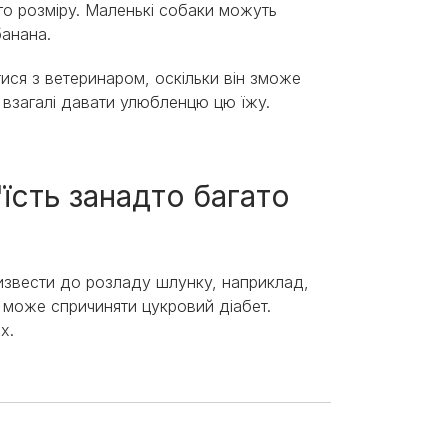
ого розміру. Маленькі собаки можуть
банана.
ися з ветеринаром, оскільки він зможе
 взагалі давати улюбленцю цю їжу.
їсть занадто багато
ризвести до розладу шлунку, наприклад,
, може спричиняти цукровий діабет.
х.