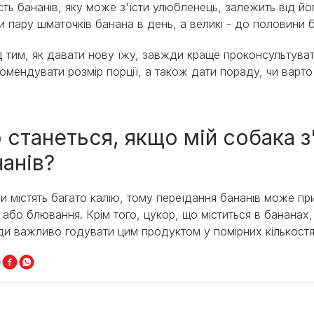
ість бананів, яку може з'їсти улюбленець, залежить від й
ти пару шматочків банана в день, а великі - до половини 
 тим, як давати нову їжу, завжди краще проконсультуват
омендувати розмір порції, а також дати пораду, чи варто
 станеться, якщо мій собака з'
нанів?
и містять багато калію, тому переїдання бананів може п
ї або блювання. Крім того, цукор, що міститься в бананах
и важливо годувати цим продуктом у помірних кількостя