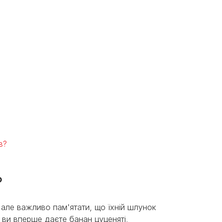
в?
?
 але важливо пам'ятати, що їхній шлунок
 ви вперше даєте банан цуценяті,