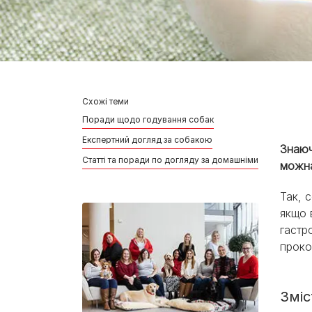
Схожі теми
Поради щодо годування собак
Експертний догляд за собакою
Знаюч
Статті та поради по догляду за домашніми улюбленця
можна
Так, 
якщо 
гастр
проко
Зміс