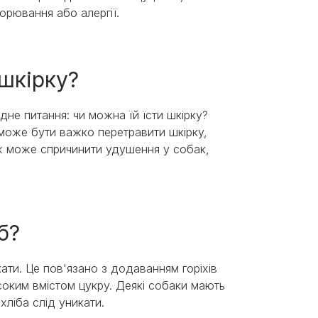
ворювання або алергії.
шкірку?
дне питання: чи можна їй їсти шкірку?
може бути важко перетравити шкірку,
ож може спричинити удушення у собак,
б?
ати. Це пов'язано з додаванням горіхів
исоким вмістом цукру. Деякі собаки мають
хліба слід уникати.