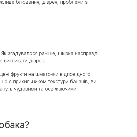
ливе блювання, діарея, проблеми зі
 Як згадувалося раніше, шкірка насправді
же викликати діарею.
щені фрукти на шматочки відповідного
ь не є прихильником текстури бананів, ви
тануть чудовими та освіжаючими
собака?