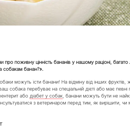
и про поживну цінність бананів у нашому раціоні, багат
ми
 собакам банан?».
собаки можуть їсти банани! На відміну від інших фруктів,
ваш собака перебуває на спеціальній дієті або має певні 
оентерит або
діабет у собак
, банани можуть бути не найк
нсультуватися з ветеринаром перед тим, як вирішити, чи
т