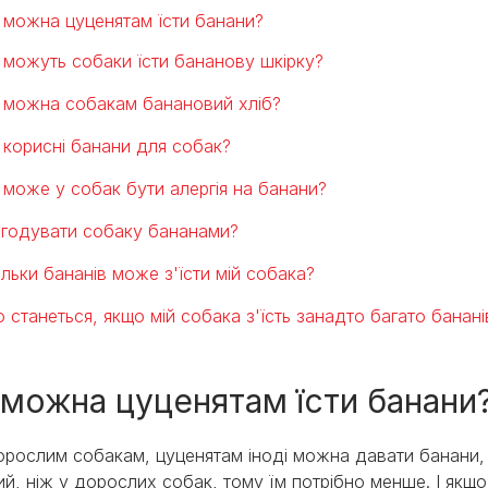
 можна цуценятам їсти банани?
 можуть собаки їсти бананову шкірку?
 можна собакам банановий хліб?
 корисні банани для собак?
 може у собак бути алергія на банани?
 годувати собаку бананами?
ільки бананів може з'їсти мій собака?
 станеться, якщо мій собака з'їсть занадто багато банані
 можна цуценятам їсти банани
дорослим собакам, цуценятам іноді можна давати банани,
й, ніж у дорослих собак, тому їм потрібно менше. І якщо