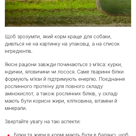
Щоб зрозуміти, який корм краще для собаки,
дивіться не на картинку на упаковці, а на список
інгредієнтів.
Якісні раціони завжди починаються з м’яса: курки,
індички, яловичини чи лосося. Саме тваринні білки
формують м’язи й підтримують енергію. Поєднання
рослинного протеїну для повного складу
амінокислот, а також рослинних білків, у складі
мають бути корисні жири, клітковина, вітаміни й
мінерали.
Звертайте увагу на такі аспекти:
Білки та жири в кормі мають бути в балансі, щоб