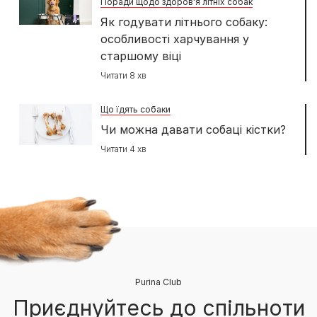
Поради щодо здоров'я літніх собак
Як годувати літнього собаку:
особливості харчування у
старшому віці
Читати 8 хв
Що їдять собаки
Чи можна давати собаці кістки?
Читати 4 хв
Purina Club
Приєднуйтесь до спільноти