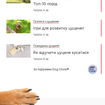
Топ-10 порід
Читати 4 хв
Гратися з цуценям
Ігри для розвитку цуценят
Читати 4 хв
Поведінка цуценят
Як відучити цуценя кусатися
Читати 9 хв
За підтримки Dog Chow®