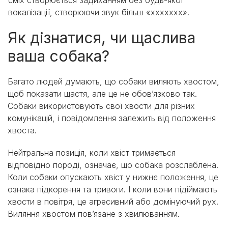
сміх створюється задиханням без будь-якої
вокалізації, створюючи звук більш «ххххххх».
Як дізнатися, чи щаслива
ваша собака?
Багато людей думають, що собаки виляють хвостом,
щоб показати щастя, але це не обов’язково так.
Собаки використовують свої хвости для різних
комунікацій, і повідомлення залежить від положення
хвоста.
Нейтральна позиція, коли хвіст тримається
відповідно породі, означає, що собака розслаблена.
Коли собаки опускають хвіст у нижнє положення, це
ознака підкорення та тривоги. І коли вони підіймають
хвости в повітря, це агресивний або домінуючий рух.
Виляння хвостом пов’язане з хвилюванням.