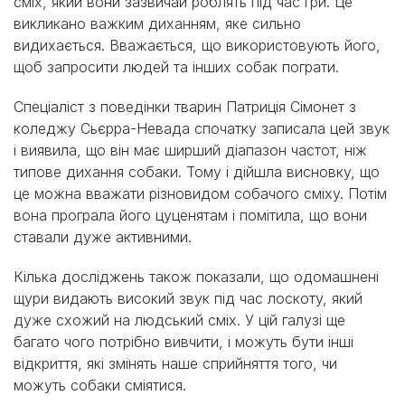
сміх, який вони зазвичай роблять під час гри. Це
викликано важким диханням, яке сильно
видихається. Вважається, що використовують його,
щоб запросити людей та інших собак пограти.
Спеціаліст з поведінки тварин Патриція Сімонет з
коледжу Сьєрра-Невада спочатку записала цей звук
і виявила, що він має ширший діапазон частот, ніж
типове дихання собаки. Тому і дійшла висновку, що
це можна вважати різновидом собачого сміху. Потім
вона програла його цуценятам і помітила, що вони
ставали дуже активними.
Кілька досліджень також показали, що одомашнені
щури видають високий звук під час лоскоту, який
дуже схожий на людський сміх. У цій галузі ще
багато чого потрібно вивчити, і можуть бути інші
відкриття, які змінять наше сприйняття того, чи
можуть собаки сміятися.