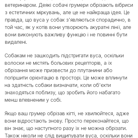
ветеринаром. Деякі собачі грумери обрізають вібриси
з естетичних міркувань, але це не найкраща ідея. Це
правда, що вуса у собак з'являються спорадично, в
той час, як у котів вони утворюють акуратні лінії, але
вони виконують важливу функцію і не повинні бути
видалені.
Собакам не зашкодить підстригати вуса, оскільки
волоски не містять больових рецепторів, а їх
обрізання може призвести до плутанини або
погіршити орієнтацію в просторі. Це може вплинути
на здатність собаки визначати, коли об'єкти
знаходяться поблизу, що зробить його набагато
менш впевненим у собі.
Якщо ваш грумер обрізав кігті, не хвилюйтеся, адже
вони відростають знову. Просто переконайтеся, що
він знає, що наступного разу їх не можна обрізати.
Також ніколи не слід вищипувати вуса, оскільки вони