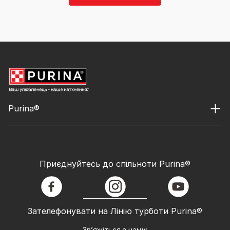
Purina®
Приєднуйтесь до спільноти Purina®
facebook
instagram
youtube
Зателефонувати на Лінію турботи Purina®
Зв’яжіться з нами: