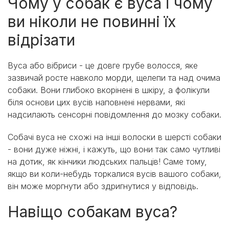
Чому у собак є вуса і чому
ви ніколи не повинні їх
відрізати
Вуса або вібриси - це довге грубе волосся, яке
зазвичай росте навколо морди, щелепи та над очима
собаки. Вони глибоко вкорінені в шкіру, а фолікули
біля основи цих вусів наповнені нервами, які
надсилають сенсорні повідомлення до мозку собаки.
Собачі вуса не схожі на інші волоски в шерсті собаки
- вони дуже ніжні, і кажуть, що вони так само чутливі
на дотик, як кінчики людських пальців! Саме тому,
якщо ви коли-небудь торкалися вусів вашого собаки,
він може моргнути або здригнутися у відповідь.
Навіщо собакам вуса?