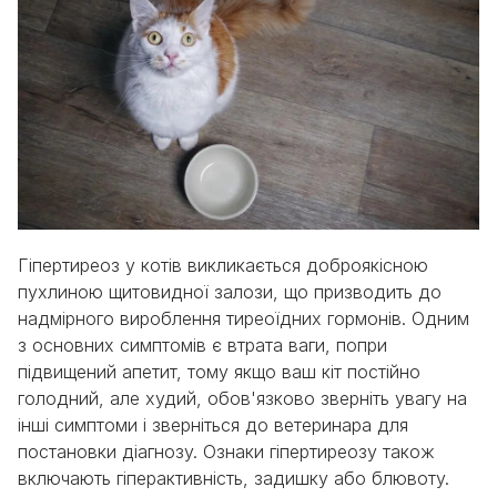
Гіпертиреоз у котів викликається доброякісною
пухлиною щитовидної залози, що призводить до
надмірного вироблення тиреоїдних гормонів. Одним
з основних симптомів є втрата ваги, попри
підвищений апетит, тому якщо ваш кіт постійно
голодний, але худий, обов'язково зверніть увагу на
інші симптоми і зверніться до ветеринара для
постановки діагнозу. Ознаки гіпертиреозу також
включають гіперактивність, задишку або блювоту.