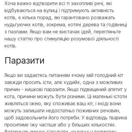
Хоча важко відтворити всі ті захопливі речі, які
відбуваються на вулиці і підтримують активність
котів, є кілька порад, які гарантовано розважать
нудьгуючих котів, зокрема, котячі дерева та годівниці
з пазлами. Якщо вам не вистачає ідей, перегляньте
нашу статтю про стимуляцію розумової діяльності
котів.
Паразити
Якщо ви задаєтесь питанням «чому мій голодний кіт
завжди просить їсти, але худий», одна з можливих
причин - кишкові паразити. Якщо підвищений апетит у
кота, причини можуть бути різними. Ці маленькі істоти
живляться їжею, яку споживає ваш кіт, і іноді вони
можуть залишати недостатньо поживних речовин,
щоб задовольнити його потреби. У відповідь тварина
проситиме їжу частіше або у більших кількостях.
Ветеринар зможе з'ясувати, чи винні у великому