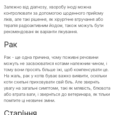
Залежно від діагнозу, хворобу іноді можна
контролювати за допомогою щоденного прийому
ліків, але такі рішення, як хірургічне втручання або
терапія радіоактивним йодом, також можуть бути
рекомендовані як варіанти лікування.
Рак
Рак - ще одна причина, чому поживні речовини
можуть не засвоюватися котами належним чином, і
тому вони просять більше їжі, щоб компенсувати це.
На жаль, рак у котів буває важко виявити, оскільки
коти схильні приховувати свій біль. Але зверніть
увагу на загальні симптоми, такі як млявість, блювота
або втрата ваги, і зверніться до ветеринара, як тільки
помітите ці незвичні зміни.
Старіння