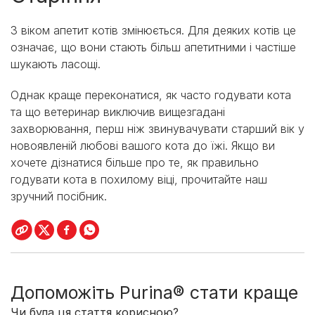
З віком апетит котів змінюється. Для деяких котів це
означає, що вони стають більш апетитними і частіше
шукають ласощі.
Однак краще переконатися, як часто годувати кота
та що ветеринар виключив вищезгадані
захворювання, перш ніж звинувачувати старший вік у
новоявленій любові вашого кота до їжі. Якщо ви
хочете дізнатися більше про те, як правильно
годувати кота в похилому віці, прочитайте наш
зручний посібник.
Допоможіть Purina® стати краще
Чи була ця стаття корисною?