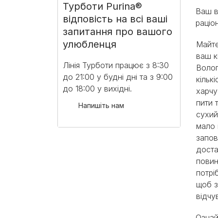
Турботи Purina®
Ваш в
відповість на всі ваші
раціо
запитання про вашого
улюбленця
Майте
ваш к
Лінія Турботи працює з 8:30
Волог
до 21:00 у будні дні та з 9:00
кільк
до 18:00 у вихідні.​
харчу
пити т
Напишіть нам
сухий
мало 
запов
доста
повин
потрі
щоб з
відчу
Ознай