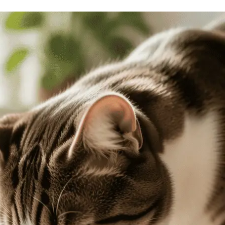
Знайти для себе
Знайти для себе
собаку
Лишились питання? Зв'яжіться з нами
кота