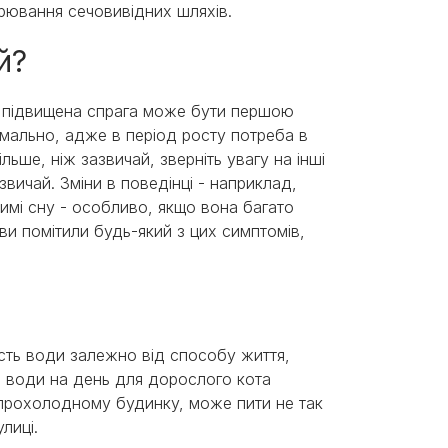
орювання сечовивідних шляхів.
ий?
у підвищена спрага може бути першою
рмально, адже в період росту потреба в
льше, ніж зазвичай, зверніть увагу на інші
звичай. Зміни в поведінці - наприклад,
жимі сну - особливо, якщо вона багато
ви помітили будь-який з цих симптомів,
кість води залежно від способу життя,
 води на день для дорослого кота
в прохолодному будинку, може пити не так
лиці.