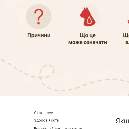
Схожі теми
Якщ
Здоров'я кота
Експертний догляд за котом