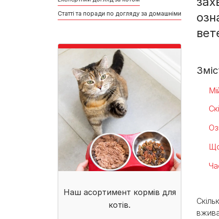
зах
Статті та поради по догляду за домашніми улюбленця
озн
вет
Зміс
Мі
Ск
Оз
Що
Ча
Наш асортимент кормів для
Скіль
котів.
вжива