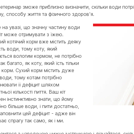
етеринар зможе приблизно визначити, скільки води потр
ну, способу життя та фізичного здоров'я.
 на увазі, що значну частину води
іт може отримувати з їжею.
ий котячий корм вже містить деяку
ість води, тому коту, який
ється вологим кормом, не потрібно
ак багато, як коту, який їсть тільки
 корм. Сухий корм містить дуже
води, тому котам потрібно
нювати її дефіцит шляхом
тньої кількості пиття. Ваш кіт
ен інстинктивно знати, що йому
бно більше води, і пити достатньо,
аповнити цей дефіцит - адже він
ває спрагу так само, як і ми.
омтеся з наведеною нижче інструкцією і дізнайтеся, скі