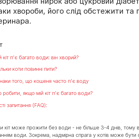
ворювання нирок або цукровий діабет.
ми
аки хвороби, його слід обстежити та 
еринара.
т
й кіт п'є багато води: він хворий?
ільки коти повинні пити?
наки того, що кошеня часто п'є воду
 робити, якщо мій кіт п'є багато води?
сті запитання (FAQ):
ки кіт може прожити без води - не більше 3-4 днів, тому 
нням води. Зокрема, надмірна спрага у котів може бути