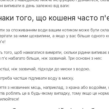
ні випивати в день залежно від ваги:
наки того, що кошеня часто п'
ти за споживанням води вашим котиком може бути скл
ерігати за ними щохвилини, а якщо у вас більше одного 
п'є!
ть того, щоб намагатися виміряти, скільки рідини випиває в
н п'є набагато більше, ніж зазвичай. Три основні з них:
стіші, ніж зазвичай, підходи до миски з водою.
треба частіше підливати воду в миску.
ття з незвичних місць, наприклад, з крана або водойми, 
тів роблять це в будь-якому випадку, тому якщо це норм
вилюйтеся!