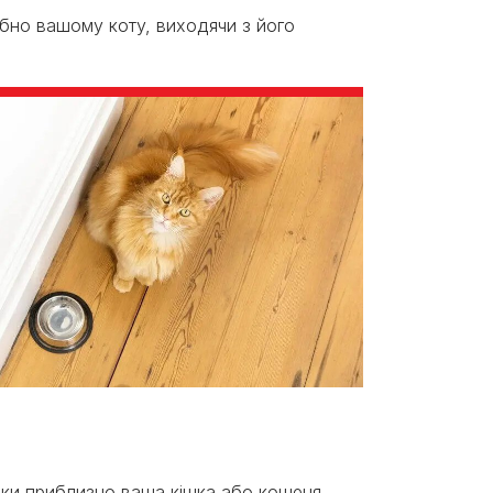
ібно вашому коту, виходячи з його
льки приблизно ваша кішка або кошеня