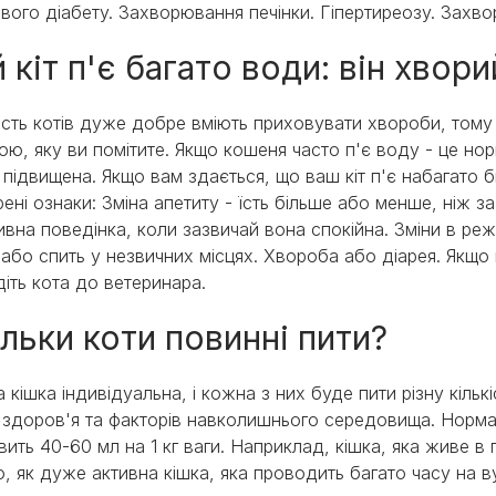
вого діабету. Захворювання печінки. Гіпертиреозу. Захв
 кіт п'є багато води: він хвор
ість котів дуже добре вміють приховувати хвороби, том
ою, яку ви помітите. Якщо кошеня часто п'є воду - це но
і підвищена. Якщо вам здається, що ваш кіт п'є набагато бі
ені ознаки: Зміна апетиту - їсть більше або менше, ніж за
ивна поведінка, коли зазвичай вона спокійна. Зміни в ре
 або спить у незвичних місцях. Хвороба або діарея. Якщо 
діть кота до ветеринара.
ільки коти повинні пити?
 кішка індивідуальна, і кожна з них буде пити різну кіль
 здоров'я та факторів навколишнього середовища. Норма
вить 40-60 мл на 1 кг ваги. Наприклад, кішка, яка живе 
о, як дуже активна кішка, яка проводить багато часу на ву