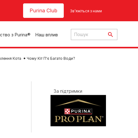
Header top
Purina Club
Зв’яжіться з нами
ство з Purina®
Наш вплив
влення Кота
Чому Кіт П'є Багато Води?
За підтримки
ки
ння