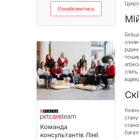
Цукро
Ознайомитись
Мій
Більш
ознак
рідин
пошир
агрес
спить
відве
Ск
Кожна
стану
стано
Команда
багат
консультантів Лінії