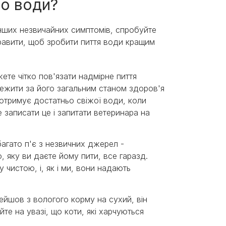
то води?
 інших незвичайних симптомів, спробуйте
правити, щоб зробити пиття води кращим
те чітко пов'язати надмірне пиття
ежити за його загальним станом здоров'я
 отримує достатньо свіжої води, коли
 записати це і запитати ветеринара на
агато п'є з незвичних джерел -
, яку ви даєте йому пити, все гаразд.
 чистою, і, як і ми, вони надають
ейшов з вологого корму на сухий, він
те на увазі, що коти, які харчуються