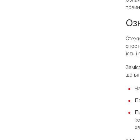
повин
Оз
Стежи
спост
їсть і 
Заміс
що ві
Ча
По
Пи
ко
х