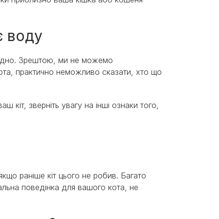
є воду
адно. Зрештою, ми не можемо
кота, практично неможливо сказати, хто що
аш кіт, зверніть увагу на інші ознаки того,
якщо раніше кіт цього не робив. Багато
альна поведінка для вашого кота, не