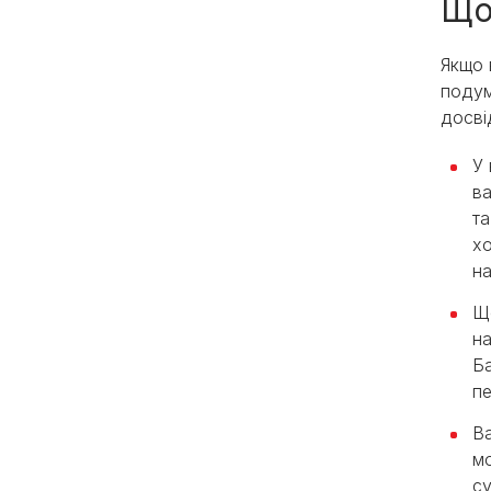
Що 
Якщо 
подум
досві
У 
в
та
хо
на
Що
на
Ба
пе
Ва
мо
су