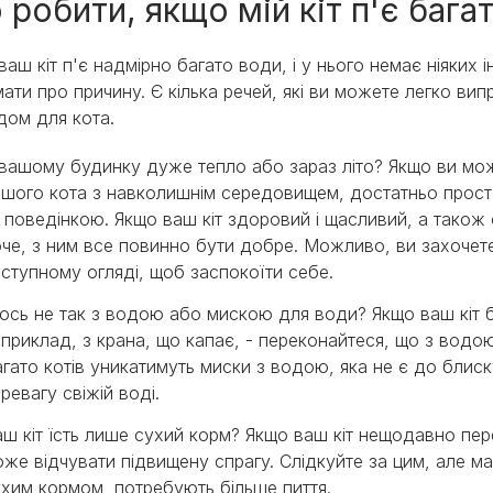
робити, якщо мій кіт п'є бага
ваш кіт п'є надмірно багато води, і у нього немає ніяких
ати про причину. Є кілька речей, які ви можете легко ви
дом для кота.
вашому будинку дуже тепло або зараз літо? Якщо ви може
ашого кота з навколишнім середовищем, достатньо прост
 поведінкою. Якщо ваш кіт здоровий і щасливий, а також
че, з ним все повинно бути добре. Можливо, ви захочете
ступному огляді, щоб заспокоїти себе.
сь не так з водою або мискою для води? Якщо ваш кіт б
приклад, з крана, що капає, - переконайтеся, що з водою
гато котів уникатимуть миски з водою, яка не є до блиску
ревагу свіжій воді.
ш кіт їсть лише сухий корм? Якщо ваш кіт нещодавно пер
же відчувати підвищену спрагу. Слідкуйте за цим, але май
хим кормом, потребують більше пиття.