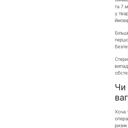
та 7 
у тва
ймові
Більш
першо
безпе
Стери
випад
обсте
Чи 
ваг
Хоча 
опера
ризик