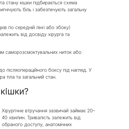
 та стану кішки підбирається схема
игнічують біль і забезпечують загальну
ків по середній лінії або збоку)
алежить від досвіду хірурга та
ням саморозсмоктувальних ниток або
о післяопераційного боксу під нагляд. У
а тіла та загальний стан.
я кішки?
Хірургічне втручання зазвичай займає 20–
40 хвилин. Тривалість залежить від
обраного доступу, анатомічних