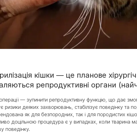
рилізація кішки — це планове хірургіч
аляються репродуктивні органи (найч
ми
операції — зупинити репродуктивну функцію, що дає змог
є ризики деяких захворювань, стабілізує поведінку та п
ендована як для безпородних, так і для породистих кішо
иво доцільною процедура є у випадках, коли тварина ма
ву поведінку.