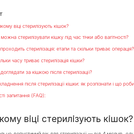
т
якому віці стерилізують кішок?
 можна стерилізувати кішку під час тічки або вагітності?
 проходить стерилізація: етапи та скільки триває операція?
ільки часу триває стерилізація кішки?
 доглядати за кішкою після стерилізації?
кладнення після стерилізації кішки: як розпізнати і що роб
сті запитання (FAQ):
якому віці стерилізують кішок?
ально допустимий вік для стерилізації — від 4 місяців, о