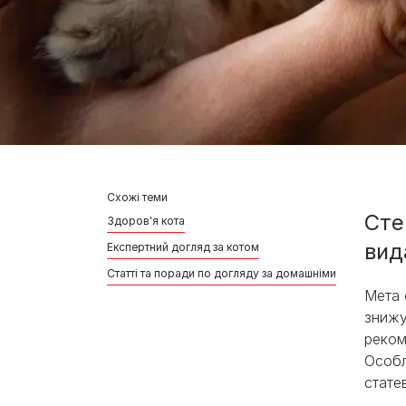
Схожі теми
Сте
Здоров'я кота
вид
Експертний догляд за котом
Статті та поради по догляду за домашніми улюбленця
Мета 
знижу
реком
Особл
стате