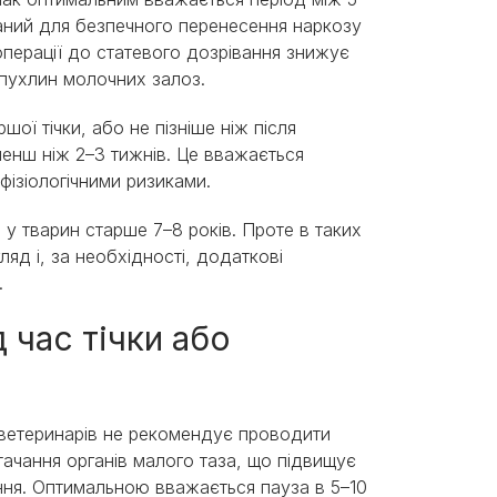
аний для безпечного перенесення наркозу
операції до статевого дозрівання знижує
пухлин молочних залоз.
ої тічки, або не пізніше ніж після
енш ніж 2–3 тижнів. Це вважається
фізіологічними ризиками.
 у тварин старше 7–8 років. Проте в таких
яд і, за необхідності, додаткові
.
 час тічки або
ь ветеринарів не рекомендує проводити
ачання органів малого таза, що підвищує
ання. Оптимальною вважається пауза в 5–10