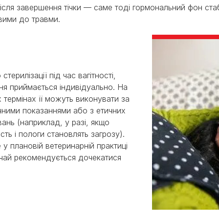
після завершення тічки — саме тоді гормональний фон стаб
вими до травми.
стерилізації під час вагітності,
ня приймається індивідуально. На
х термінах її можуть виконувати за
ними показаннями або з етичних
вань (наприклад, у разі, якщо
ість і пологи становлять загрозу).
 у плановій ветеринарній практиці
чай рекомендується дочекатися
.