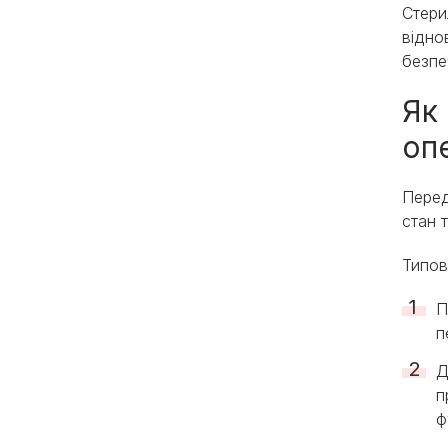
Стери
відно
безпе
Як 
оп
Перед
стан 
Типов
П
п
Д
п
ф