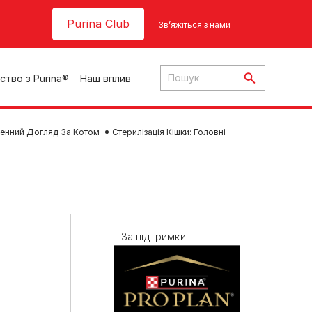
Header top
Purina Club
Зв’яжіться з нами
ство з Purina®
Наш вплив
енний Догляд За Котом
Стерилізація Кішки: Головні
ки
За підтримки
ння