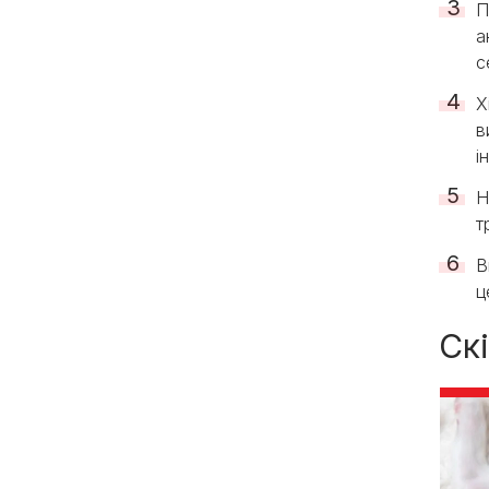
П
а
с
Х
в
і
Н
т
В
ц
Ск