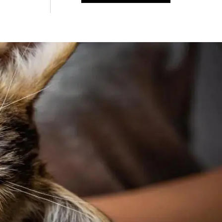
Знайти для себе
Знайти для себе
собаку
Лишились питання? Зв'яжіться з нами
кота