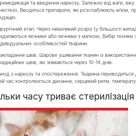
ремедикація та введення наркозу. Залежно від ваги, віку
нестезії. Вводяться препарати, які розслаблюють м’язи, пр
едацію.
ірургічний етап. Через невеликий розріз (у більшості випад
идаляються яєчники або яєчники з маткою. Вибір техніки з
ндивідуальних особливостей тварини.
акладання швів. Шарове ушивання тканин із використан
радиційних швів, які знімаються через 10-14 днів.
ихід з наркозу та спостереження. Тварина переводиться д
ей час контролюється дихання, серцевий ритм, температур
ільки часу триває стерилізаці