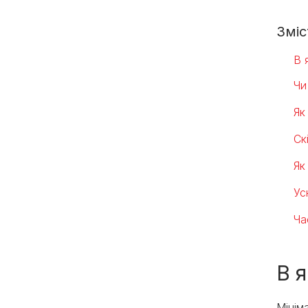
Зміс
В 
Чи
Як
Ск
Як
Ус
Ча
В 
Мінім