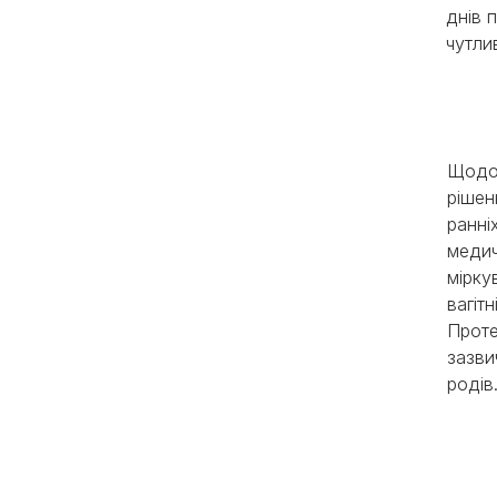
днів 
чутли
Щодо 
рішен
ранні
медич
мірку
вагітн
Проте
зазви
родів