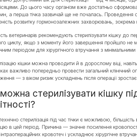
місяцями. До цього часу організм вже достатньо сформов
рин, а перша тічка зазвичай ще не почалась. Проведення 
рність розвитку гормонозалежних захворювань, зокрема 
ість ветеринарів рекомендують стерилізувати кішку до перш
го циклу, якщо з моменту його завершення пройшло не м
чним періодом для хірургічного втручання з мінімальними 
лізацію кішки можна проводити й в дорослому віці, навіть
ках важливо попередньо провести загальний клінічний огл
ження — з віком ризик ускладнень після операції зростає
можна стерилізувати кішку під
ітності?
технічно стерилізація під час тічки є можливою, більшіст
цію в цей період. Причина — значне посилення кровопост
 інтраопераційних кровотеч і ускладнює хірургічне втруч