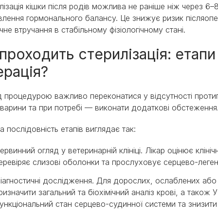
лізація кішки після родів можлива не раніше ніж через 6–
влення гормонального балансу. Це знижує ризик післяопе
чне втручання в стабільному фізіологічному стані.
проходить стерилізація: етапи
ерація?
 процедурою важливо переконатися у відсутності протип
тварини та при потребі — виконати додаткові обстеження
а послідовність етапів виглядає так:
ервинний огляд у ветеринарній клініці. Лікар оцінює кліні
еревіряє слизові оболонки та прослуховує серцево-леген
іагностичні дослідження. Для дорослих, ослаблених або
ризначити загальний та біохімічний аналіз крові, а також 
ункціональний стан серцево-судинної системи та знизити 