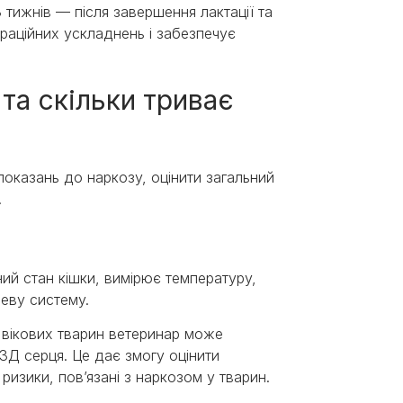
8 тижнів — після завершення лактації та
раційних ускладнень і забезпечує
 та скільки триває
оказань до наркозу, оцінити загальний
.
чний стан кішки, вимірює температуру,
еву систему.
 вікових тварин ветеринар може
УЗД серця. Це дає змогу оцінити
ризики, пов’язані з наркозом у тварин.