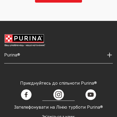
Purina®
Приєднуйтесь до спільноти Purina®
facebook
instagram
youtube
Зателефонувати на Лінію турботи Purina®
Зв’яжіться з нами: