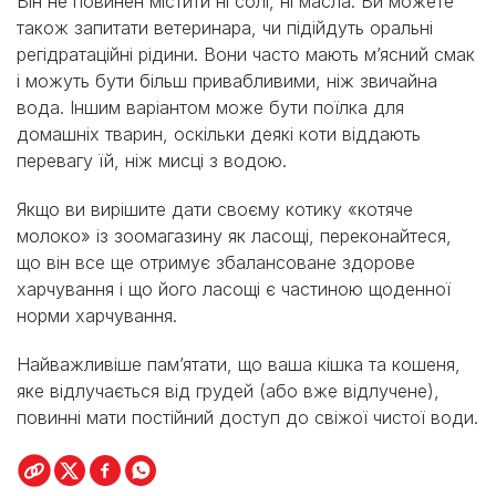
Він не повинен містити ні солі, ні масла. Ви можете
також запитати ветеринара, чи підійдуть оральні
регідратаційні рідини. Вони часто мають м’ясний смак
і можуть бути більш привабливими, ніж звичайна
вода. Іншим варіантом може бути поїлка для
домашніх тварин, оскільки деякі коти віддають
перевагу їй, ніж мисці з водою.
Якщо ви вирішите дати своєму котику «котяче
молоко» із зоомагазину як ласощі, переконайтеся,
що він все ще отримує збалансоване здорове
харчування і що його ласощі є частиною щоденної
норми харчування.
Найважливіше пам’ятати, що ваша кішка та кошеня,
яке відлучається від грудей (або вже відлучене),
повинні мати постійний доступ до свіжої чистої води.