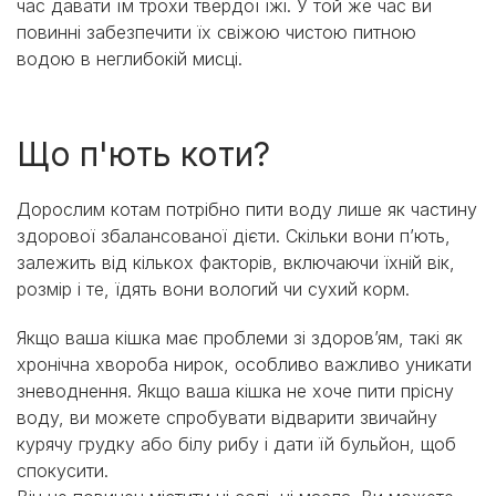
час давати їм трохи твердої їжі. У той же час ви
повинні забезпечити їх свіжою чистою питною
водою в неглибокій мисці.
Що п'ють коти?
Дорослим котам потрібно пити воду лише як частину
здорової збалансованої дієти. Скільки вони п’ють,
залежить від кількох факторів, включаючи їхній вік,
розмір і те, їдять вони вологий чи сухий корм.
Якщо ваша кішка має проблеми зі здоров’ям, такі як
хронічна хвороба нирок, особливо важливо уникати
зневоднення. Якщо ваша кішка не хоче пити прісну
воду, ви можете спробувати відварити звичайну
курячу грудку або білу рибу і дати їй бульйон, щоб
спокусити.