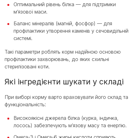
Оптимальний рівень білка — для підтримки
м’язової маси.
Баланс мінералів (магній, фосфор) — для
профілактики утворення каменів у сечовидільній
системі.
Такі параметри роблять корм надійною основою
профілактики захворювань, до яких схильні
стерилізовані коти.
Які інгредієнти шукати у складі
При виборі корму варто враховувати його склад та
функціональність:
Високоякісні джерела білка (курка, індичка,
лосось) забезпечують м’язову масу та енергію.
Омега-3 і Омега-6 жирні кислоти сприяють