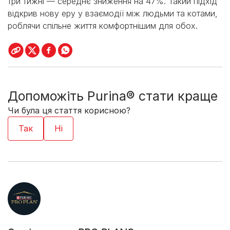
три тижні — середнє зниження на 47%. Такий підхід
відкрив нову еру у взаємодії між людьми та котами,
роблячи спільне життя комфортнішим для обох.
Допоможіть Purina® стати краще
Чи була ця стаття корисною?