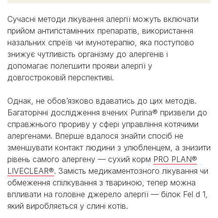
Сучасні методи лікування алергії можуть включати
прийом антигістамінних препаратів, використання
назальних спреїв чи імунотерапію, яка поступово
знижує чутливість організму до алергенів і
допомагає полегшити прояви алергії у
довгостроковій перспективі.
Однак, не обовʼязково вдаватись до цих методів.
Багаторічні дослідження вчених Purina® призвели до
справжнього прориву у сфері управління котячими
алергенами. Вперше вдалося знайти спосіб не
зменшувати контакт людини з улюбленцем, а знизити
рівень самого алергену — сухий корм
PRO PLAN®
LIVECLEAR®
. Замість медикаментозного лікування чи
обмеження спілкування з твариною, тепер можна
впливати на головне джерело алергії — білок Fel d 1,
який виробляється у слині котів.