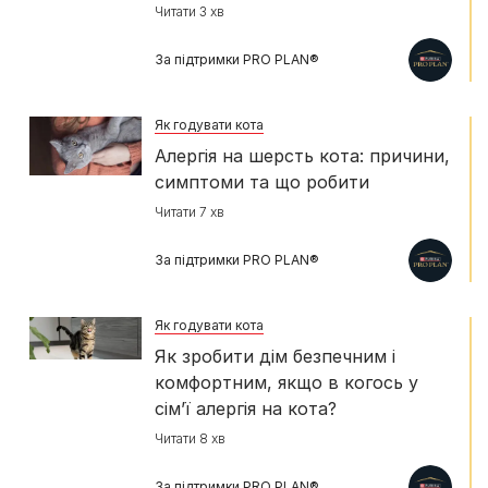
Читати 3 хв
За підтримки PRO PLAN®
Як годувати кота
Алергія на шерсть кота: причини,
симптоми та що робити
Читати 7 хв
За підтримки PRO PLAN®
Як годувати кота
Як зробити дім безпечним і
комфортним, якщо в когось у
сім’ї алергія на кота?
Читати 8 хв
За підтримки PRO PLAN®