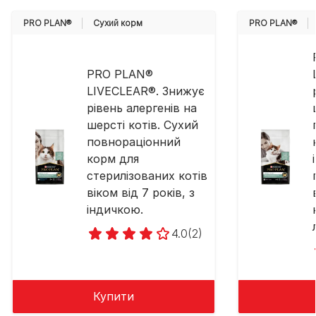
PRO PLAN®
Cухий корм
PRO PLAN®
PRO PLAN®
LIVECLEAR®. Знижує
рівень алергенів на
шерсті котів. Сухий
повнораціонний
корм для
стерилізованих котів
віком від 7 років, з
індичкою.
4.0
(2)
Купити