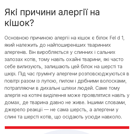
Які причини алергії на
кішок?
Основною причиною алергії на кішок є білок Fel d 1,
який належить до найпоширеніших тваринних
алергенів. Він виробляється у слинних і сальних
залозах котів, тому навіть охайні тварини, які часто
себе вилизують, залишають цей білок на шерсті та
шкірі. Під час грумінгу алергени розповсюджуються в
повітрі разом із лупою, пилом і дрібними волосками,
потрапляючи в дихальні шляхи людей. Саме тому
алергія на котячі виділення може проявлятися навіть у
домах, де тварина давно не живе. Іншими словами,
джерело реакції — не сама шерсть, а алергени у
слині та шерсті котів, що осідають усюди навколо.