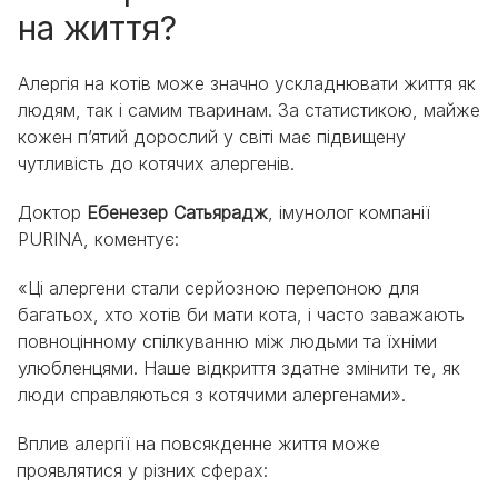
на життя?
Алергія на котів може значно ускладнювати життя як
людям, так і самим тваринам. За статистикою, майже
кожен п’ятий дорослий у світі має підвищену
чутливість до котячих алергенів.
Доктор
Ебенезер Сатьярадж
, імунолог компанії
PURINA, коментує:
«Ці алергени стали серйозною перепоною для
багатьох, хто хотів би мати кота, і часто заважають
повноцінному спілкуванню між людьми та їхніми
улюбленцями. Наше відкриття здатне змінити те, як
люди справляються з котячими алергенами».
Вплив алергії на повсякденне життя може
проявлятися у різних сферах: