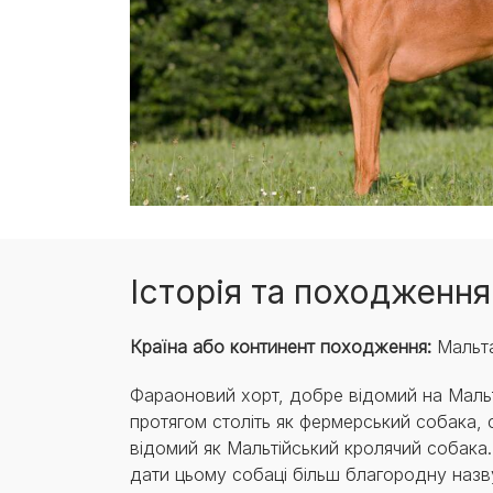
Історія та походження
Країна або континент походження:
Мальт
Фараоновий хорт, добре відомий на Мальт
протягом століть як фермерський собака, 
відомий як Мальтійський кролячий собака
дати цьому собаці більш благородну назву