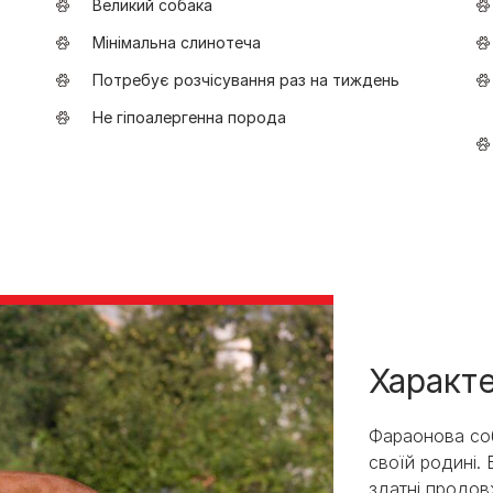
Великий собака
Мінімальна слинотеча
Потребує розчісування раз на тиждень
Не гіпоалергенна порода
Характе
Фараонова со
своїй родині. 
здатні продов