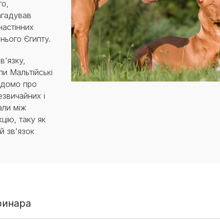
го,
агадував
настінних
нього Єгипту.
в'язку,
ли Мальтійські
відомо про
езвичайних і
али між
цію, таку як
й зв'язок
ринара