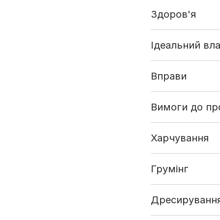
Здоров'я
Ідеальний вл
Вправи
Вимоги до пр
Харчування
Грумінг
Дресируванн