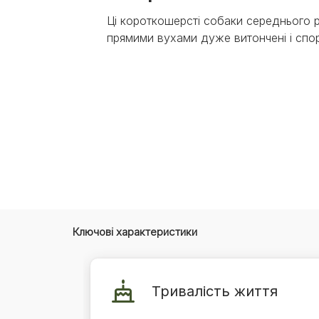
Експерти Purina®
Всі статті про собак
Ці короткошерсті собаки середнього р
Наші новини
прямими вухами дуже витончені і спор
Ключові характеристики
Тривалість життя