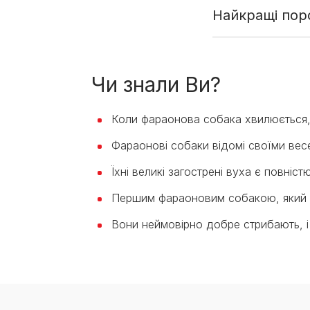
Найкращі поро
Чи знали Ви?
Коли фараонова собака хвилюється, в
Фараонові собаки відомі своїми вес
Їхні великі загострені вуха є повні
Першим фараоновим собакою, який був
Вони неймовірно добре стрибають, і