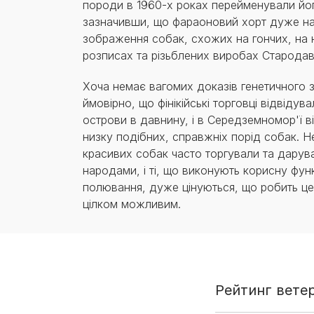
породи в 1960-х роках перейменували йо
зазначивши, що фараоновий хорт дуже н
зображення собак, схожих на гончих, на 
розписах та різьблених виробах Стародав
Хоча немає вагомих доказів генетичного з
ймовірно, що фінікійські торговці відвідува
острови в давнину, і в Середземномор'ї 
низку подібних, справжніх порід собак. Н
красивих собак часто торгували та дарув
народами, і ті, що виконують корисну функ
полювання, дуже цінуються, що робить це
цілком можливим.
Рейтинг вете