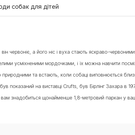
ди собак для дітей
ін червоніє, а його ніс і вуха стають яскраво-червоними 
елими усміхненими мордочками, і їх можна навчити посмі
стю природними та встають, коли собаці виповнюється близ
 показаний на виставці Crufts, був Бірлінг Захара в 197
 вам знадобиться щонайменше 1,8-метровий паркан у ваш