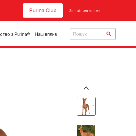
Header top
Purina Club
Зв’яжіться з нами
ство з Purina®
Наш вплив
ки
ння