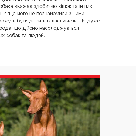
бака вважає здобиччю кішок та інших
н, якщо його не познайомили з ними
можуть бути досить галасливими. Це дуже
рода, що дійсно насолоджується
их собак та людей.