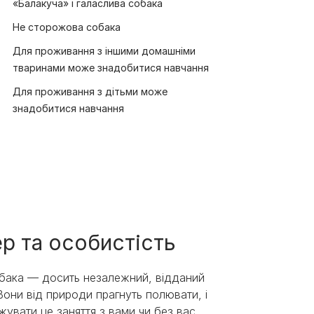
«Балакуча» і галаслива собака
Не сторожова собака
Для проживання з іншими домашніми
тваринами може знадобитися навчання
Для проживання з дітьми може
знадобитися навчання
р та особистість
бака — досить незалежний, відданий
Вони від природи прагнуть полювати, і
жувати це заняття з вами чи без вас.