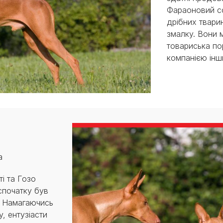
Фараоновий со
дрібних твари
змалку. Вони 
товариська по
компанією інш
а
і та Гозо
спочатку був
. Намагаючись
, ентузіасти