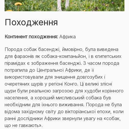
Походження
Континент походження:
Африка
Порода собак басенджі, ймовірно, була виведена
для фараонів як собака-компаньйон, і в єгипетських
пірамідах є зображення басенджі. З часом порода
потрапила до Центральної Африки, де її
використовували для знищення довгозубих і
очеретяних щурів у регіоні Конго. Ці великі злісні
щури були реальною загрозою для худоби корінного
населення, а хороший мисливський собака був
необхідним для їхнього виживання. Порода не була
відома західному світу до вікторіанської епохи, коли
ранні дослідники Африки звернули увагу на «собак,
що не гавкають».