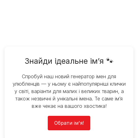
Знайди ідеальне ім’я 🐾
Спробуй наш новий генератор імен для
улюбленців — у ньому є найпопулярніші клички
у світі, варіанти для малих і великих тварин, а
також незвичні й унікальні імена. Те саме ім’я
вже чекає на вашого хвостика!
Обрати ім'я!