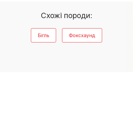
Схожі породи:
Бігль
Фоксхаунд