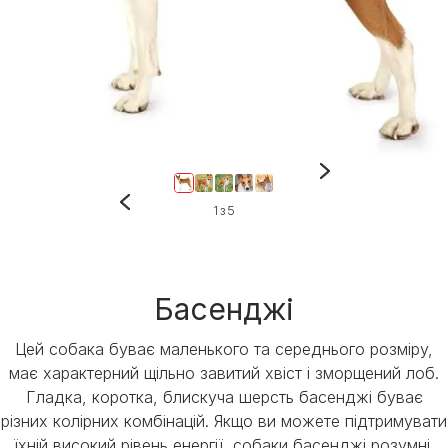
1 з 5
Басенджі
Цей собака буває маленького та середнього розміру,
має характерний щільно завитий хвіст і зморщений лоб.
Гладка, коротка, блискуча шерсть басенджі буває
різних колірних комбінацій. Якщо ви можете підтримувати
їхній високий рівень енергії, собаки басенджі розумні,