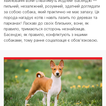
хвилюванні вони співатимуть йодлем! Басенджі —
пильний, незалежний, розумний, здатний доглядати
за собою собака, який практично не має запаху. Ця
порода нагадує котів і навіть лазить по деревах та
парканах! Ласкаві до своїх близьких, вони, як
правило, тримаються осторонь незнайомців.
Басенджі, як правило, конфліктують з іншими
собаками, тому рання соціалізація є обов'язковою.