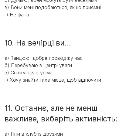
б) Думаю, вони можуть бути веселими
в) Вони мені подобаються, якщо приємні
г) Не фанат
10. На вечірці ви...
a) Танцюю, добре проводжу час
б) Перебуваю в центрі уваги
в) Спілкуюся з усіма
г) Хочу знайти тихе місце, щоб відпочити
11. Останнє, але не менш
важливе, виберіть активність:
a) Піти в клуб із друзями