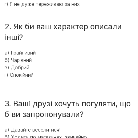
г) Я не дуже переживаю за них
2. Як би ваш характер описали
інші?
a) Грайливий
б) Чарівний
в) Добрий
г) Спокійний
3. Ваші друзі хочуть погуляти, що
б ви запропонували?
а) Давайте веселитися!
б) Ходити по магазинах, звичайно