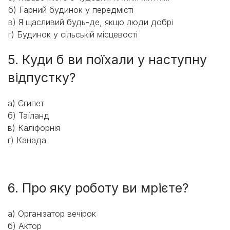
б) Гарний будинок у передмісті
в) Я щасливий будь-де, якщо люди добрі
г) Будинок у сільській місцевості
5. Куди б ви поїхали у наступну
відпустку?
а) Єгипет
б) Таїланд
в) Каліфорнія
г) Канада
6. Про яку роботу ви мрієте?
a) Організатор вечірок
б) Актор