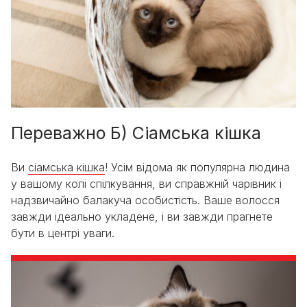
Переважно Б) Сіамська кішка
Ви
сіамська кішка
! Усім відома як популярна людина
у вашому колі спілкування, ви справжній чарівник і
надзвичайно балакуча особистість. Ваше волосся
завжди ідеально укладене, і ви завжди прагнете
бути в центрі уваги.