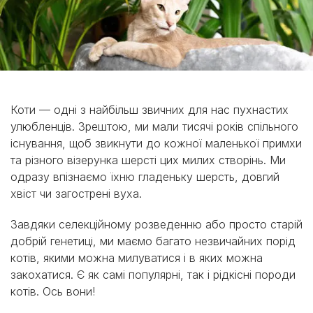
Коти — одні з найбільш звичних для нас пухнастих
улюбленців. Зрештою, ми мали тисячі років спільного
існування, щоб звикнути до кожної маленької примхи
та різного візерунка шерсті цих милих створінь. Ми
одразу впізнаємо їхню гладеньку шерсть, довгий
хвіст чи загострені вуха.
Завдяки селекційному розведенню або просто старій
добрій генетиці, ми маємо багато незвичайних порід
котів, якими можна милуватися і в яких можна
закохатися. Є як самі популярні, так і рідкісні породи
котів. Ось вони!