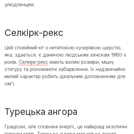
улюдленцем.
Селкірк-рекс
Цей спокійний кіт з нетиповою кучерявою шерстю,
яка, здається, є даниною людським зачіскам 1980-х
років.
Селкірк-рекс
мають великі розміри, міцну
статуру та різноманітні забарвлення. Їх надзвичайно
милий характер робить ідеальним доповненням для
сім’ї.
Турецька ангора
Граціозні, але сповнені енергії, це найкращі екзотичні
породи котів. Турецька ангора має кілька досить