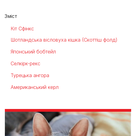
Зміст
Кіт Сфінкс
Шотландська вісловуха кішка (Скоттіш фолд)
Японський бобтейл
Селкірк-рекс
Турецька ангора
Американський керл