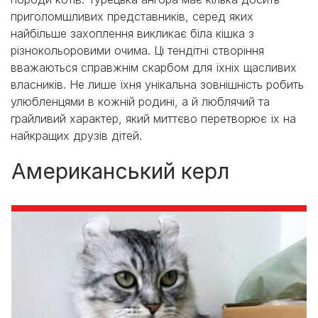
приголомшливих представників, серед яких
найбільше захоплення викликає біла кішка з
різнокольоровими очима. Ці тендітні створіння
вважаються справжнім скарбом для їхніх щасливих
власників. Не лише їхня унікальна зовнішність робить
улюбленцями в кожній родині, а й люблячий та
грайливий характер, який миттєво перетворює їх на
найкращих друзів дітей.
Американський керл