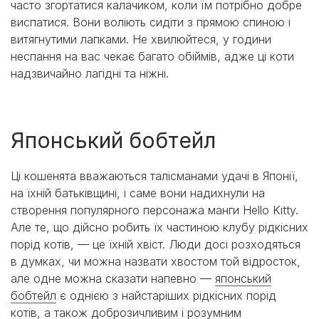
часто згортатися калачиком, коли їм потрібно добре
виспатися. Вони воліють сидіти з прямою спиною і
витягнутими лапками. Не хвилюйтеся, у години
неспання на вас чекає багато обіймів, адже ці коти
надзвичайно лагідні та ніжні.
Японський бобтейл
Ці кошенята вважаються талісманами удачі в Японії,
на їхній батьківщині, і саме вони надихнули на
створення популярного персонажа манги Hello Kitty.
Але те, що дійсно робить їх частиною клубу рідкісних
порід котів, — це їхній хвіст. Люди досі розходяться
в думках, чи можна назвати хвостом той відросток,
але одне можна сказати напевно —
японський
бобтейл
є однією з найстаріших рідкісних порід
котів, а також доброзичливим і розумним