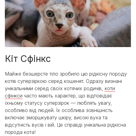
Кіт Сфінкс
Майже безшерсте тіло зробило цю рідкісну породу
котів суперзіркою серед кошенят. Одразу визнані
унікальними серед своїх котячих родичів,
коти
сфінкси
часто мають характер, що відповідає
їхньому статусу суперзірок — люблять увагу,
особливо від людей. Їх особлива зовнішність
включає зморшкувату шкіру, високі вуха та
відсутність вусів і вій. Це справді унікальна рідкісна
порода кота!