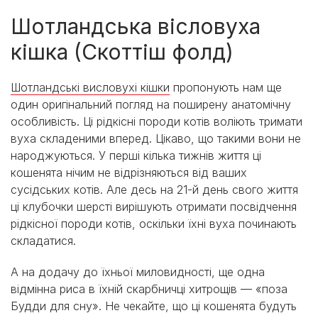
Шотландська вісловуха
кішка (Скоттіш фолд)
Шотландські висловухі кішки
пропонують нам ще
один оригінальний погляд на поширену анатомічну
особливість. Ці рідкісні породи котів воліють тримати
вуха складеними вперед. Цікаво, що такими вони не
народжуються. У перші кілька тижнів життя ці
кошенята нічим не відрізняються від ваших
сусідських котів. Але десь на 21-й день свого життя
ці клубочки шерсті вирішують отримати посвідчення
рідкісної породи котів, оскільки їхні вуха починають
складатися.
А на додачу до їхньої миловидності, ще одна
відмінна риса в їхній скарбничці хитрощів — «поза
Будди для сну». Не чекайте, що ці кошенята будуть