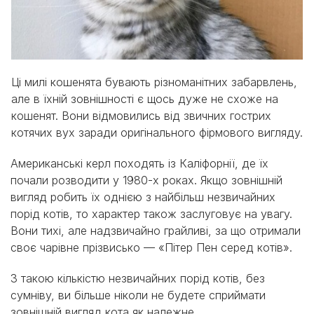
Ці милі кошенята бувають різноманітних забарвлень,
але в їхній зовнішності є щось дуже не схоже на
кошенят. Вони відмовились від звичних гострих
котячих вух заради оригінального фірмового вигляду.
Американські керл походять із Каліфорнії, де їх
почали розводити у 1980-х роках. Якщо зовнішній
вигляд робить їх однією з найбільш незвичайних
порід котів, то характер також заслуговує на увагу.
Вони тихі, але надзвичайно грайливі, за що отримали
своє чарівне прізвисько — «Пітер Пен серед котів».
З такою кількістю незвичайних порід котів, без
сумніву, ви більше ніколи не будете сприймати
зовнішній вигляд кота як належне.