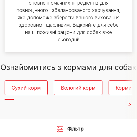
сповнені смачних інгредієнтів для
повноцінного і збалансованого харчування,
яке допоможе зберегти вашого вихованця
здоровим і щасливим. Відкрийте для себе
наші поживні раціони для собак вже
сьогодні!
Ознайомитись з кормами для собак
Сухий корм
Вологий корм
Корми д
Фільтр