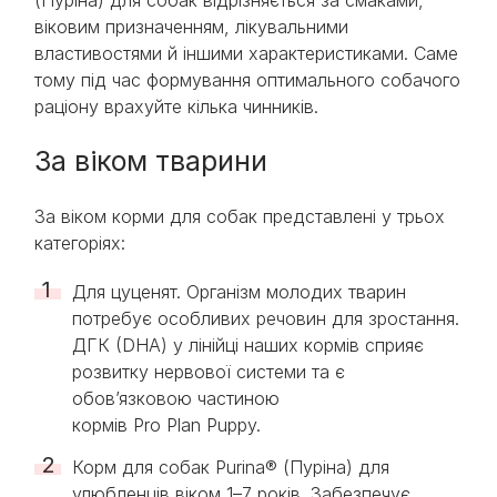
(Пуріна) для собак відрізняється за смаками,
віковим призначенням, лікувальними
властивостями й іншими характеристиками. Саме
тому під час формування оптимального собачого
раціону врахуйте кілька чинників.
За віком тварини
За віком корми для собак представлені у трьох
категоріях:
Для цуценят. Організм молодих тварин
потребує особливих речовин для зростання.
ДГК (DHA) у лінійці наших кормів сприяє
розвитку нервової системи та є
обов’язковою частиною
кормів Pro Plan Puppy.
Корм для собак Purina® (Пуріна) для
улюбленців віком 1–7 років. Забезпечує