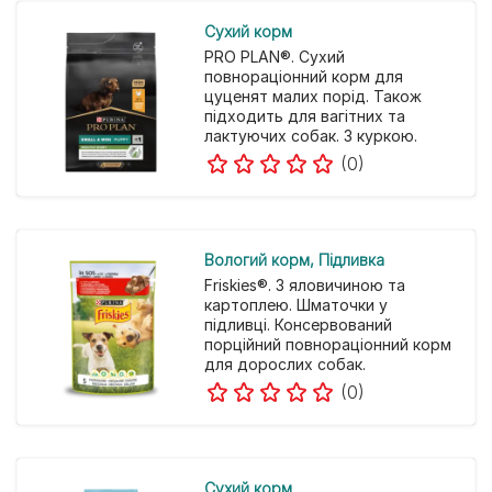
Cухий корм
PRO PLAN®. Сухий
повнораціонний корм для
цуценят малих порід. Також
підходить для вагітних та
лактуючих собак. З куркою.
(0)
Вологий корм
Підливка
Friskies®. З яловичиною та
картоплею. Шматочки у
підливці. Консервований
порційний повнораціонний корм
для дорослих собак.
(0)
Cухий корм