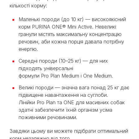
кількості корму:
Маленькі породи (до 10 кг) — високоякісний
корм PURINA ONE® Mini Active. Невеликі
гранули містять максимальну концентрацію
речовин, аби кожна порція давала потрібну
енергію.
Середні породи (10–25 кг) — для них
підходять універсальні
формули Pro Plan Medium і One Medium.
Великі породи — значна вага понад 25 кг дає
підвищене навантаження на суглоби.
Лінійки Pro Plan та ONE для масивних собак
здатні забезпечити їхній організм усіма
поживними речовинами.
Завдяки цьому ви можете підібрати оптимальний
корм незалежно від того,