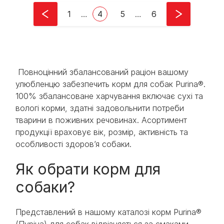
Pagination
First page
Current page
Page
Last page
1
…
4
5
…
6
Повноцінний збалансований раціон вашому
улюбленцю забезпечить корм для собак Purina®.
100% збалансоване харчування включає сухі та
вологі корми, здатні задовольнити потреби
тварини в поживних речовинах. Асортимент
продукції враховує вік, розмір, активність та
особливості здоров’я собаки.
Як обрати корм для
собаки?
Представлений в нашому каталозі корм Purina®