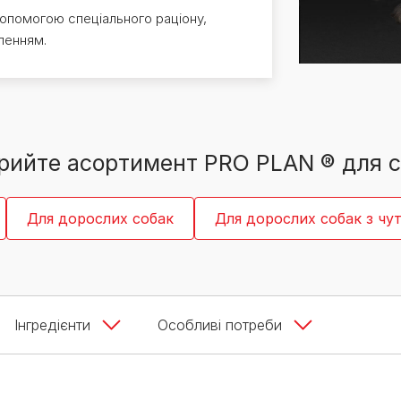
PRO PLAN® Ветеринарні
Вага кошеня по місяцях:
опомогою спеціального раціону,
дієти
Всі торгові марки
скільки має важити кошеня
ленням.
Всі торгові марки
Кашель у кота: причини та
лікування
Всі статті про котів
рийте асортимент PRO PLAN ® для 
Для дорослих собак
Для дорослих собак з ч
Інгредієнти
Особливі потреби