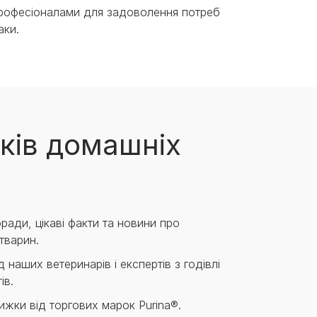
професіоналами для задоволення потреб
аки.
ків домашніх
ради, цікаві факти та новини про
тварин.
 наших ветеринарів і експертів з годівлі
ів.
нижки від торгових марок Purina®.