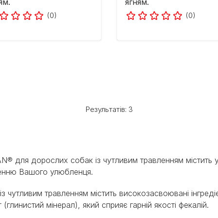
ям.
ягням.
(0)
(0)
Результатів: 3
N® для дорослих собак із чутливим травленням містить 
енню Вашого улюбленця.​​
 чутливим травленням містить високозасвоювані інгредієн
(глинистий мінерал), який сприяє гарній якості фекалій.​