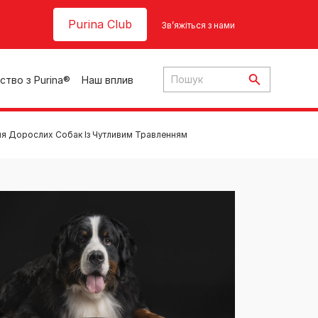
Header top
Purina Club
Зв’яжіться з нами
ство з Purina®
Наш вплив
я Дорослих Собак Із Чутливим Травленням
ки
ння