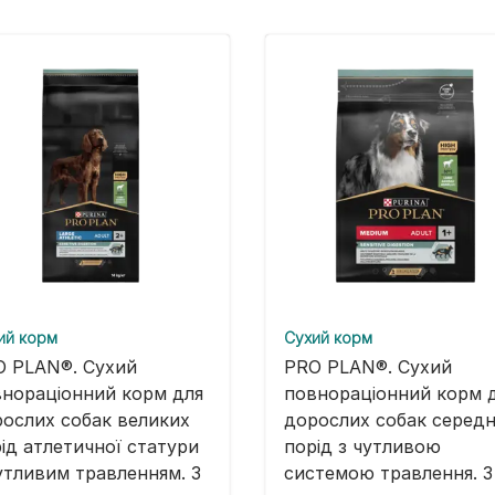
ий корм
Cухий корм
O PLAN®. Сухий
PRO PLAN®. Сухий
нораціонний корм для
повнораціонний корм 
ослих собак великих
дорослих собак середн
ід атлетичної статури
порід з чутливою
утливим травленням. З
системою травлення. З