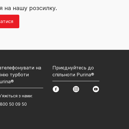
я на нашу розсилку.
атися
ателефонувати на
Приєднуйтесь до
інію турботи
спільноти Purina®
urina®
facebook
instagram
youtube
в’яжіться з нами:
 800 50 09 50