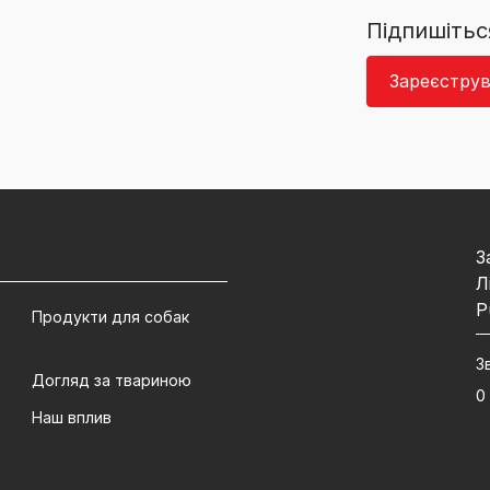
Підпишітьс
Зареєструв
З
Л
P
Продукти для собак
З
Догляд за твариною
0
Наш вплив