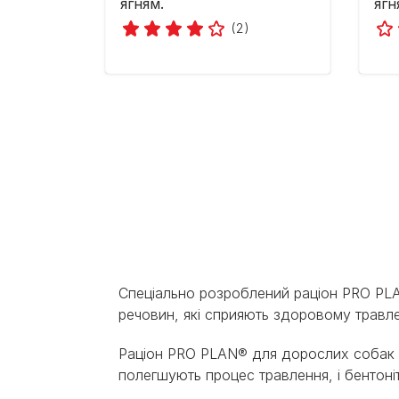
ягням.
ягн
(2)
Спеціально розроблений раціон PRO PLA
речовин, які сприяють здоровому травл
Раціон PRO PLAN® для дорослих собак із
полегшують процес травлення, і бентоніт 