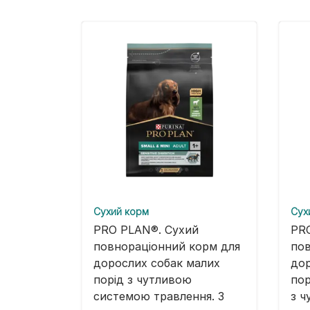
Cухий корм
Cух
PRO PLAN®. Сухий
PR
повнораціонний корм для
пов
дорослих собак малих
дор
порід з чутливою
пор
системою травлення. З
з ч