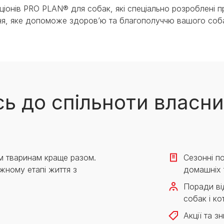
іонів PRO PLAN® для собак, які спеціально розроблені 
ання, яке допоможе здоров’ю та благополуччю вашого соб
ь до спільноти власни
м тваринам краще разом.
Сезонні по
жному етапі життя з
домашніх 
Поради від
собак і кот
Акції та з