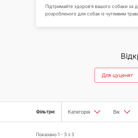
Експерти Purina®
Всі статті про собак
Підтримайте здоров’я вашого собаки за д
Наші новини
розробленого для собак із чутливим трав
Відк
Для цуценят
Фільтри:
Категорія
Вік
Показано 1 - 3 з 3