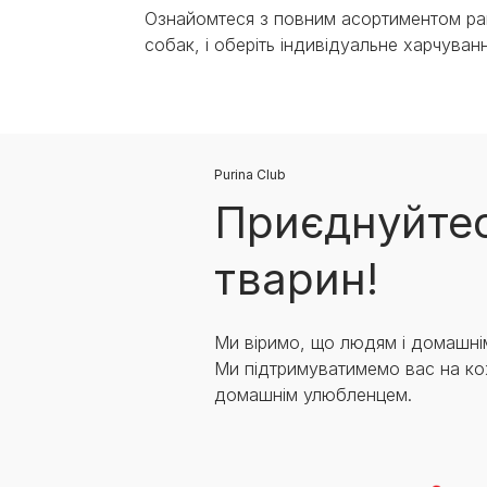
Ознайомтеся з повним асортиментом рац
собак, і оберіть індивідуальне харчув
Purina Club
Приєднуйтес
тварин!
Ми віримо, що людям і домашні
Ми підтримуватимемо вас на ко
домашнім улюбленцем.