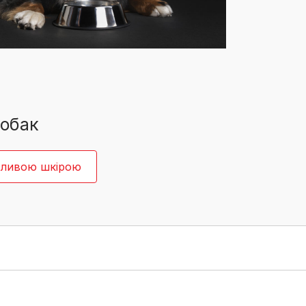
Знайти для себе
Знайти для себе
собаку
Лишились питання? Зв'яжіться з нами
кота
собак
утливою шкірою