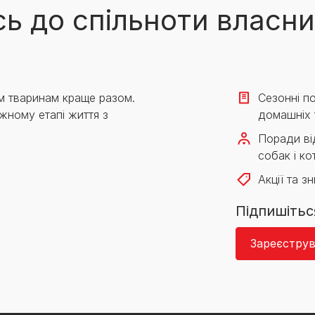
ь до спільноти власни
м тваринам краще разом.
Сезонні по
жному етапі життя з
домашніх 
Поради від
собак і кот
Акції та з
Підпишітьс
Зареєструв