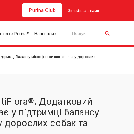
Header top
Purina Club
Зв’яжіться з нами
ство з Purina®
Наш вплив
ідтримці балансу мікрофлори кишківника у дорослих
ки
iFlora®. Додатковий
є у підтримці балансу
ння
у дорослих собак та