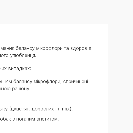
имання балансу мікрофлори та здоров'я
шого улюбленця.
них випадках:
енням балансу мікрофлори, спричинені
іною раціону.
ку (цуценят, дорослих і літніх).
обак з поганим апетитом.