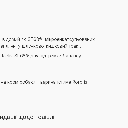
Знайти для себе
Знайти для себе
собаку
Лишились питання? Зв'яжіться з нами
кота
й, відомий як SF68®, мікроенкапсульованих
раплянні у шлунково-кишковий тракт.
s lactis SF68® для підтримки балансу
на корм собаки, тварина їстиме його із
дації щодо годівлі