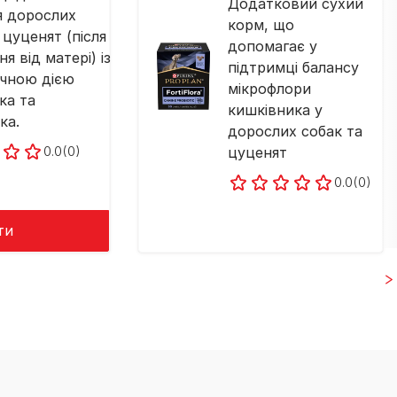
Додатковий сухий
я дорослих
корм, що
 цуценят (після
допомагає у
я від матері) із
підтримці балансу
ичною дією
мікрофлори
ка та
кишківника у
ка.
дорослих собак та
0.0
(0)
цуценят
0.0
(0)
ти