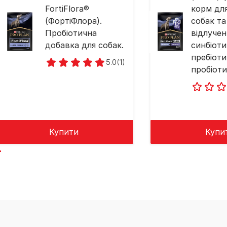
FortiFlora®
корм дл
(ФортіФлора).
собак та
Пробіотична
відлученн
добавка для собак.
синбіот
пребіоти
5.0
(1)
пробіоти
Купити
Купи