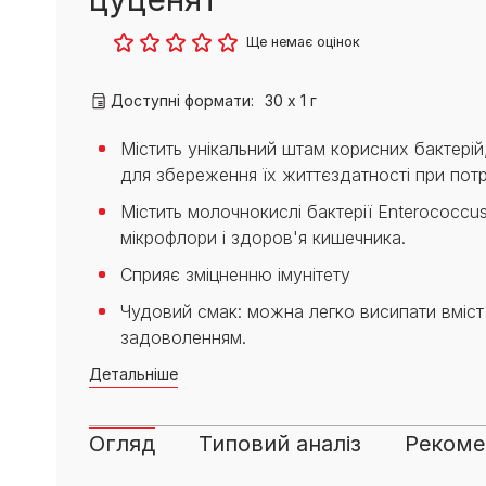
PRO PLAN® Ветеринарні
Вага кошеня по місяцях:
дієти
Всі торгові марки
скільки має важити кошеня
Ще немає оцінок
Всі торгові марки
Кашель у кота: причини та
лікування
Доступні формати:
30 х 1 г
Всі статті про котів
Містить унікальний штам корисних бактері
для збереження їх життєздатності при пот
Містить молочнокислі бактерії Enterococcu
мікрофлори і здоров'я кишечника.
Сприяє зміцненню імунітету
Чудовий смак: можна легко висипати вміст 
задоволенням.
Детальніше
Огляд
Типовий аналіз
Рекомен