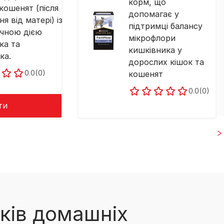
корм, що
 кошенят (після
допомагає у
я від матері) із
підтримці балансу
ичною дією
мікрофлори
ка та
кишківника у
ка.
дорослих кішок та
0.0
(0)
кошенят
0.0
(0)
ти
ків домашніх