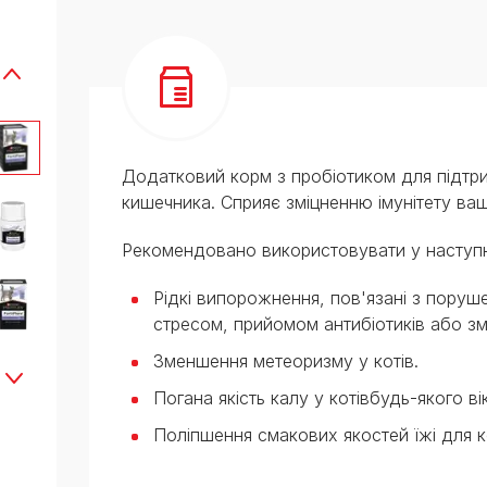
Додатковий корм з пробіотиком для підтр
кишечника. Сприяє зміцненню імунітету ва
Рекомендовано використовувати у наступ
Рідкі випорожнення, пов'язані з поруш
стресом, прийомом антибіотиків або зм
Зменшення метеоризму у котів.
Погана якість калу у котівбудь-якого вік
Поліпшення смакових якостей їжі для к