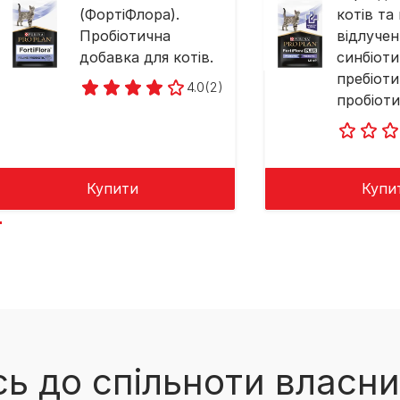
(ФортіФлора).
котів та
Пробіотична
відлученн
добавка для котів.
синбіот
пребіоти
4.0
(2)
пробіоти
Купити
Купи
ь до спільноти власни