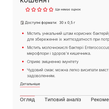
PRO PLAN® Ветеринарні
Вага кошеня по місяцях:
дієти
Всі торгові марки
скільки має важити кошеня
Ще немає оцінок
Всі торгові марки
Кашель у кота: причини та
лікування
Доступні формати:
30 х 0,5 г
Всі статті про котів
Містить унікальний штам корисних бактері
для збереження їх життєздатності при пот
Містить молочнокислі бактерії Enterococcu
мікрофлори і здоров'я кишечника.
Сприяє зміцненню імунітету
Чудовий смак: можна легко висипати вміст 
задоволенням.
Детальніше
Огляд
Типовий аналіз
Рекомен