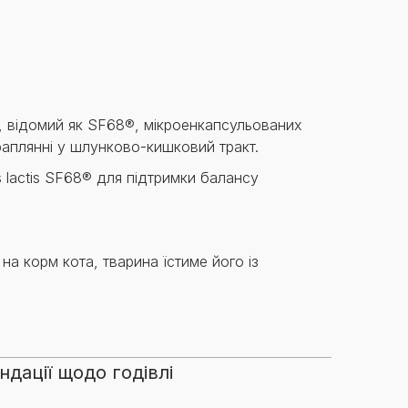
Знайти для себе
Знайти для себе
собаку
Лишились питання? Зв'яжіться з нами
кота
й, відомий як SF68®, мікроенкапсульованих
раплянні у шлунково-кишковий тракт.
s lactis SF68® для підтримки балансу
на корм кота, тварина їстиме його із
дації щодо годівлі