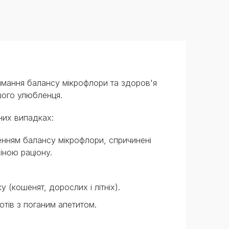
имання балансу мікрофлори та здоров'я
шого улюбленця.
них випадках:
енням балансу мікрофлори, спричинені
іною раціону.
у (кошенят, дорослих і літніх).
отів з поганим апетитом.