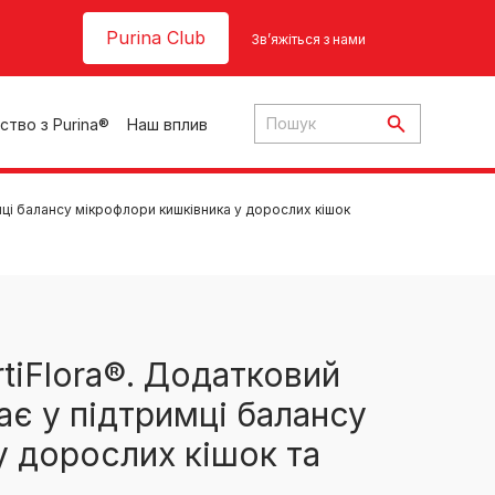
Header top
Purina Club
Зв’яжіться з нами
ство з Purina®
Наш вплив
ці балансу мікрофлори кишківника у дорослих кішок
ки
iFlora®. Додатковий
є у підтримці балансу
ння
у дорослих кішок та