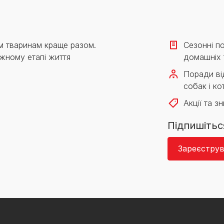
м тваринам краще разом.
Сезонні по
жному етапі життя
домашніх 
Поради від
собак і кот
Акції та з
Підпишітьс
Зареєструв