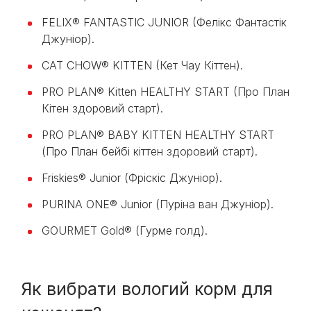
FELIX® FANTASTIC JUNIOR (Фелікс Фантастік
Джуніор).
CAT CHOW® KITTEN (Кет Чау Кіттен).
PRO PLAN® Kitten HEALTHY START (Про План
Кітен здоровий старт).
PRO PLAN® BABY KITTEN HEALTHY START
(Про План бейбі кіттен здоровий старт).
Friskies® Junior (Фріскіс Джуніор).
PURINA ONE® Junior (Пуріна ван Джуніор).
GOURMET Gold® (Гурме голд).
Як вибрати вологий корм для