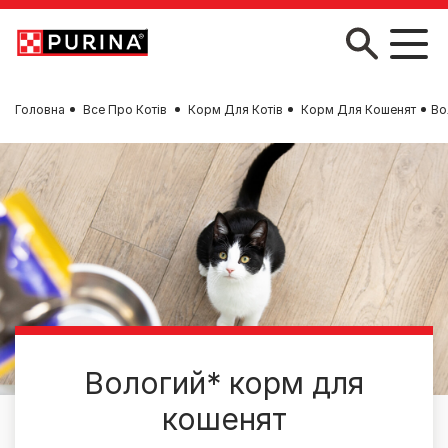
Skip to main content
Головна
Все Про Котів
Корм Для Котів
Корм Для Кошенят
Во
Вологий* корм для
кошенят