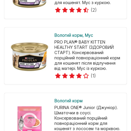
для кошенят. Мус з куркою.
(2)
Вологий корм
Мус
PRO PLAN® BABY KITTEN
HEALTHY START (ЗДОРОВИЙ
СТАРТ). Консервований
порційний повнораціонний корм
для кошенят після відлучення
від матері. Мус із куркою.
(1)
Вологий корм
PURINA ONE® Junior (Джуніор).
Шматочки в соусі.
Консервований порційний
повнораціонний корм для
кошенят з лососем та морквою.