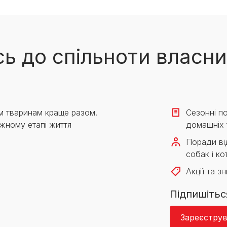
ь до спільноти власни
м тваринам краще разом.
Сезонні по
жному етапі життя
домашніх 
Поради від
собак і кот
Акції та з
Підпишітьс
Зареєструв