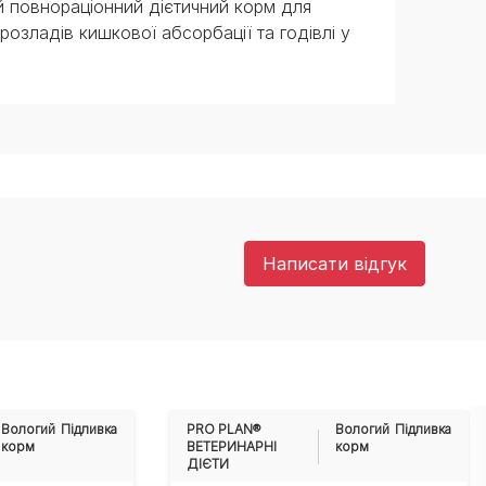
й повнораціонний дієтичний корм для
озладів кишкової абсорбації та годівлі у
Написати відгук
Вологий
Підливка
PRO PLAN®
Вологий
Підливка
корм
ВЕТЕРИНАРНІ
корм
ДІЄТИ