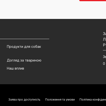
З
Л
P
Продукти для собак
З
Догляд за твариною
0
Наш вплив
Заява про доступність
Положення та умови
Політика конфіден