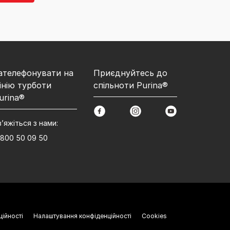
ателефонувати на
Приєднуйтесь до
інію турботи
спільноти Purina®
urina®
facebook
instagram
youtube
в’яжіться з нами:
 800 50 09 50
ційності
Налаштування конфіденційності
Cookies