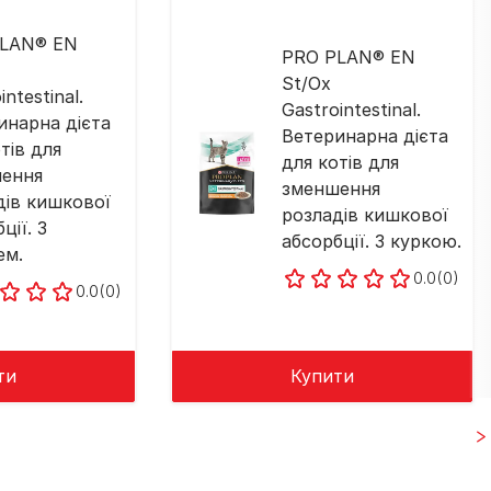
PLAN® EN
PRO PLAN® EN
St/Ox
intestinal.
Gastrointestinal.
инарна дієта
Ветеринарна дієта
тів для
для котів для
ення
зменшення
дів кишкової
розладів кишкової
ції. З
абсорбції. З куркою.
ем.
0.0
(0)
0.0
(0)
ти
Купити