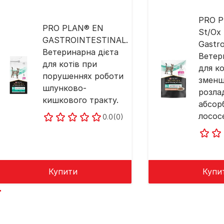
PRO 
PRO PLAN® EN
St/Ox
GASTROINTESTINAL.
Gastro
Ветеринарна дієта
Ветер
для котів при
для ко
порушеннях роботи
зменш
шлунково-
розла
кишкового тракту.
абсорб
лосос
0.0
(0)
Купити
Купи