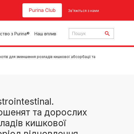
Header top
Purina Club
Зв’яжіться з нами
ство з Purina®
Наш вплив
котів для зменшення розладів кишкової абсорбації та
ки
ointestinal.
кошенят та дорослих
ння
ладів кишкової
період відновлення,