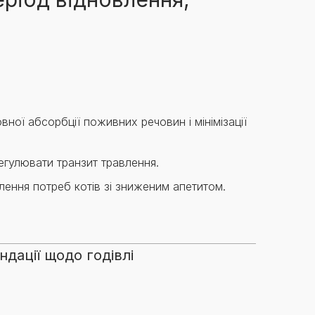
Знайти для себе
Знайти для себе
собаку
Лишились питання? Зв'яжіться з нами
кота
ної абсорбції поживних речовин і мінімізації
гулювати транзит травлення.
ення потреб котів зі зниженим апетитом.
дації щодо годівлі