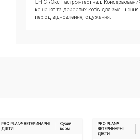
ЕН Ст/Окс Гастроінтестінал. Консервовани
кошенят та дорослих котів для зменшення р
період відновлення, одужання.
PRO PLAN® ВЕТЕРИНАРНІ
Cухий
PRO PLAN®
ДІЄТИ
корм
ВЕТЕРИНАРНІ
ДІЄТИ