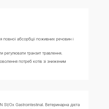
я повної абсорбції поживних речовин і
и регулювати транзит травлення.
оволення потреб котів зі зниженим
t/Ox Gastrointestinal. Ветеринарна дієта