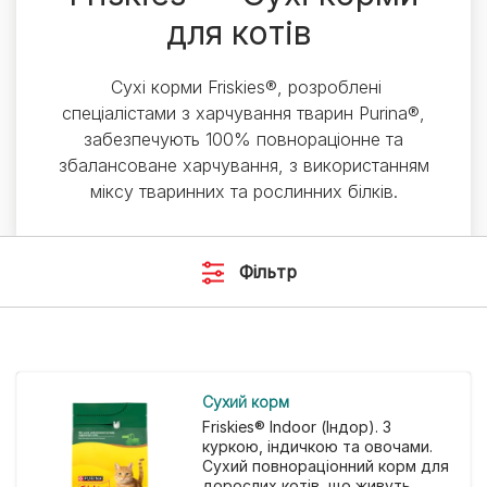
для котів​ ​
​ Сухі корми Friskies®, розроблені
спеціалістами з харчування тварин Purina®,
забезпечують 100% повнораціонне та
збалансоване харчування, з використанням
міксу тваринних та рослинних білків.
Фільтр
Cухий корм
Friskies® Indoor (Індор). З
куркою, індичкою та овочами.
Сухий повнораціонний корм для
дорослих котів, що живуть