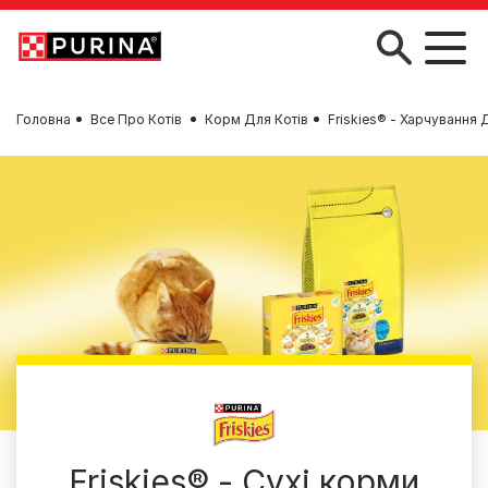
Skip to main content
Головна
Все Про Котів
Корм Для Котів
Friskies® - Харчування 
Friskies® - Сухі корми