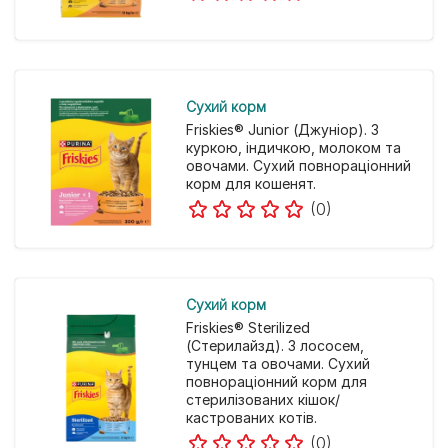
Cухий корм
Friskies® Junior (Джуніор). З
куркою, індичкою, молоком та
овочами. Сухий повнораціонний
корм для кошенят.
(0)
Cухий корм
Friskies® Sterilized
(Стерилайзд). З лососем,
тунцем та овочами. Сухий
повнораціонний корм для
стерилізованих кішок/
кастрованих котів.
(0)