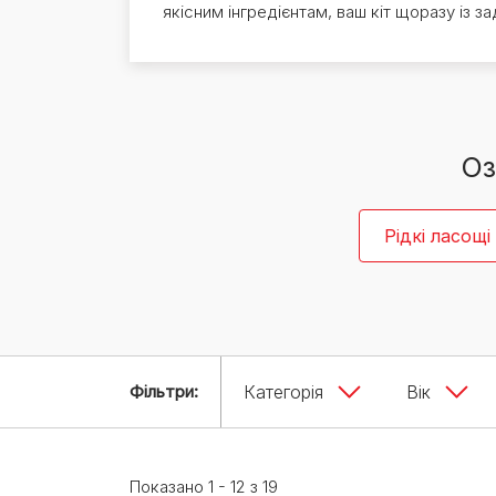
Експерти Purina®
якісним інгредієнтам, ваш кіт щоразу із 
Всі статті про собак
Наші новини
Оз
Рідкі ласощі
Фільтри:
Категорія
Вік
Показано 1 - 12 з 19