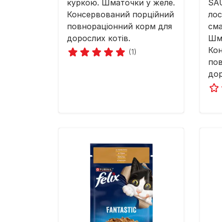
куркою. Шматочки у желе.
SAU
Консервований порційний
лос
повнораціонний корм для
сма
дорослих котів.
Шма
Ко
(1)
пов
дор