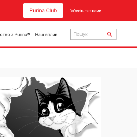
Header top
Purina Club
Зв’яжіться з нами
ство з Purina®
Наш вплив
ки
ння