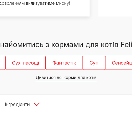
PRO PLAN® Ветеринарні
Вага кошеня по місяцях:
задоволенням вилизуватиме миску!
дієти
Всі торгові марки
скільки має важити кошеня
Всі торгові марки
Кашель у кота: причини та
лікування
Всі статті про котів
найомитись з кормами для котів Fel
Сухі ласощі
Фантастік
Суп
Сенсей
Дивитися всі корми для котів
Інгредієнти