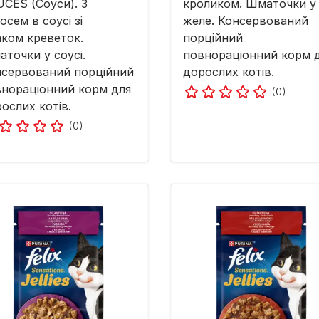
CES (Соуси). З
кроликом. Шматочки у
осем в соусі зі
желе. Консервований
ком креветок.
порційний
точки у соусі.
повнораціонний корм 
нсервований порційний
дорослих котів.
нораціонний корм для
(0)
ослих котів.
(0)