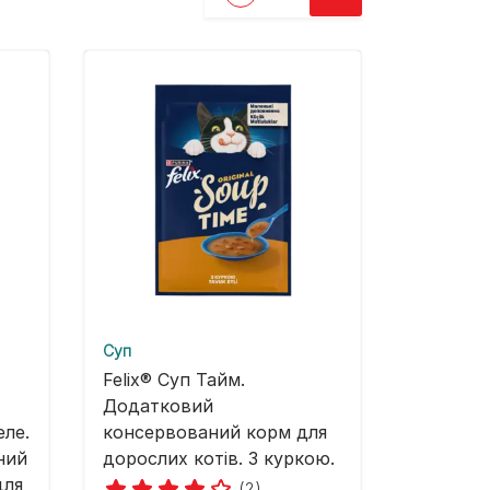
Суп
Felix® Суп Тайм.
Додатковий
ле.
консервований корм для
ний
дорослих котів. З куркою.
для
(2)