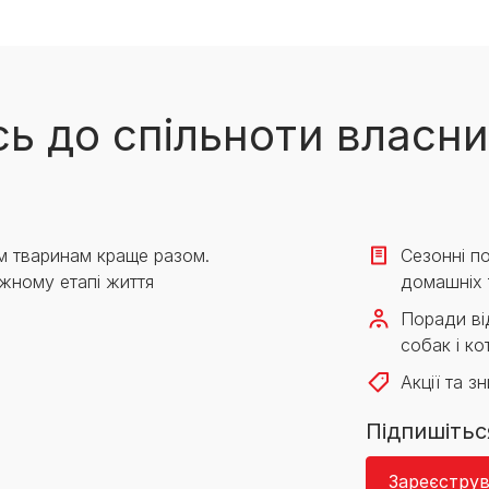
ь до спільноти власни
м тваринам краще разом.
Сезонні по
жному етапі життя
домашніх 
Поради від
собак і кот
Акції та з
Підпишітьс
Зареєструв