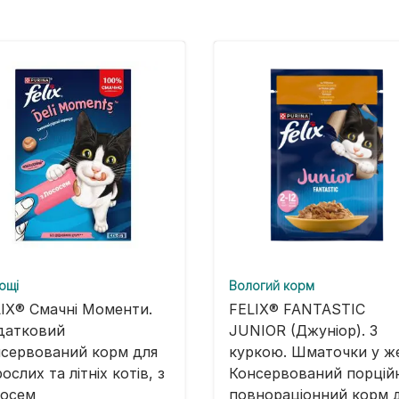
ощі
Вологий корм
IX® Смачні Моменти.
FELIX® FANTASTIC
датковий
JUNIOR (Джуніор). З
сервований корм для
куркою. Шматочки у же
ослих та літніх котів, з
Консервований порцій
сосем
повнораціонний корм 