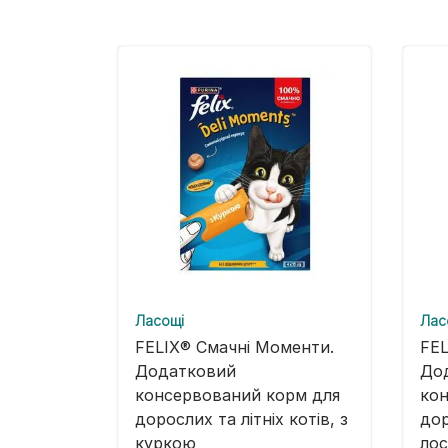
Ласощі
Лас
FELIX® Смачні Моменти.
FEL
Додатковий
До
консервований корм для
кон
дорослих та літніх котів, з
дор
куркою
ло