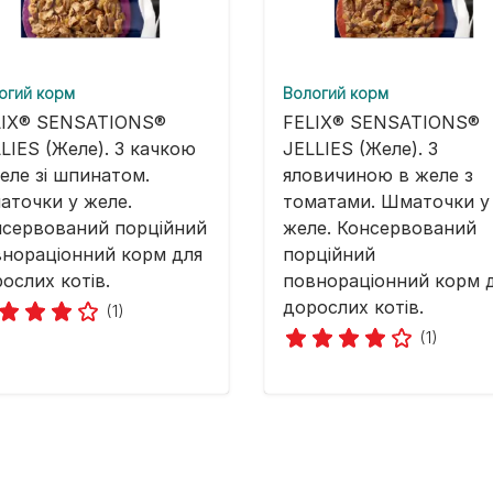
огий корм
Вологий корм
LIX® SENSATIONS®
FELIX® SENSATIONS®
LIES (Желе). З качкою
JELLIES (Желе). З
еле зі шпинатом.
яловичиною в желе з
точки у желе.
томатами. Шматочки у
нсервований порційний
желе. Консервований
нораціонний корм для
порційний
ослих котів.
повнораціонний корм 
дорослих котів.
(1)
(1)