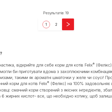
Результатів: 19
Current page
Page
1
2
?​
®
тика, відкрийте для себе корм для котів Felix
(Фелікс)
 ви могли би приготувати вдома з захоплюючими комбінац
ризами, такими як ароматні шматочки у желе чи соусі! 
®
ний корм для котів Felix
(Фелікс) на 100% задовольняє 
вці: смачний корм створений з якісних інгредієнтів, зба
а 6 жирних кислот– все, що необхідно котику, щоб залиша