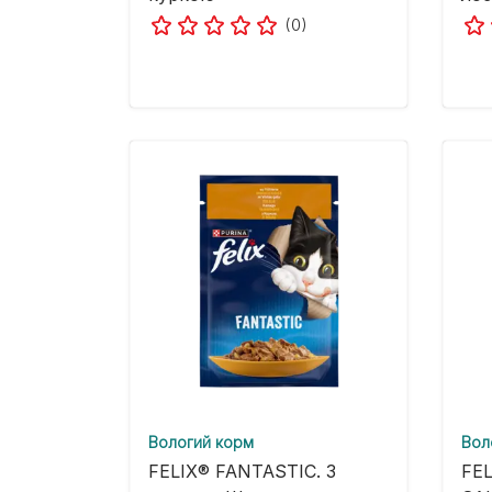
(0)
Вологий корм
Вол
FELIX® FANTASTIC. З
FE