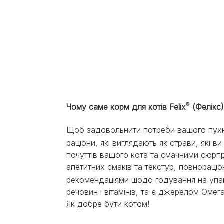
Pagination
®
Чому саме корм для котів Felix
(Фелікс)
Щоб задовольнити потреби вашого пухнас
раціони, які виглядають як страви, які
почуттів вашого кота та смачними сюрп
апетитних смаків та текстур, повнораціон
рекомендаціями щодо годування на упако
речовин і вітамінів, та є джерелом Омег
Як добре бути котом!