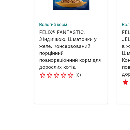
Вологий корм
Вол
FELIX® FANTASTIC.
FE
З індичкою. Шматочки у
JEL
желе. Консервований
в ж
порційний
Шма
повнораціонний корм для
Ко
дорослих котів.
пов
дор
(0)