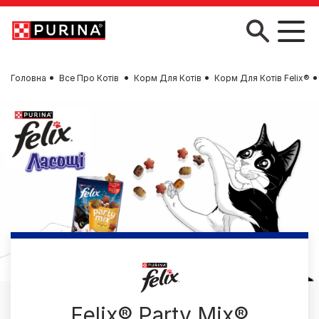
Skip to main content
Головна
Все Про Котів
Корм Для Котів
Корм Для Котів Felix®
Felix® Party Mix®