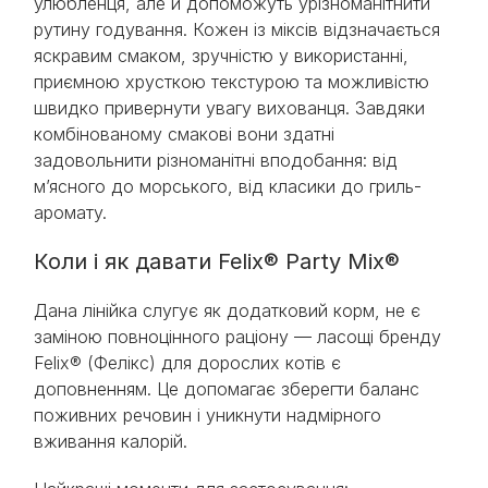
улюбленця, але й допоможуть урізноманітнити
рутину годування. Кожен із міксів відзначається
яскравим смаком, зручністю у використанні,
приємною хрусткою текстурою та можливістю
швидко привернути увагу вихованця. Завдяки
комбінованому смакові вони здатні
задовольнити різноманітні вподобання: від
м’ясного до морського, від класики до гриль-
аромату.
Коли і як давати Felix® Party Mix®
Дана лінійка слугує як додатковий корм, не є
заміною повноцінного раціону — ласощі бренду
Felix® (Фелікс) для дорослих котів є
доповненням. Це допомагає зберегти баланс
поживних речовин і уникнути надмірного
вживання калорій.