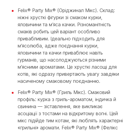
Felix® Party Mix® (Оріджинал Мікс). Склад:
ніжні хрусткі фігурки зі смаком курки,
яловичини та м’яса качки. Різноманітність
смаків робить цей варіант особливо
привабливим. Ідеально підходить для
м’ясолюба, адже поєднання курки,
яловичини та качки приваблює навіть
гурманів, що насолоджуються різними
м’ясними ароматами. Це хрусткі ласощі для
котів, які одразу привертають увагу завдяки
насиченому смаковому поєднанню.
Felix® Party Mix® (Гриль Мікс). Смаковий
профіль: курка з гриль-ароматом, індичка й
свинина — зіставлення, яке викликає
асоціації з тостами на відкритому вогні. Цей
мікс підійде тим котам, які люблять характерні
«грильні» аромати. Felix® Party Mix® (Фелікс