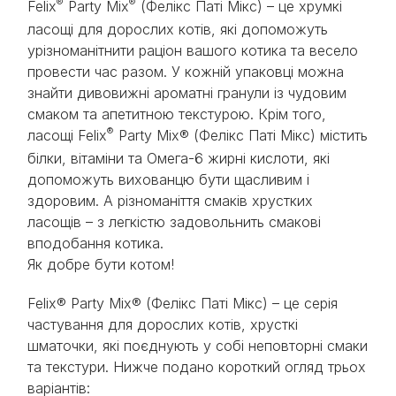
®
®
Felix
Party Mix
(Фелікс Паті Мікс) – це хрумкі
ласощі для дорослих котів, які допоможуть
урізноманітнити раціон вашого котика та весело
провести час разом. У кожній упаковці можна
знайти дивовижні ароматні гранули із чудовим
смаком та апетитною текстурою. Крім того,
®
ласощі Felix
Party Mix® (Фелікс Паті Мікс) містить
білки, вітаміни та Омега-6 жирні кислоти, які
допоможуть вихованцю бути щасливим і
здоровим. А різноманіття смаків хрустких
ласощів – з легкістю задовольнить смакові
вподобання котика.​​
Як добре бути котом!
Felix® Party Mix® (Фелікс Паті Мікс) – це серія
частування для дорослих котів, хрусткі
шматочки, які поєднують у собі неповторні смаки
та текстури. Нижче подано короткий огляд трьох
варіантів: