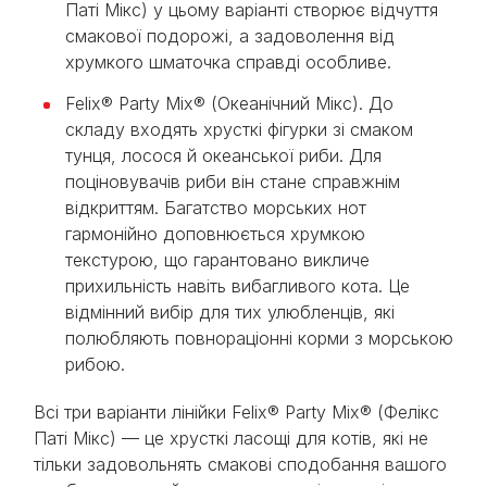
Паті Мікс) у цьому варіанті створює відчуття
смакової подорожі, а задоволення від
хрумкого шматочка справді особливе.
Felix® Party Mix® (Океанічний Мікс). До
складу входять хрусткі фігурки зі смаком
тунця, лосося й океанської риби. Для
поціновувачів риби він стане справжнім
відкриттям. Багатство морських нот
гармонійно доповнюється хрумкою
текстурою, що гарантовано викличе
прихильність навіть вибагливого кота. Це
відмінний вибір для тих улюбленців, які
полюбляють повнораціонні корми з морською
рибою.
Всі три варіанти лінійки Felix® Party Mix® (Фелікс
Паті Мікс) — це хрусткі ласощі для котів, які не
тільки задовольнять смакові сподобання вашого