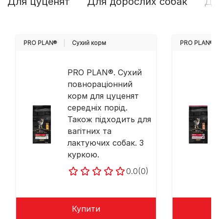
Для цуценят
Для дорослих собак
Дл
PRO PLAN®
Cухий корм
PRO PLAN®
PRO PLAN®. Сухий
повнораціонний
корм для цуценят
середніх порід.
Також підходить для
вагітних та
лактуючих собак. З
куркою.
0.0
(0)
Купити