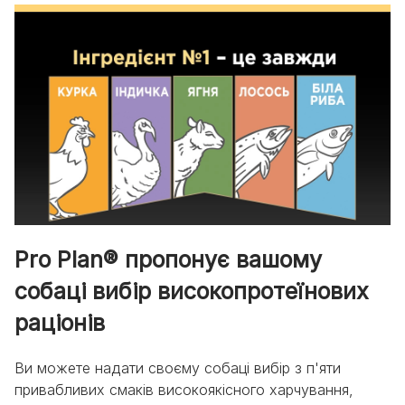
Пориньте у
різноманітність
Pro Plan® пропонує вашому
собаці вибір високопротеїнових
раціонів
Ви можете надати своєму собаці вибір з п'яти
привабливих смаків високоякісного харчування,