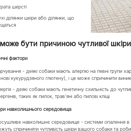
трата шерсті
хі ділянки шкіри або ділянки, що
ущаться
може бути причиною чутливої шкіри
ичні фактори
рчування - деякі собаки мають алергію на певні групи ха
нові кукурудзяного глютену), і це може спричинити вини
ергія - деякі собаки мають генетичну схильність до чут
ергенів, таких як пилок, трав'яні або пилові кліщі
ри навколишнього середовища
осушливе навколишнє середовище - системи опалення в п
жуть спричиняти чутливість шкіри вашого собаки та роб