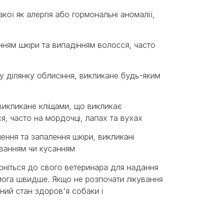
кої як алергія або гормональні аномалії,
енням шкіри та випадінням волосся, часто
у ділянку облисіння, викликане будь-яким
викликане кліщами, що викликає
ся, часто на мордочці, лапах та вухах
ення та запалення шкіри, викликані
уванням чи кусанням
рніться до свого ветеринара для надання
омога швидше. Якщо не розпочати лікування
ьний стан здоров'я собаки і