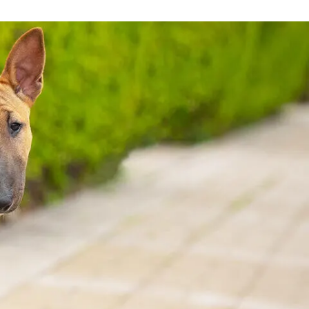
Знайти для себе
Знайти для себе
собаку
Лишились питання? Зв'яжіться з нами
кота