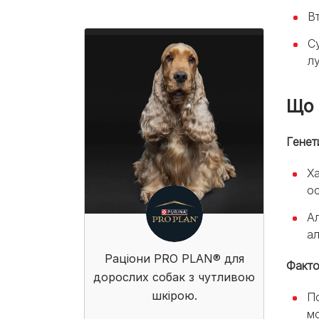
В
Су
л
Що 
Генет
Ха
ос
Ал
ал
Раціони PRO PLAN® для
Факто
дорослих собак з чутливою
шкірою.
П
мо