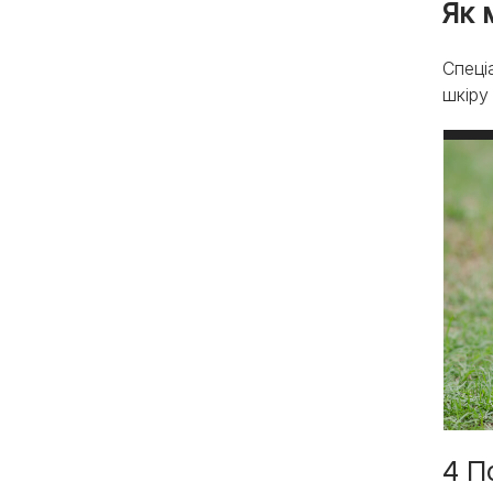
Як 
Спеці
шкіру
4 П