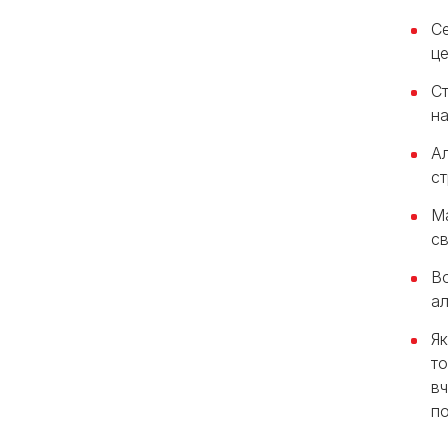
Се
це
Ст
на
Ал
с
Ма
св
Во
ал
Як
то
вч
по