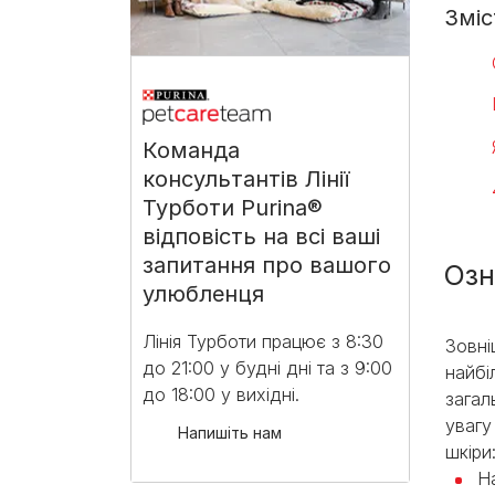
Зміс
Команда
консультантів Лінії
Турботи Purina®
відповість на всі ваші
запитання про вашого
Озн
улюбленця
Лінія Турботи працює з 8:30
Зовні
до 21:00 у будні дні та з 9:00
найбі
до 18:00 у вихідні.​
загал
увагу
Напишіть нам
шкіри
Н