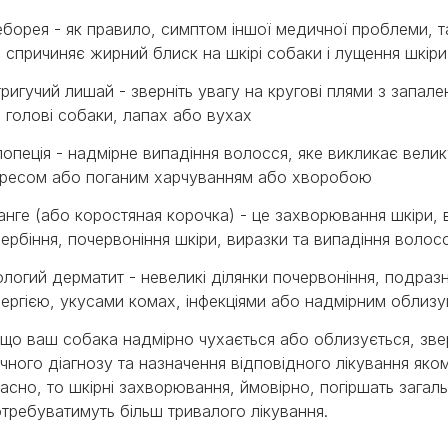
борея - як правило, симптом іншої медичної проблеми, та
 спричиняє жирний блиск на шкірі собаки і лущення шкіри
ригучий лишай - зверніть увагу на кругові плями з запал
 голові собаки, лапах або вухах
опеція - надмірне випадіння волосся, яке викликає велик
тресом або поганим харчуванням або хворобою
нге (або коростяная корочка) - це захворювання шкіри, 
ербіння, почервоніння шкіри, виразки та випадіння волос
логий дерматит - невеликі ділянки почервоніння, подразн
ергією, укусами комах, інфекціями або надмірним облиз
що ваш собака надмірно чухається або облизується, зве
чного діагнозу та назначення відповідного лікування як
асно, то шкірні захворювання, ймовірно, погіршать загал
требуватимуть більш тривалого лікування.