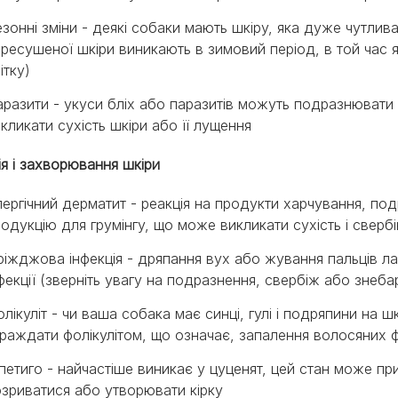
зонні зміни - деякі собаки мають шкіру, яка дуже чутлива
ресушеної шкіри виникають в зимовий період, в той час як 
ітку)
разити - укуси бліх або паразитів можуть подразнювати 
кликати сухість шкіри або її лущення
ія і захворювання шкіри
ергічний дерматит - реакція на продукти харчування, п
одукцію для грумінгу, що може викликати сухість і сверб
іжджова інфекція - дряпання вух або жування пальців 
фекції (зверніть увагу на подразнення, свербіж або знеба
лікуліт - чи ваша собака має синці, гулі і подряпини на 
раждати фолікулітом, що означає, запалення волосяних ф
петиго - найчастіше виникає у цуценят, цей стан може при
зриватися або утворювати кірку