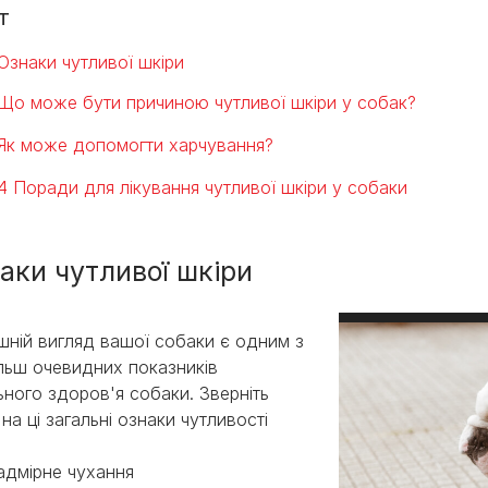
т
Ознаки чутливої шкіри
Що може бути причиною чутливої шкіри у собак?
Як може допомогти харчування?
4 Поради для лікування чутливої шкіри у собаки
аки чутливої шкіри
шній вигляд вашої собаки є одним з
льш очевидних показників
ьного здоров'я собаки. Зверніть
 на ці загальні ознаки чутливості
:
адмірне чухання