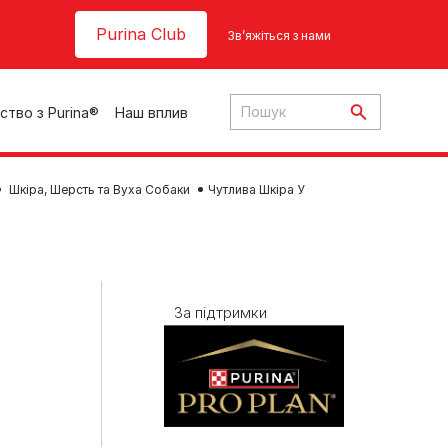
Header top
Purina Club
Зв’яжіться з нами
ство з Purina®
Наш вплив
Шкіра, Шерсть та Вуха Собаки
Чутлива Шкіра У
ки
За підтримки
ння