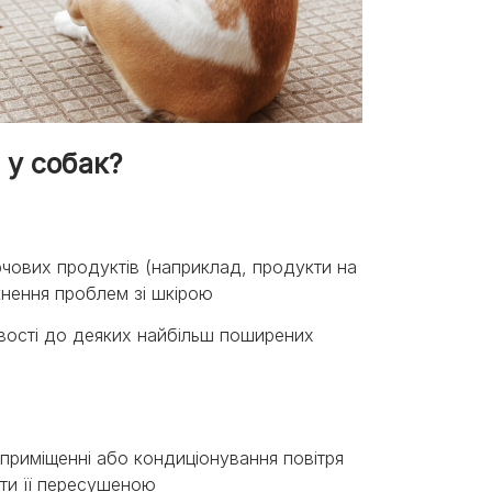
 у собак?
рчових продуктів (наприклад, продукти на
кнення проблем зі шкірою
ливості до деяких найбільш поширених
риміщенні або кондиціонування повітря
ити її пересушеною