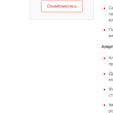
Ознайомитись
Се
пе
вл
Па
ви
Алерг
Ал
пр
Др
ін
Фо
ст
Ім
ро