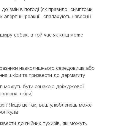
 до змін в погоді (як правило, симптоми
алергічні реакції, спалахують навесні і
шкіру собак, в той час як кліщ може
одразники навколишнього середовища або
іння шкіри та призвести до дерматиту
лап можуть бути ознакою дріжджової
рвлення шкіри)
шкірі? Якщо це так, ваш улюбленець може
олікулів
звести до гнійних пухирів, які можуть