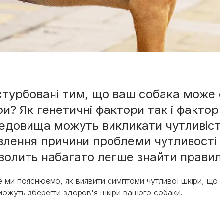
стурбовані тим, що ваш собака може 
ри? Як генетичні фактори так і факто
ми
едовища можуть викликати чутливість
влення причини проблеми чутливості
волить набагато легше знайти правил
 ми пояснюємо, як виявити симптоми чутливої шкіри, що 
ожуть зберегти здоров'я шкіри вашого собаки.