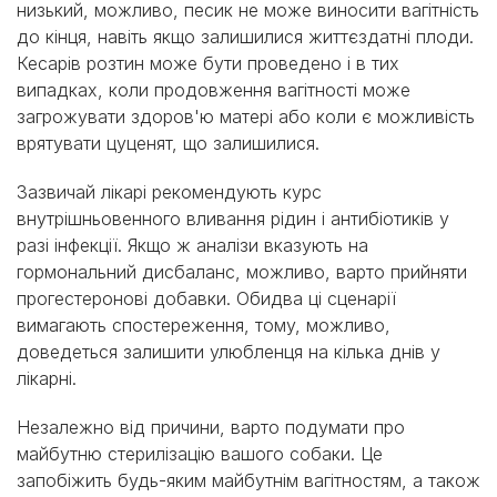
низький, можливо, песик не може виносити вагітність
до кінця, навіть якщо залишилися життєздатні плоди.
Кесарів розтин може бути проведено і в тих
випадках, коли продовження вагітності може
загрожувати здоров'ю матері або коли є можливість
врятувати цуценят, що залишилися.
Зазвичай лікарі рекомендують курс
внутрішньовенного вливання рідин і антибіотиків у
разі інфекції. Якщо ж аналізи вказують на
гормональний дисбаланс, можливо, варто прийняти
прогестеронові добавки. Обидва ці сценарії
вимагають спостереження, тому, можливо,
доведеться залишити улюбленця на кілька днів у
лікарні.
Незалежно від причини, варто подумати про
майбутню стерилізацію вашого собаки. Це
запобіжить будь-яким майбутнім вагітностям, а також