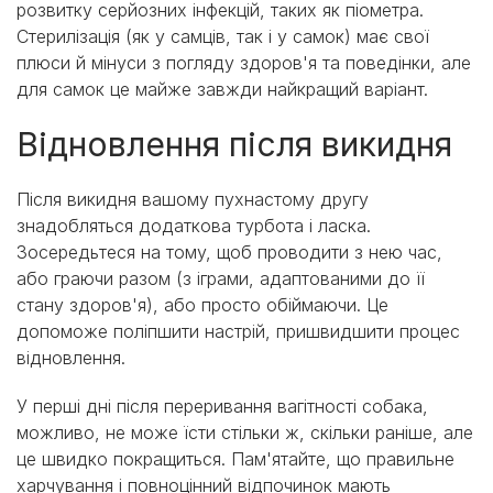
розвитку серйозних інфекцій, таких як піометра.
Стерилізація (як у самців, так і у самок) має свої
плюси й мінуси з погляду здоров'я та поведінки, але
для самок це майже завжди найкращий варіант.
Відновлення після викидня
Після викидня вашому пухнастому другу
знадобляться додаткова турбота і ласка.
Зосередьтеся на тому, щоб проводити з нею час,
або граючи разом (з іграми, адаптованими до її
стану здоров'я), або просто обіймаючи. Це
допоможе поліпшити настрій, пришвидшити процес
відновлення.
У перші дні після переривання вагітності собака,
можливо, не може їсти стільки ж, скільки раніше, але
це швидко покращиться. Пам'ятайте, що правильне
харчування і повноцінний відпочинок мають