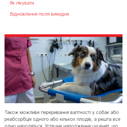
Як лікувати
Відновлення після викидня
Також можливе переривання вагітності у собак або
реабсорбція одного або кількох плодів, а решта все
одно народяться. Успішне народження цуценят, що