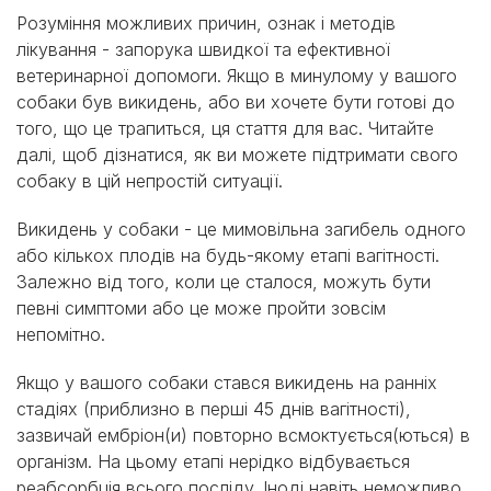
Розуміння можливих причин, ознак і методів
лікування - запорука швидкої та ефективної
ветеринарної допомоги. Якщо в минулому у вашого
собаки був викидень, або ви хочете бути готові до
того, що це трапиться, ця стаття для вас. Читайте
далі, щоб дізнатися, як ви можете підтримати свого
собаку в цій непростій ситуації.
Викидень у собаки - це мимовільна загибель одного
або кількох плодів на будь-якому етапі вагітності.
Залежно від того, коли це сталося, можуть бути
певні симптоми або це може пройти зовсім
непомітно.
Якщо у вашого собаки стався викидень на ранніх
стадіях (приблизно в перші 45 днів вагітності),
зазвичай ембріон(и) повторно всмоктується(ються) в
організм. На цьому етапі нерідко відбувається
реабсорбція всього посліду. Іноді навіть неможливо