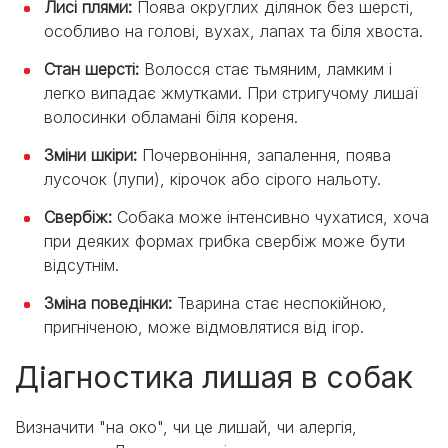
Лисі плями:
Поява округлих ділянок без шерсті,
особливо на голові, вухах, лапах та біля хвоста.
Стан шерсті:
Волосся стає тьмяним, ламким і
легко випадає жмутками. При стригучому лишаї
волосинки обламані біля кореня.
Зміни шкіри:
Почервоніння, запалення, поява
лусочок (лупи), кірочок або сірого нальоту.
Свербіж:
Собака може інтенсивно чухатися, хоча
при деяких формах грибка свербіж може бути
відсутнім.
Зміна поведінки:
Тварина стає неспокійною,
пригніченою, може відмовлятися від ігор.
Діагностика лишая в собак
Визначити "на око", чи це лишай, чи алергія,