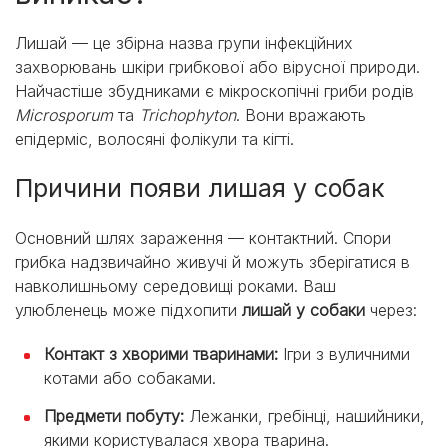
Лишай — це збірна назва групи інфекційних
захворювань шкіри грибкової або вірусної природи.
Найчастіше збудниками є мікроскопічні гриби родів
Microsporum
та
Trichophyton
. Вони вражають
епідерміс, волосяні фолікули та кігті.
Причини появи лишая у собак
Основний шлях зараження — контактний. Спори
грибка надзвичайно живучі й можуть зберігатися в
навколишньому середовищі роками. Ваш
улюбленець може підхопити
лишай у собаки
через:
Контакт з хворими тваринами:
Ігри з вуличними
котами або собаками.
Предмети побуту:
Лежанки, гребінці, нашийники,
якими користувалася хвора тварина.