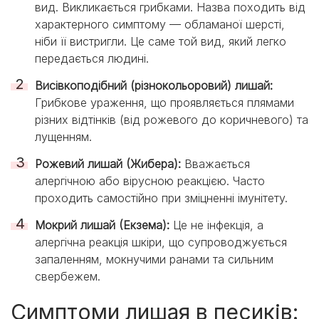
вид. Викликається грибками. Назва походить від
характерного симптому — обламаної шерсті,
ніби її вистригли. Це саме той вид, який легко
передається людині.
Висівкоподібний (різнокольоровий) лишай:
Грибкове ураження, що проявляється плямами
різних відтінків (від рожевого до коричневого) та
лущенням.
Рожевий лишай (Жибера):
Вважається
алергічною або вірусною реакцією. Часто
проходить самостійно при зміцненні імунітету.
Мокрий лишай (Екзема):
Це не інфекція, а
алергічна реакція шкіри, що супроводжується
запаленням, мокнучими ранами та сильним
свербежем.
Симптоми лишая в песиків: