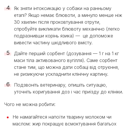
Як зняти інтоксикацію у собаки на ранньому
етапі? Якщо немає блювоти, а минуло менше ніж
30 хвилин після проковтування отрути,
спробуйте викликати блювоту механічно (легко
подразнивши корінь язика) — це допоможе
вивести частину шкідливого вмісту.
Дайте перший сорбент (дозування — 1 г на 1 кг
маси тіла активованого вугілля). Саме сорбент
стане тим, що можна дати собаці від отруєння,
не ризикуючи ускладнити клінічну картину.
Подзвоніть ветеринару, опишіть ситуацію,
уточніть коригування доз і час приїзду до клініки.
Чого не можна робити:
Не намагайтеся напоїти тварину молоком чи
маслом: жир покращує всмоктування багатьох