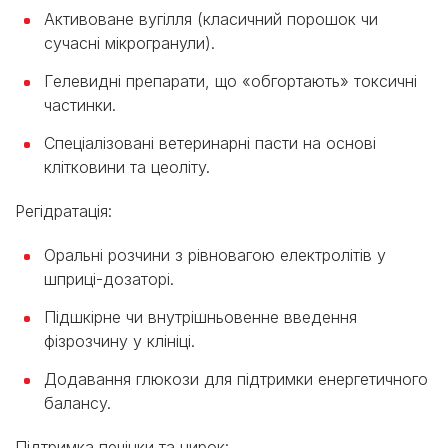
Активоване вугілля (класичний порошок чи
сучасні мікрогранули).
Гелевидні препарати, що «обгортають» токсичні
частинки.
Спеціалізовані ветеринарні пасти на основі
клітковини та цеоліту.
Регідратація:
Оральні розчини з рівновагою електролітів у
шприці-дозаторі.
Підшкірне чи внутрішньовенне введення
фізрозчину у клініці.
Додавання глюкози для підтримки енергетичного
балансу.
Підтримка печінки та нирок: