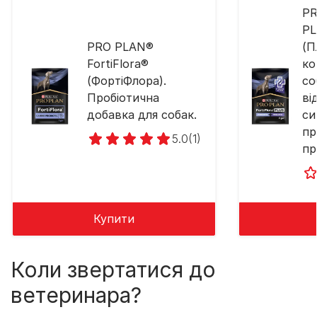
P
PL
PRO PLAN®
(П
FortiFlora®
ко
(ФортіФлора).
со
Пробіотична
ві
добавка для собак.
си
пр
5.0
(1)
пр
Купити
Коли звертатися до
ветеринара?