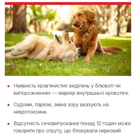
Наявність кров’янистих виділень у блювоті чи
випорожненнях — маркер внутрішньої кровотечі.
Судоми, парези, зміна зору вказують на
невротоксини.
Відсутність сечовипускання понад 12 годин може
говорити про отруту, що блокувала нирковий