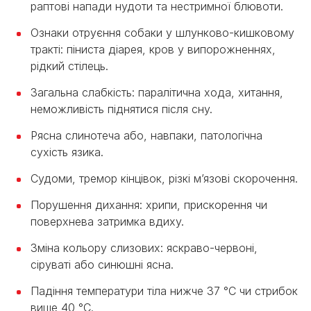
раптові напади нудоти та нестримної блювоти.
Ознаки отруєння собаки у шлунково-кишковому
тракті: піниста діарея, кров у випорожненнях,
рідкий стілець.
Загальна слабкість: паралітична хода, хитання,
неможливість піднятися після сну.
Рясна слинотеча або, навпаки, патологічна
сухість язика.
Судоми, тремор кінцівок, різкі м’язові скорочення.
Порушення дихання: хрипи, прискорення чи
поверхнева затримка вдиху.
Зміна кольору слизових: яскраво-червоні,
сіруваті або синюшні ясна.
Падіння температури тіла нижче 37 °C чи стрибок
вище 40 °C.