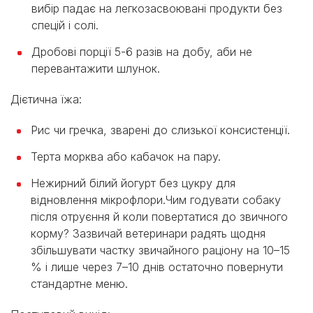
вибір падає на легкозасвоювані продукти без
спецій і солі.
Дробові порції 5-6 разів на добу, аби не
перевантажити шлунок.
Дієтична їжа:
Рис чи гречка, зварені до слизької консистенції.
Терта морква або кабачок на пару.
Нежирний білий йогурт без цукру для
відновлення мікрофлори.Чим годувати собаку
після отруєння й коли повертатися до звичного
корму? Зазвичай ветеринари радять щодня
збільшувати частку звичайного раціону на 10–15
% і лише через 7–10 днів остаточно повернути
стандартне меню.