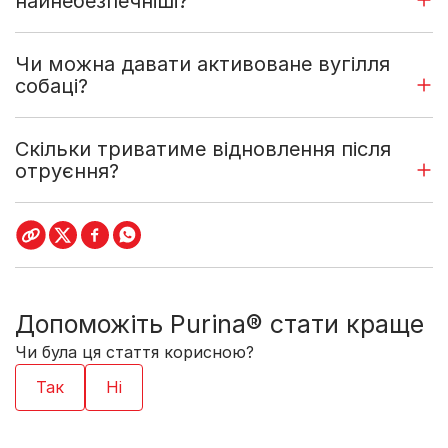
найнебезпечніші?
Чи можна давати активоване вугілля
собаці?
Скільки триватиме відновлення після
отруєння?
Допоможіть Purina® стати краще
Чи була ця стаття корисною?