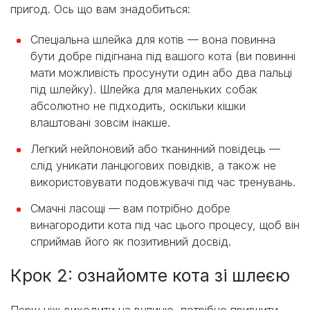
пригод. Ось що вам знадобиться:
Спеціальна шлейка для котів — вона повинна
бути добре підігнана під вашого кота (ви повинні
мати можливість просунути один або два пальці
під шлейку). Шлейка для маленьких собак
абсолютно не підходить, оскільки кішки
влаштовані зовсім інакше.
Легкий нейлоновий або тканинний повідець —
слід уникати ланцюгових повідків, а також не
використовувати подовжувачі під час тренувань.
Смачні ласощі — вам потрібно добре
винагородити кота під час цього процесу, щоб він
сприймав його як позитивний досвід.
Крок 2: ознайомте кота зі шлеєю
Перш ніж виходити на вулицю, потрібно привчити