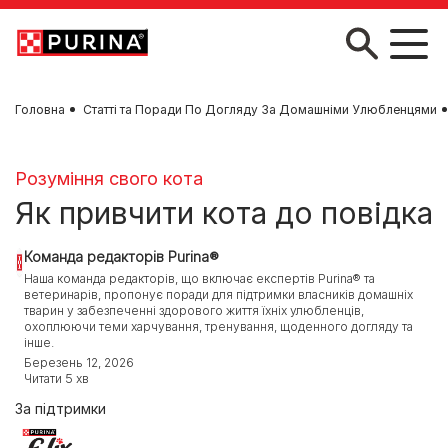
Skip to main content
Головна
Статті та Поради По Догляду За Домашніми Улюбленцями
Розуміння свого кота
Як привчити кота до повідка
Команда редакторів Purina®
Наша команда редакторів, що включає експертів Purina® та
ветеринарів, пропонує поради для підтримки власників домашніх
тварин у забезпеченні здорового життя їхніх улюбленців,
охоплюючи теми харчування, тренування, щоденного догляду та
інше.
Березень 12, 2026
Читати 5 хв
За підтримки