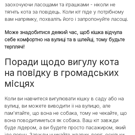
заохочуючи ласощами та іграшками - ніколи не
тягніть кота за повідець. Коли кіт піде у потрібному
вам напрямку, похваліть його і запропонуйте ласощі.
Може знадобитися деякий час, щоб кішка відчула
себе комфортно на вулиці та в шлейці, тому будьте
терплячі!
Поради щодо вигулу кота
на повідку в громадських
місцях
Коли ви навчитеся вигулювати кішку в саду або на
вулиці, ви можете виводити її на вулицю, але
пам'ятайте, що вона не собака, тому не чекайте, що
вона поводитиметься як собака. Ваш кіт завжди
буде лідером, а ви будете просто пасажиром, який
їде поруч. Завжди уникайте жвавих доріг, оскільки