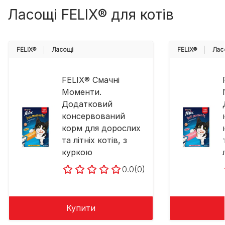
Ласощі FELIX® для котів
FELIX®
Ласощі
FELIX®
Лас
FELIX® Смачні
Моменти.
Додатковий
консервований
корм для дорослих
та літніх котів, з
куркою
0.0
(0)
Купити