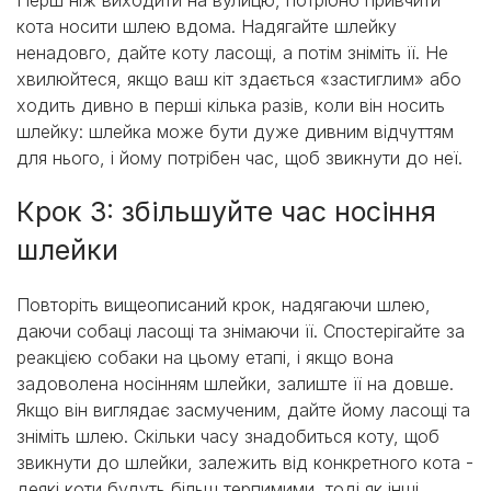
кота носити шлею вдома. Надягайте шлейку
ненадовго, дайте коту ласощі, а потім зніміть її. Не
хвилюйтеся, якщо ваш кіт здається «застиглим» або
ходить дивно в перші кілька разів, коли він носить
шлейку: шлейка може бути дуже дивним відчуттям
для нього, і йому потрібен час, щоб звикнути до неї.
Крок 3: збільшуйте час носіння
шлейки
Повторіть вищеописаний крок, надягаючи шлею,
даючи собаці ласощі та знімаючи її. Спостерігайте за
реакцією собаки на цьому етапі, і якщо вона
задоволена носінням шлейки, залиште її на довше.
Якщо він виглядає засмученим, дайте йому ласощі та
зніміть шлею. Скільки часу знадобиться коту, щоб
звикнути до шлейки, залежить від конкретного кота -
деякі коти будуть більш терпимими, тоді як інші