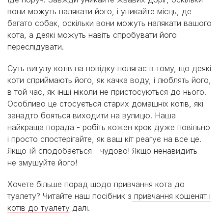
вони можуть налякати його, і уникайте місць, де
багато собак, оскільки вони можуть налякати вашого
кота, а деякі можуть навіть спробувати його
переслідувати.
Суть вигулу котів на повідку полягає в тому, що деякі
коти сприймають його, як качка воду, і люблять його,
в той час, як інші ніколи не пристосуються до нього.
Особливо це стосується старих домашніх котів, які
занадто бояться виходити на вулицю. Наша
найкраща порада - робіть кожен крок дуже повільно
і просто спостерігайте, як ваш кіт реагує на все це.
Якщо їй сподобається - чудово! Якщо ненавидить -
не змушуйте його!
Хочете більше порад щодо привчання кота до
туалету? Читайте наш посібник з
привчання кошенят і
котів до туалету
далі.