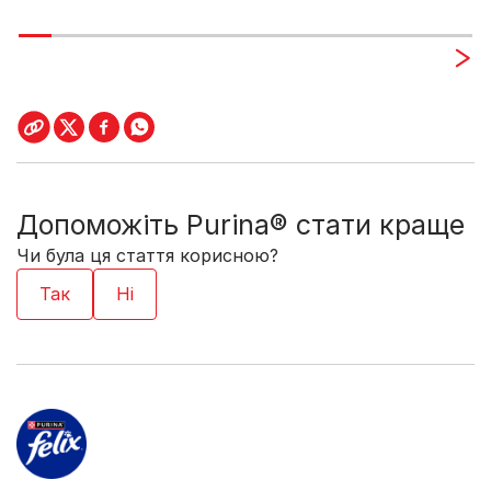
Допоможіть Purina® стати краще
Чи була ця стаття корисною?