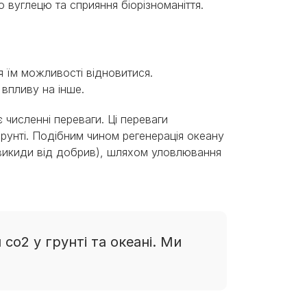
 вуглецю та сприяння біорізноманіття.
я їм можливості відновитися.
 впливу на інше.
численні переваги. Ці переваги
ґрунті. Подібним чином регенерація океану
викиди від добрив), шляхом уловлювання
o2 у грунті та океані. Ми