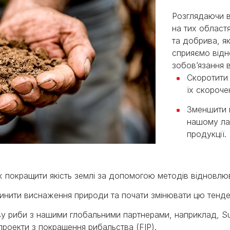
Розглядаючи 
на тих областя
та добрива, як
сприяємо відн
зобов’язання в
Скоротити
їх скороче
Зменшити 
нашому ла
продукції.
 покращити якість землі за допомогою методів відновлюв
пинити виснаження природи та почати змінювати цю тенде
риби з нашими глобальними партнерами, наприклад, Sustai
проекти з покращення рибальства (FIP).