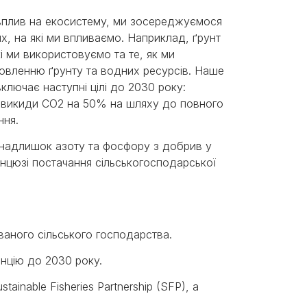
вплив на екосистему, ми зосереджуємося
х, на які ми впливаємо. Наприклад, ґрунт
і ми використовуємо та те, як ми
овленню ґрунту та водних ресурсів. Наше
ключає наступні цілі до 2030 року:
 викиди CO2 на 50% на шляху до повного
ння.
надлишок азоту та фосфору з добрив у
нцюзі постачання сільськогосподарської
аного сільського господарства.
нцію до 2030 року.
nable Fisheries Partnership (SFP), а