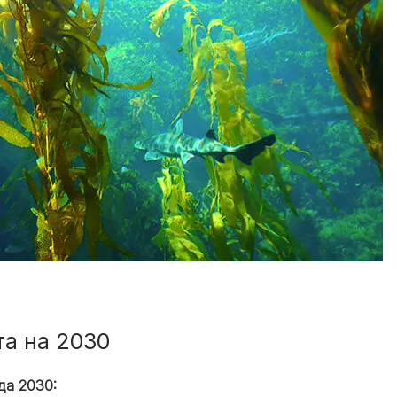
Знайти для себе
Знайти для себе
собаку
Лишились питання? Зв'яжіться з нами
кота
а на 2030
да 2030: