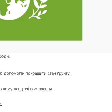
роди.
б допомогти покращити стан ґрунту,
нашому ланцюзі постачання
к.