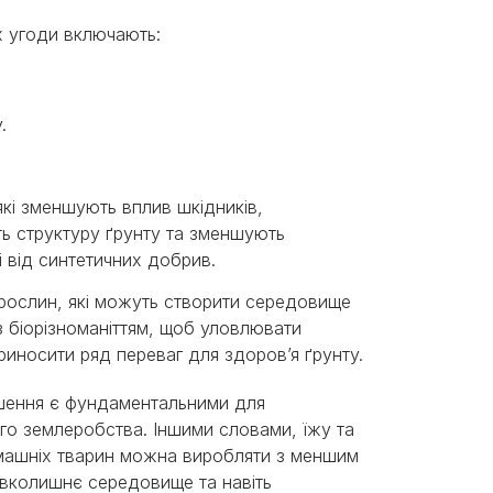
ах угоди включають:
.
які зменшують вплив шкідників,
ь структуру ґрунту та зменшують
 від синтетичних добрив.
рослин, які можуть створити середовище
з біорізноманіттям, щоб уловлювати
приносити ряд переваг для здоров’я ґрунту.
ішення є фундаментальними для
го землеробства. Іншими словами, їжу та
машніх тварин можна виробляти з меншим
вколишнє середовище та навіть