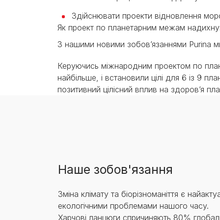
Здійснювати проекти відновлення морс
Як проект по планетарним межам надихнув
З нашими новими зобов’язаннями Purina ми 
Керуючись міжнародним проектом по пла
найбільше, і встановили цілі для 6 із 9 п
позитивний цілісний вплив на здоров’я п
Наше зобов'язання
Зміна клімату та біорізноманіття є найакт
екологічними проблемами нашого часу.
Харчові ланцюги спричиняють 80% глобал