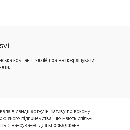
sv)
нська компанія Nestlé прагне покращувати
нети.
стувала в ландшафтну ініціативу по всьому
ою якого підприємства, що мають спільні
ють фінансування для впровадження