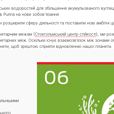
ьких водоростей для збільшення акумульованого вуглецю
 Purina на нове зобов'язання
розширили сферу діяльності та поставили нові амбітні ціл
нетарним межам (
Стокгольмський центр стійкості
), ми ро
ланетарних меж. Оскільки існує взаємозв’язок між зонами 
ланети, щоб зрештою сприяти відновленню нашої планети.
уальнішими
ьного