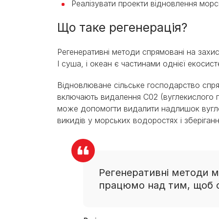
Реалізувати проекти відновлення морс
Що таке регенерація?
Регенеративні методи спрямовані на захис
І суша, і океан є частинами однієї екоси
Відновлюване сільське господарство спрям
включають видалення C02 (вуглекислого га
може допомогти видалити надлишок вугле
викидів у морських водоростях і зберіганн
Регенеративні методи м
працюмо над тим, щоб 