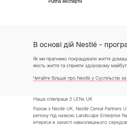
Purina експерти
В основі дій Nestlé - прог
Як ми прагнемо покращувати життя домашні
якість життя та сприяти здоровому майбу
Читайте більше про Nestlé у Суспільстві з
Наша співпраця З LENs UK
Разом з Nestlé UK, Nestlé Cereal Partners 
регіону під назвою Landscape Enterprise 
інтереси в захисті навколишнього серед