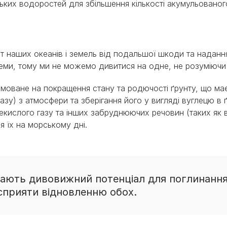
ьких водоростей для збільшення кількості акумульованого
т наших океанів і земель від подальшої шкоди та наданн
стеми, тому ми не можемо дивитися на одне, не розуміючи
оване на покращення стану та родючості ґрунту, що має 
зу) з атмосфери та зберігання його у вигляді вуглецю в 
кислого газу та інших забруднюючих речовин (таких як 
я їх на морському дні.
ають дивовижний потенціал для поглинання c
сприяти відновленню обох.