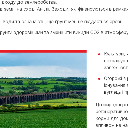
 підходу до землеробства.
в землі на сході Англії. Заходи, які фінансуються в рамк
ть води та означають, що ґрунт менше піддається ерозії.
 ґрунти здоровішими та зменшити викиди CO2 в атмосферу
Культури, 
покращуют
залежності
Огорожі з 
існування 
вуглець і 
Ці природні р
регенеративно
корми для до
впливом на на