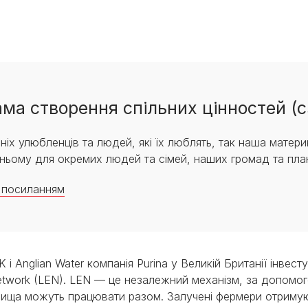
рама створення спільних цінностей (c
х улюбленців та людей, які їх люблять, так наша матери
тньому для окремих людей та сімей, наших громад та пла
а посиланням
UK і Anglian Water компанія Purina у Великій Британії інве
Network (LEN). LEN — це незалежний механізм, за допомог
овища можуть працювати разом. Залучені фермери отриму