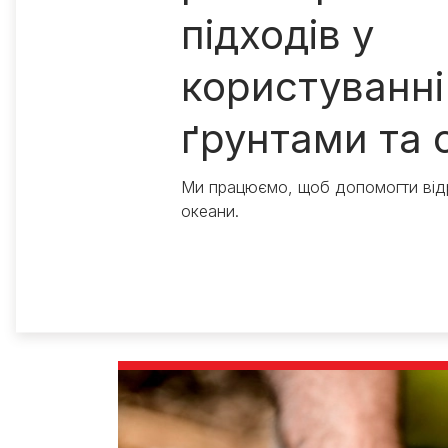
Експерти Purina®
Всі статті про собак
підходів у
Наші новини
користуванні
ґрунтами та 
Ми працюємо, щоб допомогти відр
океани.