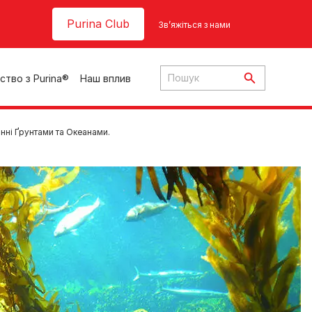
Header top
Purina Club
Зв’яжіться з нами
ство з Purina®
Наш вплив
нні Ґрунтами та Океанами.
ки
ння