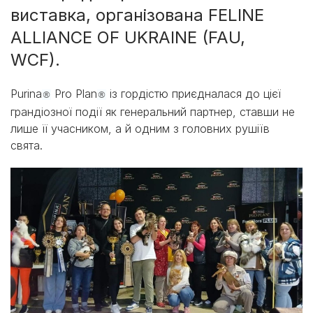
виставка, організована FELINE
ALLIANCE OF UKRAINE (FAU,
WCF).
Purina
Pro Plan
із гордістю приєдналася до цієї
®
®
грандіозної події як генеральний партнер, ставши не
лише її учасником, а й одним з головних рушіїв
свята.