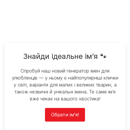
Знайди ідеальне ім’я 🐾
Спробуй наш новий генератор імен для
улюбленців — у ньому є найпопулярніші клички
у світі, варіанти для малих і великих тварин, а
також незвичні й унікальні імена. Те саме ім’я
вже чекає на вашого хвостика!
Обрати ім'я!