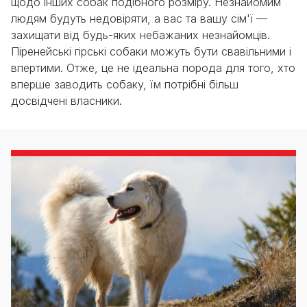
щодо інших собак подібного розміру. Незнайомим
людям будуть недовіряти, а вас та вашу сім'ї —
захищати від будь-яких небажаних незнайомців.
Піренейські гірські собаки можуть бути свавільними і
впертими. Отже, це не ідеальна порода для того, хто
вперше заводить собаку, їм потрібні більш
досвідчені власники.