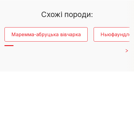
Cхожі породи:
Маремма-абруцька вівчарка
Ньюфаундле