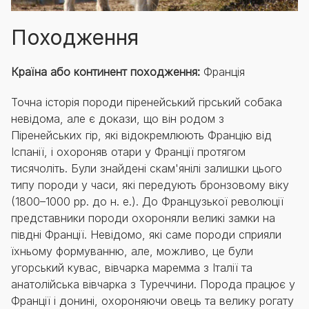
Походження
Країна або континент походження:
Франція
Точна історія породи піренейський гірський собака
невідома, але є докази, що він родом з
Піренейських гір, які відокремлюють Францію від
Іспанії, і охороняв отари у Франції протягом
тисячоліть. Були знайдені скам'янілі залишки цього
типу породи у часи, які передують бронзовому віку
(1800–1000 рр. до н. е.). До Французької революції
представники породи охороняли великі замки на
півдні Франції. Невідомо, які саме породи сприяли
їхньому формуванню, але, можливо, це були
угорський кувас, вівчарка маремма з Італії та
анатолійська вівчарка з Туреччини. Порода працює у
Франції і донині, охороняючи овець та велику рогату