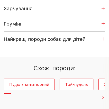
Харчування
Грумінг
Найкращі породи собак для дітей
Cхожі породи:
Пудель мініатюрний
Той-пудель
Зо