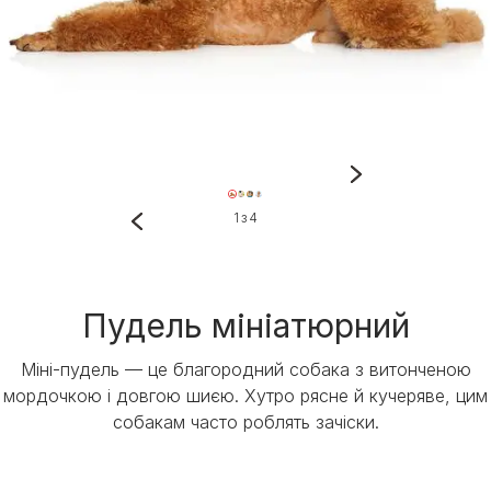
1 з 4
Пудель мініатюрний
Міні-пудель — це благородний собака з витонченою
мордочкою і довгою шиєю. Хутро рясне й кучеряве, цим
собакам часто роблять зачіски.