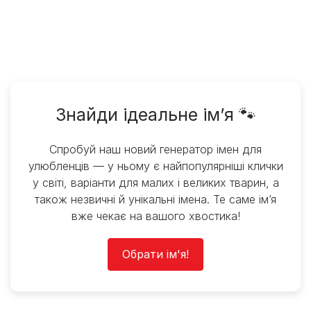
Знайди ідеальне ім’я 🐾
Спробуй наш новий генератор імен для
улюбленців — у ньому є найпопулярніші клички
у світі, варіанти для малих і великих тварин, а
також незвичні й унікальні імена. Те саме ім’я
вже чекає на вашого хвостика!
Обрати ім'я!