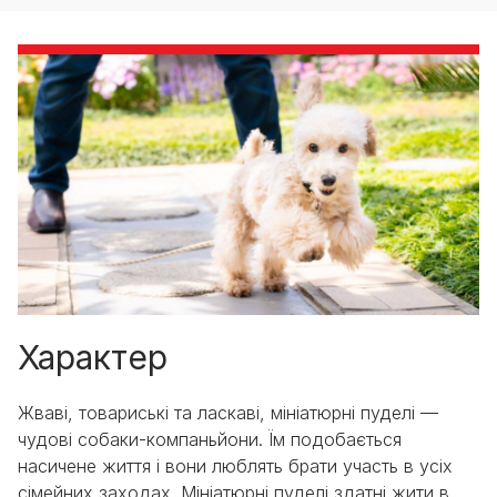
Характер
Жваві, товариські та ласкаві, мініатюрні пуделі —
чудові собаки-компаньйони. Їм подобається
насичене життя і вони люблять брати участь в усіх
сімейних заходах. Мініатюрні пуделі здатні жити в