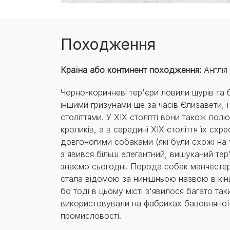
Походження
Країна або континент походження:
Англія
Чорно-коричневі тер'єри ловили щурів та 
іншими гризунами ще за часів Єлизавети, і
століттями. У XIX столітті вони також пол
кроликів, а в середині XIX століття їх схре
довгоногими собаками (які були схожі на у
з'явився більш елегантний, вишуканий тер
знаємо сьогодні. Порода собак манчестер
стала відомою за нинішньою назвою в кінці
бо тоді в цьому місті з'явилося багато таки
використовували на фабриках бавовняної
промисловості.