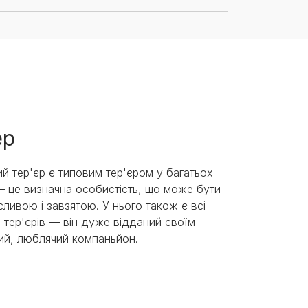
ер
й тер'єр є типовим тер'єром у багатьох
 це визначна особистість, що може бути
сливою і завзятою. У нього також є всі
и тер'єрів — він дуже відданий своїм
лий, люблячий компаньйон.