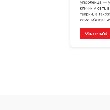
улюбленців — у
клички у світі, 
тварин, а також
саме ім’я вже ч
Обрати ім'я!