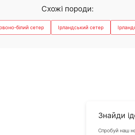
Cхожі породи:
рвоно-білий сетер
Ірландський сетер
Ірланд
Знайди ід
Спробуй наш но