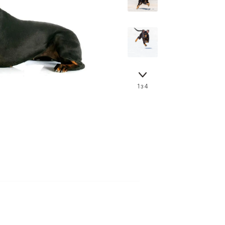
Знайти для себе
Знайти для себе
собаку
Лишились питання? Зв'яжіться з нами
кота
1 з 4