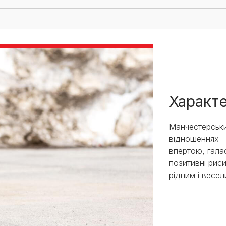
Характ
Манчестерськи
відношеннях —
впертою, гала
позитивні рис
рідним і весе