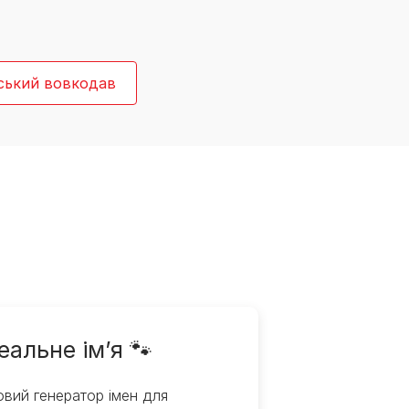
ський вовкодав
еальне ім’я 🐾
вий генератор імен для