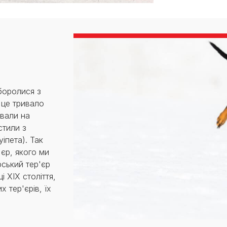
боролися з
 це тривало
ювали на
стили з
іпета). Так
'єр, якого ми
ський тер'єр
 XIX століття,
х тер'єрів, їх