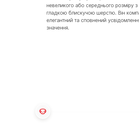
Експерти Purina®
Всі статті про собак
невеликого або середнього розміру з
Наші новини
гладкою блискучою шерстю. Він комп
елегантний та сповнений усвідомленн
значення.