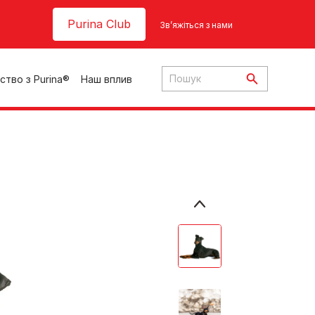
Header top
Purina Club
Зв’яжіться з нами
ство з Purina®
Наш вплив
ки
ння