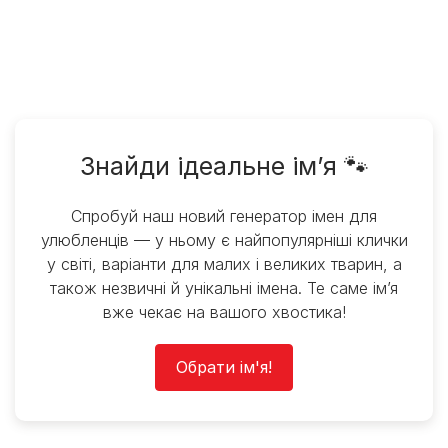
Знайди ідеальне ім’я 🐾
Спробуй наш новий генератор імен для
улюбленців — у ньому є найпопулярніші клички
у світі, варіанти для малих і великих тварин, а
також незвичні й унікальні імена. Те саме ім’я
вже чекає на вашого хвостика!
Обрати ім'я!