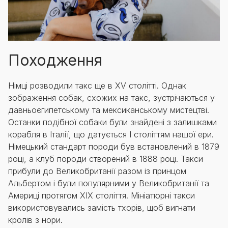
Походження
Німці розводили такс ще в XV столітті. Однак
зображення собак, схожих на такс, зустрічаються у
давньоєгипетському та мексиканському мистецтві.
Останки подібної собаки були знайдені з залишками
корабля в Італії, що датується I століттям нашої ери.
Німецький стандарт породи був встановлений в 1879
році, а клуб породи створений в 1888 році. Такси
прибули до Великобританії разом із принцом
Альбертом і були популярними у Великобританії та
Америці протягом XIX століття. Мініатюрні такси
використовувались замість тхорів, щоб вигнати
кролів з нори.