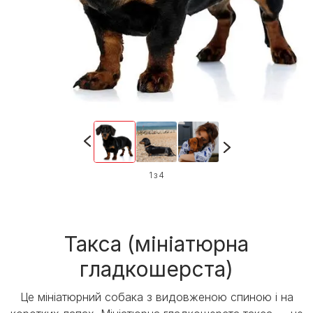
1 з 4
Такса (мініатюрна
гладкошерста)
Це мініатюрний собака з видовженою спиною і на