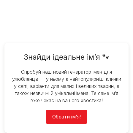
Знайди ідеальне ім’я 🐾
Спробуй наш новий генератор імен для
улюбленців — у ньому є найпопулярніші клички
у світі, варіанти для малих і великих тварин, а
також незвичні й унікальні імена. Те саме ім’я
вже чекає на вашого хвостика!
Обрати ім'я!