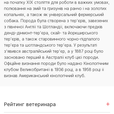
на початку ХІХ століття для роботи в важких умовах,
полювання на змій та гризунів на ранчо і на золотих
копальнях, а також як універсальний фермерський
собака. Порода була створена з тер'єрів, завезених
з північної Англії та Шотландії, включаючи предків
денді-дінмонт-тер'єра, скай- та йоркширського
тер'єрів, а також старовинного чорно-підпалого
тер'єра та шотландського тер'єра. У результаті
з'явився австралійський тер'єр, а у 1887 році було
засновано перший в Австралії клуб цієї породи.
Офіційне визнання породи було надано Кінологічним
клубом Великобританії в 1936 році, а в 1958 році її
визнав Американський кінологічний клуб.
Рейтинг ветеринара