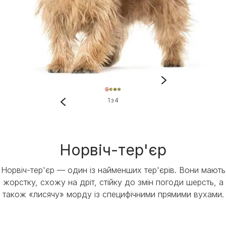
1 з 4
Норвіч-тер'єр
Норвіч-тер'єр — один із найменших тер'єрів. Вони мають
жорстку, схожу на дріт, стійку до змін погоди шерсть, а
також «лисячу» морду із специфічними прямими вухами.