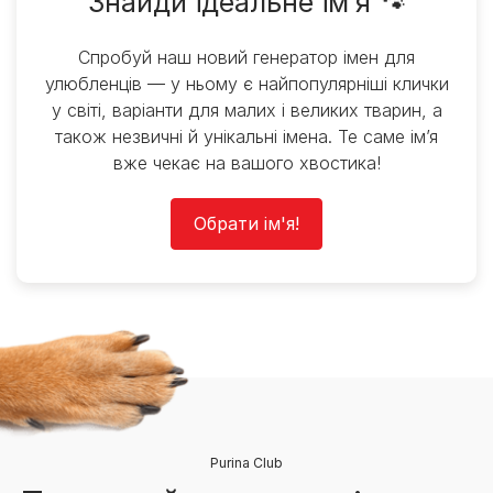
Знайди ідеальне ім’я 🐾
Спробуй наш новий генератор імен для
улюбленців — у ньому є найпопулярніші клички
у світі, варіанти для малих і великих тварин, а
також незвичні й унікальні імена. Те саме ім’я
вже чекає на вашого хвостика!
Обрати ім'я!
Purina Club