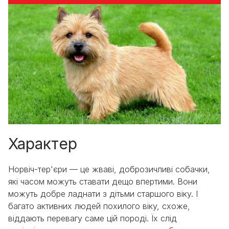
Характер
Норвіч-тер'єри — це жваві, доброзичливі собачки,
які часом можуть ставати дещо впертими. Вони
можуть добре ладнати з дітьми старшого віку. І
багато активних людей похилого віку, схоже,
віддають перевагу саме цій породі. Їх слід