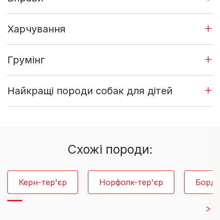
Харчування
Грумінг
Найкращі породи собак для дітей
Cхожі породи:
Керн-тер'єр
Норфолк-тер'єр
Борде