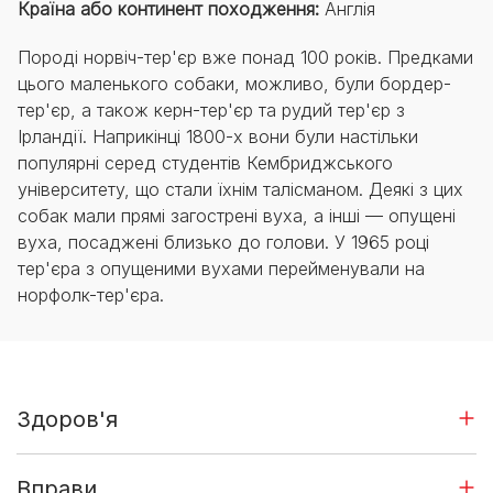
Країна або континент походження:
Англія
Породі норвіч-тер'єр вже понад 100 років. Предками
цього маленького собаки, можливо, були бордер-
тер'єр, а також керн-тер'єр та рудий тер'єр з
Ірландії. Наприкінці 1800-х вони були настільки
популярні серед студентів Кембриджського
університету, що стали їхнім талісманом. Деякі з цих
собак мали прямі загострені вуха, а інші — опущені
вуха, посаджені близько до голови. У 1965 році
тер'єра з опущеними вухами перейменували на
норфолк-тер'єра.
Здоров'я
Вправи